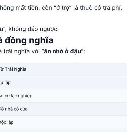
ông mất tiền, còn “ở trọ” là thuê có trả phí.
u”, không đảo ngược.
và đồng nghĩa
 trái nghĩa với
“ăn nhờ ở đậu”
:
Từ Trái Nghĩa
Tự lập
An cư lạc nghiệp
Có nhà có cửa
Độc lập