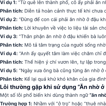
Ví dụ 1:
“Từ quê lên thành phố, cô ấy phải ăn n
Phân tích:
Diễn tả hoàn cảnh thực tế khi chưa c
Ví dụ 2:
“Đừng để con cái phải ăn nhờ ở đậu kh
Phân tích:
Lời khuyên về việc lo liệu tài sản ch
Ví dụ 3:
“Thân phận ăn nhờ ở đậu khiến bà luôn
Phân tích:
Mô tả tâm trạng của người sống nhờ
Ví dụ 4:
“Anh ấy quyết tâm làm việc chăm chỉ đ
Phân tích:
Thể hiện ý chí vươn lên, tự lập tron
Ví dụ 5:
“Ngày xưa ông bà cũng từng ăn nhờ ở đ
Phân tích:
Kể lại quá khứ khó khăn của gia đình
Lỗi thường gặp khi sử dụng “Ăn nhờ ở
Một số lỗi phổ biến khi dùng thành ngữ
“ăn nh
Trường hợp 1:
Nhầm với “ở trọ” hoặc “thuê nhà