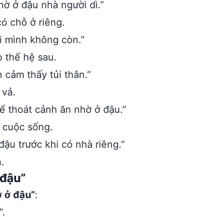
hờ ở đậu nhà người dì.”
ó chỗ ở riêng.
i mình không còn.”
o thế hệ sau.
 cảm thấy tủi thân.”
 vả.
ể thoát cảnh ăn nhờ ở đậu.”
g cuộc sống.
ậu trước khi có nhà riêng.”
.
 đậu”
ờ ở đậu”
:
”.