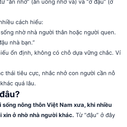
ừ “ăn nhờ” (ăn uống nhờ vả) và “ở đậu” (ở
nhiều cách hiểu:
 sống nhờ nhà người thân hoặc người quen.
đậu nhà bạn.”
iếu ổn định, không có chỗ dựa vững chắc. Ví
 thái tiêu cực, nhắc nhở con người cần nỗ
 khác quá lâu.
 đâu?
 sống nông thôn Việt Nam xưa, khi nhiều
 xin ở nhờ nhà người khác.
Từ “đậu” ở đây