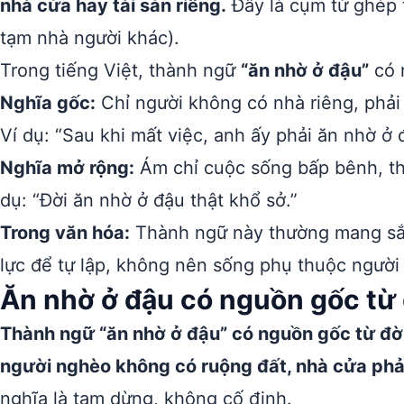
nhà cửa hay tài sản riêng.
Đây là cụm từ ghép t
tạm nhà người khác).
Trong tiếng Việt, thành ngữ
“ăn nhờ ở đậu”
có 
Nghĩa gốc:
Chỉ người không có nhà riêng, phải
Ví dụ: “Sau khi mất việc, anh ấy phải ăn nhờ ở 
Nghĩa mở rộng:
Ám chỉ cuộc sống bấp bênh, th
dụ: “Đời ăn nhờ ở đậu thật khổ sở.”
Trong văn hóa:
Thành ngữ này thường mang sắc
lực để tự lập, không nên sống phụ thuộc người
Ăn nhờ ở đậu có nguồn gốc từ
Thành ngữ “ăn nhờ ở đậu” có nguồn gốc từ đời
người nghèo không có ruộng đất, nhà cửa phải
nghĩa là tạm dừng, không cố định.