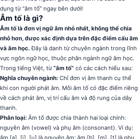
dụng từ “âm tố” ngay bên dưới!
Âm tố là gì?
Âm tố là đơn vị ngữ âm nhỏ nhất, không thể chia
nhỏ hơn, được xác định dựa trên đặc điểm cấu âm
và âm học.
Đây là danh từ chuyên ngành trong lĩnh
vực ngôn ngữ học, thuộc phân ngành ngữ âm học.
Trong tiếng Việt, từ
“âm tố”
có các cách hiểu sau:
Nghĩa chuyên ngành:
Chỉ đơn vị âm thanh cụ thể
khi con người phát âm. Mỗi âm tố có đặc điểm riêng
về cách phát âm, vị trí cấu âm và độ rung của dây
thanh.
Phân loại:
Âm tố được chia thành hai loại chính:
nguyên âm (vowel) và phụ âm (consonant). Ví dụ:
âm [a], [i], [u] là nguyên âm; âm [b], [m], [t] là phụ