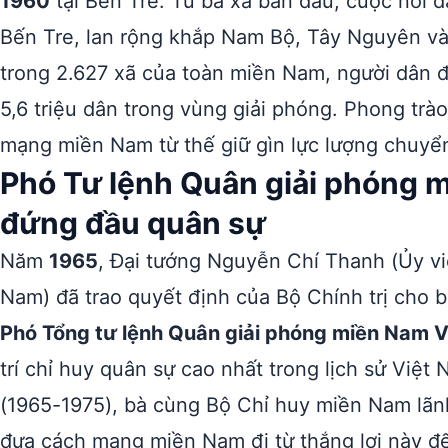
1960
tại Bến Tre. Từ ba xã ban đầu, cuộc nổi d
Bến Tre, lan rộng khắp Nam Bộ, Tây Nguyên và
trong 2.627 xã của toàn miền Nam, người dân 
5,6 triệu dân trong vùng giải phóng. Phong trà
mạng miền Nam từ thế giữ gìn lực lượng chuyển
Phó Tư lệnh Quân giải phóng 
đứng đầu quân sự
Năm
1965
, Đại tướng Nguyễn Chí Thanh (Ủy vi
Nam) đã trao quyết định của Bộ Chính trị cho 
Phó Tổng tư lệnh Quân giải phóng miền Nam 
trí chỉ huy quân sự cao nhất trong lịch sử Việ
(1965-1975), bà cùng Bộ Chỉ huy miền Nam lãn
đưa cách mạng miền Nam đi từ thắng lợi này đế