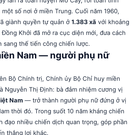
ậy lan ra toàn huyện Mỏ Cày, rồi toàn tỉnh
 một số nơi ở miền Trung. Cuối năm 1960,
đã giành quyền tự quản ở
1.383 xã
với khoảng
o Đồng Khởi đã mở ra cục diện mới, đưa cách
 sang thế tiến công chiến lược.
miền Nam — người phụ nữ
ên Bộ Chính trị, Chính ủy Bộ Chỉ huy miền
bà Nguyễn Thị Định: bà đảm nhiệm cương vị
Việt Nam
— trở thành người phụ nữ đứng ở vị
t Nam thời đó. Trong suốt 10 năm kháng chiến
h đạo nhiều chiến dịch quan trọng, góp phần
n thắng lợi khác.