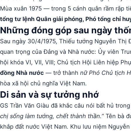
Mùa xuân 1975 — trong 5 cánh quân rầm rập tiế
tổng tư lệnh Quân giải phóng, Phó tổng chỉ hu
Những đóng góp sau ngày thố
Sau ngày 30/4/1975, Thiếu tướng Nguyễn Thị Đ
quan trọng của Đảng và Nhà nước: Ủy viên Trun
hội khóa VI, VII, VIII; Chủ tịch Hội Liên hiệp P
đồng Nhà nước
— trở thành
nữ Phó Chủ tịch H
hòa xã hội chủ nghĩa Việt Nam.
Di sản và sự tưởng nhớ
GS Trần Văn Giàu đã khắc câu nói bất hủ trong
chị sống làm tướng, chết thành thần.”
Tên bà đư
khắp đất nước Việt Nam. Khu lưu niệm Nguyễn T