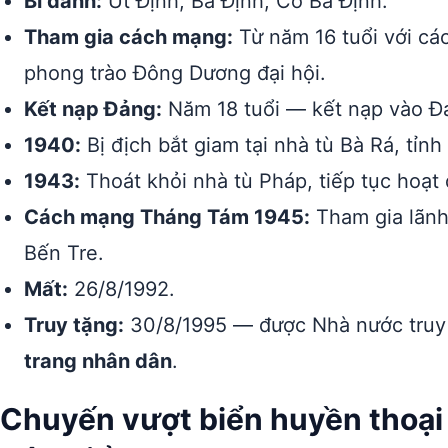
Bí danh:
Út Định, Ba Định, Cô Ba Định.
Tham gia cách mạng:
Từ năm 16 tuổi với các
phong trào Đông Dương đại hội.
Kết nạp Đảng:
Năm 18 tuổi — kết nạp vào 
1940:
Bị địch bắt giam tại nhà tù Bà Rá, tỉn
1943:
Thoát khỏi nhà tù Pháp, tiếp tục hoạ
Cách mạng Tháng Tám 1945:
Tham gia lãnh 
Bến Tre.
Mất:
26/8/1992.
Truy tặng:
30/8/1995 — được Nhà nước truy
trang nhân dân
.
Chuyến vượt biển huyền thoại