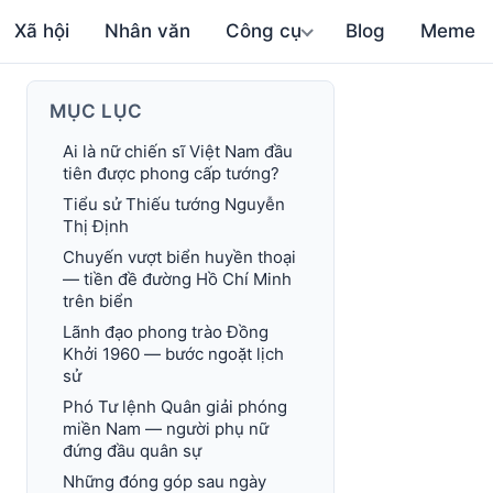
Xã hội
Nhân văn
Công cụ
Blog
Meme
MỤC LỤC
Ai là nữ chiến sĩ Việt Nam đầu
tiên được phong cấp tướng?
Tiểu sử Thiếu tướng Nguyễn
Thị Định
Chuyến vượt biển huyền thoại
— tiền đề đường Hồ Chí Minh
trên biển
Lãnh đạo phong trào Đồng
Khởi 1960 — bước ngoặt lịch
sử
Phó Tư lệnh Quân giải phóng
miền Nam — người phụ nữ
đứng đầu quân sự
Những đóng góp sau ngày