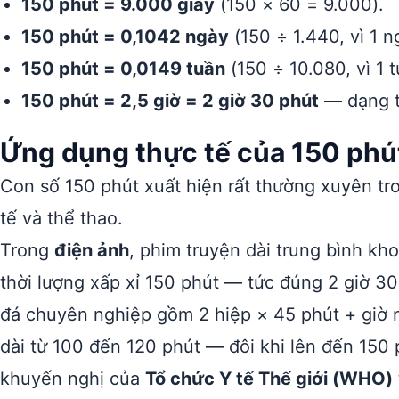
150 phút = 9.000 giây
(150 × 60 = 9.000).
150 phút = 0,1042 ngày
(150 ÷ 1.440, vì 1 
150 phút = 0,0149 tuần
(150 ÷ 10.080, vì 1 
150 phút = 2,5 giờ = 2 giờ 30 phút
— dạng t
Ứng dụng thực tế của 150 phút
Con số 150 phút xuất hiện rất thường xuyên tron
tế và thể thao.
Trong
điện ảnh
, phim truyện dài trung bình kh
thời lượng xấp xỉ 150 phút — tức đúng 2 giờ 3
đá chuyên nghiệp gồm 2 hiệp × 45 phút + giờ n
dài từ 100 đến 120 phút — đôi khi lên đến 150 
khuyến nghị của
Tổ chức Y tế Thế giới (WHO)