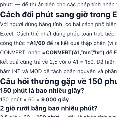
phút” — để thuận tiện cho các phép tính nhân 
Cách đổi phút sang giờ trong 
Với người dùng bảng tính, có hai cách phổ biến
Excel. Cách thứ nhất dùng phép toán trực tiếp:
công thức
=A1/60
để ra kết quả thập phân (ví 
CONVERT: nhập
=CONVERT(A1,”mn”,”hr”)
để E
kết quả cũng trả về 2,5 với ô A1 = 150. Để hiển
hàm INT và MOD để tách phần nguyên và phần l
Câu hỏi thường gặp về 150 phú
150 phút là bao nhiêu giây?
150 phút × 60 =
9.000 giây
.
2 giờ rưỡi bằng bao nhiêu phút?