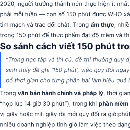
2020, người trưởng thành nên thực hiện ít nhấ
phải mỗi tuần — con số 150 phút được WHO xác 
tim mạch và trao đổi chất. Trong
ẩm thực
, nhi
trong 150 phút để thực phẩm đạt độ mềm và thấ
So sánh cách viết 150 phút tr
“Trong học tập và thi cử, đề thi thường quy đ
sinh thấy đề ghi ‘150 phút’, việc quy đổi nga
bổ thời gian cho từng phần bài làm hiệu quả 
Trong
văn bản hành chính và pháp lý
, thời gi
“họp lúc 14 giờ 30 phút”), trong khi
phần mềm v
vị giây hoặc mili giây rồi mới quy đổi ra giờ:phú
nhiều doanh nghiệp tính giờ làm việc theo dạng