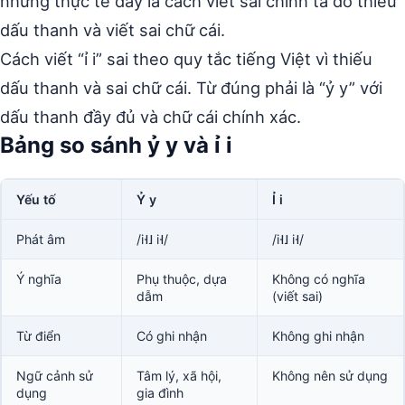
nhưng thực tế đây là cách viết sai chính tả do thiếu
dấu thanh và viết sai chữ cái.
Cách viết “ỉ i” sai theo quy tắc tiếng Việt vì thiếu
dấu thanh và sai chữ cái. Từ đúng phải là “ỷ y” với
dấu thanh đầy đủ và chữ cái chính xác.
Bảng so sánh ỷ y và ỉ i
Yếu tố
Ỷ y
Ỉ i
Phát âm
/i˧˩ i˧/
/i˧˩ i˧/
Ý nghĩa
Phụ thuộc, dựa
Không có nghĩa
dẫm
(viết sai)
Từ điển
Có ghi nhận
Không ghi nhận
Ngữ cảnh sử
Tâm lý, xã hội,
Không nên sử dụng
dụng
gia đình