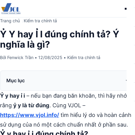
Me
Trang chủ
Kiểm tra chính tả
Ỷ Y hay Ỉ I đúng chính tả? Ý
nghĩa là gì?
Bởi
Fenwick Trần
•
12/08/2025
•
Kiểm tra chính tả
Mục lục
Ỷ y hay ỉ i
– nếu bạn đang băn khoăn, thì hãy nhớ
rằng
ỷ y là từ đúng
. Cùng
VJOL –
https://www.vjol.info/
tìm hiểu lý do và hoàn cảnh
sử dụng của nó một cách chuẩn nhất ở phần sau.
Ỷ y hay ỉ i đúng chính tả?