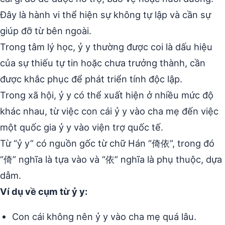
Đây là hành vi thể hiện sự không tự lập và cần sự
giúp đỡ từ bên ngoài.
Trong tâm lý học, ỷ y thường được coi là dấu hiệu
của sự thiếu tự tin hoặc chưa trưởng thành, cần
được khắc phục để phát triển tính độc lập.
Trong xã hội, ỷ y có thể xuất hiện ở nhiều mức độ
khác nhau, từ việc con cái ỷ y vào cha mẹ đến việc
một quốc gia ỷ y vào viện trợ quốc tế.
Từ “ỷ y” có nguồn gốc từ chữ Hán “倚依”, trong đó
“倚” nghĩa là tựa vào và “依” nghĩa là phụ thuộc, dựa
dẫm.
Ví dụ về cụm từ ỷ y:
Con cái không nên ỷ y vào cha mẹ quá lâu.