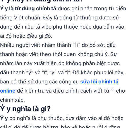
Ỷ y là từ đúng chính tả
được ghi nhận trong từ điển
tiếng Việt chuẩn. Đây là động từ thường được sử
dụng để miêu tả việc phụ thuộc hoặc dựa dẫm vào
ai đó hoặc điều gì đó.
Nhiều người viết nhầm thành “ỉ i” do bỏ sót dấu
thanh hoặc viết theo thói quen không chú ý. Sự
nhầm lẫn này xuất hiện do không phân biệt được
dấu thanh “ỷ” và “ỉ”, “y” và “i”.
Để khắc phục lỗi này,
bạn có thể sử dụng các công cụ
sửa lỗi chính tả
online
để kiểm tra và điều chỉnh cách viết từ “” cho
chính xác.
Ỷ y nghĩa là gì?
Ỷ y
có nghĩa là phụ thuộc, dựa dẫm vào ai đó hoặc
cái gì đó để được hỗ trợ, bảo vệ hoặc nuôi dưỡng.