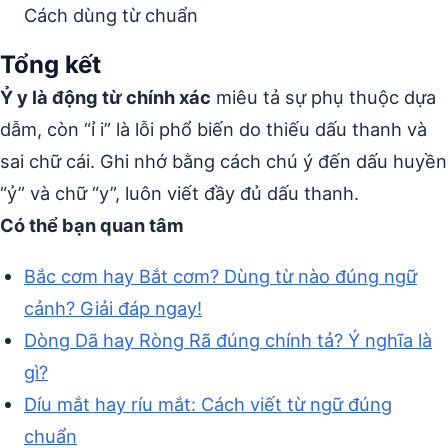
Cách dùng từ chuẩn
Tổng kết
Ỷ y là động từ chính xác
miêu tả sự phụ thuộc dựa
dẫm, còn “ỉ i” là lỗi phổ biến do thiếu dấu thanh và
sai chữ cái. Ghi nhớ bằng cách chú ý đến dấu huyền
“ỷ” và chữ “y”, luôn viết đầy đủ dấu thanh.
Có thể bạn quan tâm
Bắc cơm hay Bắt cơm? Dùng từ nào đúng ngữ
cảnh? Giải đáp ngay!
Dòng Dã hay Ròng Rã đúng chính tả? Ý nghĩa là
gì?
Díu mắt hay ríu mắt: Cách viết từ ngữ đúng
chuẩn