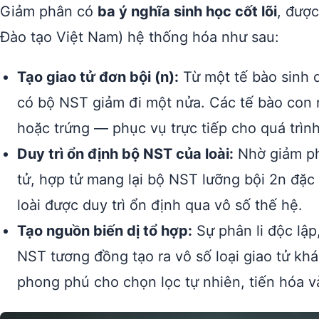
Giảm phân có
ba ý nghĩa sinh học cốt lõi
, đượ
Đào tạo Việt Nam) hệ thống hóa như sau:
Tạo giao tử đơn bội (n):
Từ một tế bào sinh d
có bộ NST giảm đi một nửa. Các tế bào con n
hoặc trứng — phục vụ trực tiếp cho quá trình
Duy trì ổn định bộ NST của loài:
Nhờ giảm phâ
tử, hợp tử mang lại bộ NST lưỡng bội 2n đặc
loài được duy trì ổn định qua vô số thế hệ.
Tạo nguồn biến dị tổ hợp:
Sự phân li độc lập
NST tương đồng tạo ra vô số loại giao tử k
phong phú cho chọn lọc tự nhiên, tiến hóa v