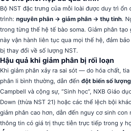
Bộ NST đặc trưng của mỗi loài được duy trì ổn
trình:
nguyên phân → giảm phân → thụ tinh
. N
trong từng thế hệ tế bào soma. Giảm phân tạo g
này vận hành liên tục qua mọi thế hệ, đảm bảo 
bị thay đổi về số lượng NST.
Hậu quả khi giảm phân bị rối loạn
Khi giảm phân xảy ra sai sót — do hóa chất, t
phân li bình thường, dẫn đến
đột biến số lượn
Campbell và cộng sự, “Sinh học”, NXB Giáo dục
Down (thừa NST 21) hoặc các thể lệch bội khác. P
giảm phân cao hơn, dẫn đến nguy cơ sinh con
thông tin có giá trị thực tiễn trực tiếp trong y h