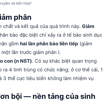
truyền và tiến hóa?
giảm phân
n chất và kết quả của quá trình này.
Giảm
ân bào đặc biệt chỉ xảy ra ở tế bào sinh dục
 phân gồm
hai lần phân bào liên tiếp
(giảm
 một lần trước giảm phân I.
ào con (n NST)
. Có sự khác biệt quan trọng
ạo ra 4 tinh trùng có chức năng; ở cơ thể cái, 1
 và 3 thể cực tiêu biến không làm nhiệm vụ
đơn bội — nền tảng của sinh