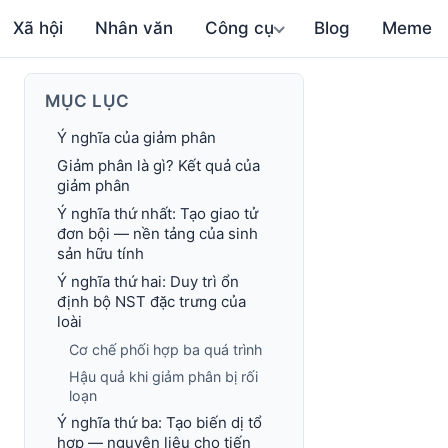
Xã hội
Nhân văn
Công cụ
Blog
Meme
MỤC LỤC
Ý nghĩa của giảm phân
Giảm phân là gì? Kết quả của
giảm phân
Ý nghĩa thứ nhất: Tạo giao tử
đơn bội — nền tảng của sinh
sản hữu tính
Ý nghĩa thứ hai: Duy trì ổn
định bộ NST đặc trưng của
loài
Cơ chế phối hợp ba quá trình
Hậu quả khi giảm phân bị rối
loạn
Ý nghĩa thứ ba: Tạo biến dị tổ
hợp — nguyên liệu cho tiến