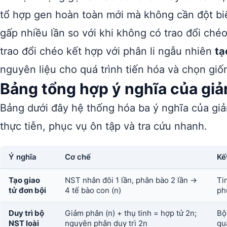
tổ hợp gen hoàn toàn mới mà không cần đột biến
gấp nhiều lần so với khi không có trao đổi chéo
trao đổi chéo kết hợp với phân li ngẫu nhiên
tạ
nguyên liệu cho quá trình tiến hóa và chọn giố
Bảng tổng hợp ý nghĩa của gi
Bảng dưới đây hệ thống hóa ba ý nghĩa của gi
thực tiễn, phục vụ ôn tập và tra cứu nhanh.
Ý nghĩa
Cơ chế
Kế
Tạo giao
NST nhân đôi 1 lần, phân bào 2 lần →
Ti
tử đơn bội
4 tế bào con (n)
ph
Duy trì bộ
Giảm phân (n) + thụ tinh = hợp tử 2n;
Bộ
NST loài
nguyên phân duy trì 2n
qu