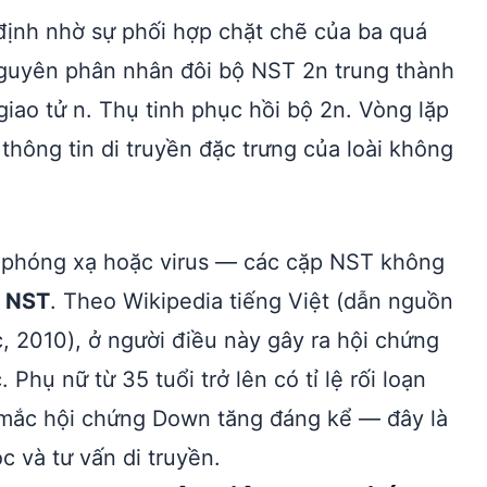
 định nhờ sự phối hợp chặt chẽ của ba quá
guyên phân nhân đôi bộ NST 2n trung thành
iao tử n. Thụ tinh phục hồi bộ 2n. Vòng lặp
thông tin di truyền đặc trưng của loài không
ia phóng xạ hoặc virus — các cặp NST không
g NST
. Theo Wikipedia tiếng Việt (dẫn nguồn
, 2010), ở người điều này gây ra hội chứng
hụ nữ từ 35 tuổi trở lên có tỉ lệ rối loạn
 mắc hội chứng Down tăng đáng kể — đây là
ọc và tư vấn di truyền.