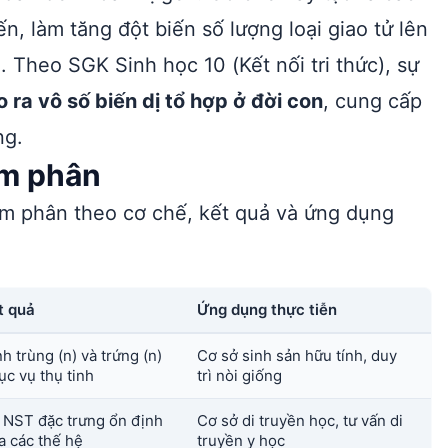
, làm tăng đột biến số lượng loại giao tử lên
. Theo SGK Sinh học 10 (Kết nối tri thức), sự
o ra vô số biến dị tổ hợp ở đời con
, cung cấp
ng.
ảm phân
ảm phân theo cơ chế, kết quả và ứng dụng
t quả
Ứng dụng thực tiễn
nh trùng (n) và trứng (n)
Cơ sở sinh sản hữu tính, duy
ục vụ thụ tinh
trì nòi giống
 NST đặc trưng ổn định
Cơ sở di truyền học, tư vấn di
a các thế hệ
truyền y học