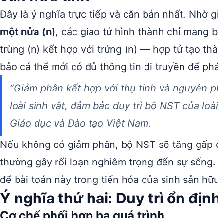
Đây là ý nghĩa trực tiếp và căn bản nhất. Nhờ
một nửa (n)
, các giao tử hình thành chỉ mang b
trùng (n) kết hợp với trứng (n) — hợp tử tạo t
bảo cá thể mới có đủ thông tin di truyền để phá
“Giảm phân kết hợp với thụ tinh và nguyên ph
loài sinh vật, đảm bảo duy trì bộ NST của loài
Giáo dục và Đào tạo Việt Nam.
Nếu không có giảm phân, bộ NST sẽ tăng gấp đ
thường gây rối loạn nghiêm trọng đến sự sống. 
để bài toán này trong tiến hóa của sinh sản hữu
Ý nghĩa thứ hai: Duy trì ổn địn
Cơ chế phối hợp ba quá trình