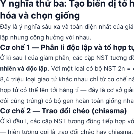
Ý nghĩa thứ ba: Tạo biến dị tổ
hóa và chọn giống
Đây là ý nghĩa sâu xa và toàn diện nhất của g
lập nhưng cộng hưởng với nhau.
Cơ chế 1 — Phân li độc lập và tổ hợp t
Ở kì sau I của giảm phân, các cặp NST tương đ
nhiên và độc lập
. Với một loài có bộ NST 2n = 4
8,4 triệu loại giao tử khác nhau chỉ từ cơ chế n
hợp tử có thể lên tới hàng tỉ — đây là cơ sở giả
đôi cùng trứng) có bộ gen hoàn toàn giống nha
Cơ chế 2 — Trao đổi chéo (chiasma)
Ở kì đầu I, các cặp NST tương đồng tiếp hợp v
— hiện tượng gọi là trao đổi chéo hay chiasma,