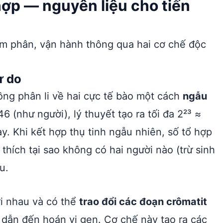
 hợp — nguyên liệu cho tiến
iảm phân, vận hành thông qua hai cơ chế độc
ự do
ồng phân li về hai cực tế bào một cách
ngẫu
6 (như người), lý thuyết tạo ra tối đa 2²³ ≈
ày. Khi kết hợp thụ tinh ngẫu nhiên, số tổ hợp
i thích tại sao không có hai người nào (trừ sinh
u.
ới nhau và có thể
trao đổi các đoạn crômatit
 dẫn đến hoán vị gen. Cơ chế này tạo ra các