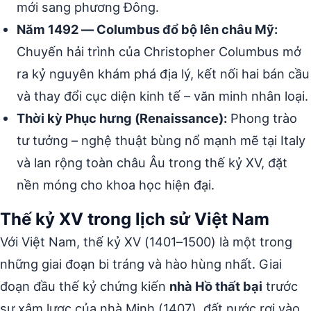
mới sang phương Đông.
Năm 1492 — Columbus đổ bộ lên châu Mỹ:
Chuyến hải trình của Christopher Columbus mở
ra kỷ nguyên khám phá địa lý, kết nối hai bán cầu
và thay đổi cục diện kinh tế – văn minh nhân loại.
Thời kỳ Phục hưng (Renaissance):
Phong trào
tư tưởng – nghệ thuật bùng nổ mạnh mẽ tại Italy
và lan rộng toàn châu Âu trong thế kỷ XV, đặt
nền móng cho khoa học hiện đại.
Thế kỷ XV trong lịch sử Việt Nam
Với Việt Nam, thế kỷ XV (1401–1500) là một trong
những giai đoạn bi tráng và hào hùng nhất. Giai
đoạn đầu thế kỷ chứng kiến
nhà Hồ thất bại
trước
sự xâm lược của nhà Minh (1407), đất nước rơi vào