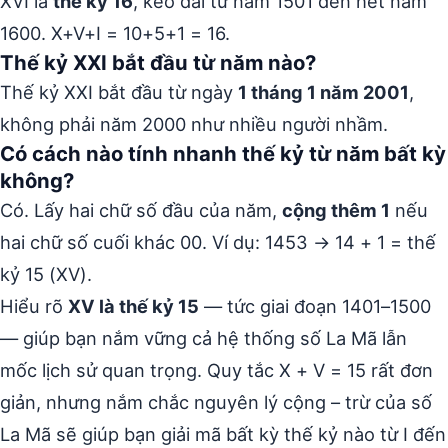
XVI là
thế kỷ 16
, kéo dài từ năm 1501 đến hết năm
1600. X+V+I = 10+5+1 = 16.
Thế kỷ XXI bắt đầu từ năm nào?
Thế kỷ XXI bắt đầu từ ngày
1 tháng 1 năm 2001
,
không phải năm 2000 như nhiều người nhầm.
Có cách nào tính nhanh thế kỷ từ năm bất kỳ
không?
Có. Lấy hai chữ số đầu của năm,
cộng thêm 1
nếu
hai chữ số cuối khác 00. Ví dụ: 1453 → 14 + 1 = thế
kỷ 15 (XV).
Hiểu rõ
XV là thế kỷ 15
— tức giai đoạn 1401–1500
— giúp bạn nắm vững cả hệ thống số La Mã lẫn
mốc lịch sử quan trọng. Quy tắc X + V = 15 rất đơn
giản, nhưng nắm chắc nguyên lý cộng – trừ của số
La Mã sẽ giúp bạn giải mã bất kỳ thế kỷ nào từ I đến