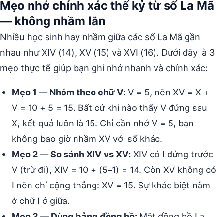
Mẹo nhớ chính xác thế kỷ từ số La Mã
— không nhầm lẫn
Nhiều học sinh hay nhầm giữa các số La Mã gần
nhau như XIV (14), XV (15) và XVI (16). Dưới đây là 3
mẹo thực tế giúp bạn ghi nhớ nhanh và chính xác:
Mẹo 1 — Nhóm theo chữ V:
V = 5, nên XV = X +
V = 10 + 5 = 15. Bất cứ khi nào thấy V đứng sau
X, kết quả luôn là 15. Chỉ cần nhớ V = 5, bạn
không bao giờ nhầm XV với số khác.
Mẹo 2 — So sánh XIV vs XV:
XIV có I đứng trước
V (trừ đi), XIV = 10 + (5–1) = 14. Còn XV không có
I nên chỉ cộng thẳng: XV = 15. Sự khác biệt nằm
ở chữ I ở giữa.
Mẹo 3 — Dùng bảng đồng hồ:
Mặt đồng hồ La