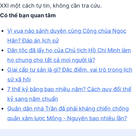
XXI một cách tự tin, không cần tra cứu.
Có thể bạn quan tâm
Vị vua nào sánh duyên cùng Công chúa Ngọc
Hân? Đáp án lịch sử
Dân tộc đã lấy họ của Chủ tịch Hồ Chí Minh làm
họ chung cho tất cả mọi người là?
Giai cấp tư sản là gì? Đặc điểm, vai trò trong lịch
sử xã hội
7 thế kỷ bằng bao nhiêu năm? Cách quy đổi thế
kỷ sang năm chuẩn
Quân dân nhà Trần đã phải kháng chiến chống
quân xâm lược Mông - Nguyên bao nhiêu lần?