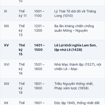
10
XI
Thế
1001 –
Lý Thái Tổ dời đô về Thăng
kỷ 11
1100
Long (1010)
XIII
Thế
1201 –
Ba lần kháng chiến chống
kỷ
1300
quân Mông – Nguyên
13
XV
Thế
1401 –
Lê Lợi khởi nghĩa Lam Sơn,
kỷ
1500
lập nhà Lê (1428)
15
XVI
Thế
1501 –
Nhà Mạc thành lập (1527), nội
kỷ
1600
chiến Lê – Mạc
16
XIX
Thế
1801 –
Triều Nguyễn thống nhất,
kỷ
1900
Pháp xâm lược (1858)
19
XX
Thế
1901 –
Độc lập 1945, thống nhất đất