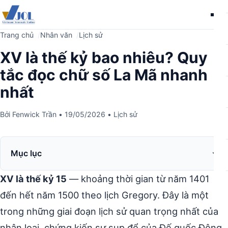
Me
Trang chủ
Nhân văn
Lịch sử
XV là thế kỷ bao nhiêu? Quy
tắc đọc chữ số La Mã nhanh
nhất
Bởi
Fenwick Trần
•
19/05/2026
•
Lịch sử
Mục lục
XV là thế kỷ 15
— khoảng thời gian từ năm 1401
đến hết năm 1500 theo lịch Gregory. Đây là một
trong những giai đoạn lịch sử quan trọng nhất của
nhân loại, chứng kiến sự sụp đổ của Đế quốc Đông