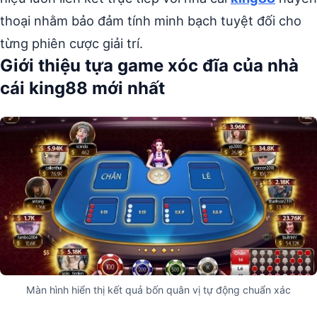
thoại nhằm bảo đảm tính minh bạch tuyệt đối cho
từng phiên cược giải trí.
Giới thiệu tựa game xóc đĩa của nhà
cái king88 mới nhất
Màn hình hiển thị kết quả bốn quân vị tự động chuẩn xác