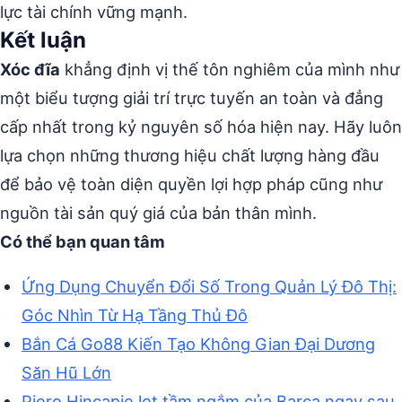
lực tài chính vững mạnh.
Kết luận
Xóc đĩa
khẳng định vị thế tôn nghiêm của mình như
một biểu tượng giải trí trực tuyến an toàn và đẳng
cấp nhất trong kỷ nguyên số hóa hiện nay. Hãy luôn
lựa chọn những thương hiệu chất lượng hàng đầu
để bảo vệ toàn diện quyền lợi hợp pháp cũng như
nguồn tài sản quý giá của bản thân mình.
Có thể bạn quan tâm
Ứng Dụng Chuyển Đổi Số Trong Quản Lý Đô Thị:
Góc Nhìn Từ Hạ Tầng Thủ Đô
Bắn Cá Go88 Kiến Tạo Không Gian Đại Dương
Săn Hũ Lớn
Piero Hincapie lọt tầm ngắm của Barca ngay sau