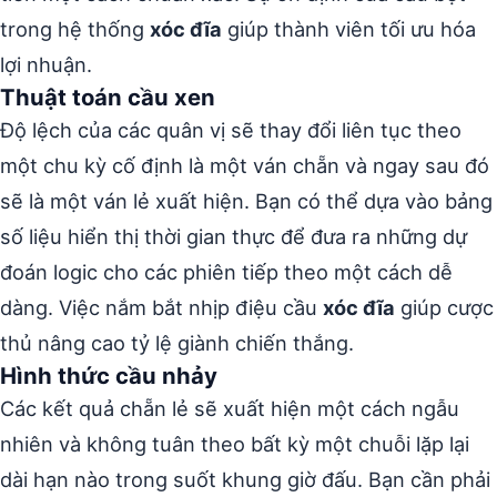
trong hệ thống
xóc đĩa
giúp thành viên tối ưu hóa
lợi nhuận.
Thuật toán cầu xen
Độ lệch của các quân vị sẽ thay đổi liên tục theo
một chu kỳ cố định là một ván chẵn và ngay sau đó
sẽ là một ván lẻ xuất hiện. Bạn có thể dựa vào bảng
số liệu hiển thị thời gian thực để đưa ra những dự
đoán logic cho các phiên tiếp theo một cách dễ
dàng. Việc nắm bắt nhịp điệu cầu
xóc đĩa
giúp cược
thủ nâng cao tỷ lệ giành chiến thắng.
Hình thức cầu nhảy
Các kết quả chẵn lẻ sẽ xuất hiện một cách ngẫu
nhiên và không tuân theo bất kỳ một chuỗi lặp lại
dài hạn nào trong suốt khung giờ đấu. Bạn cần phải