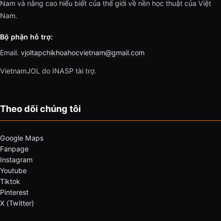
Nam và nâng cao hiểu biết của thế giới về nền học thuật của Việt
Nam.
Bộ phận hỗ trợ:
Email.
vjoltapchikhoahocvietnam@gmail.com
VietnamJOL do INASP tài trợ.
Theo dõi chúng tôi
Google Maps
Fanpage
Instagram
Youtube
Tiktok
Pinterest
X (Twitter)