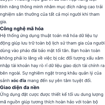
tính năng thông minh nhằm mục đích nâng cao trải
nghiệm săn thưởng của tất cả mọi người khi tham
gia.
Công nghệ mã hóa
Hệ thống ứng dụng thuật toán mã hóa dữ liệu tự
động giúp lưu trữ toàn bộ lịch sử tham gia của người
dùng vào pháo đài bảo mật tối tân. Bạn hoàn toàn
không phải lo lắng về việc bị các đối tượng xấu xâm
nhập tài khoản hay rò rỉ dữ liệu giao dịch tài chính ra
bên ngoài. Sự nghiêm ngặt trong khâu quản lý của
sảnh
xóc đĩa
mang đến sự yên tâm tuyệt đối.
Giao diện đa nền
Ứng dụng đặt cược được thiết kế tối ưu dung lượng
mã nguồn giúp tương thích hoàn hảo với toàn bộ