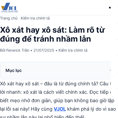
Me
Trang chủ
Kiểm tra chính tả
Xô xát hay xô sát: Làm rõ từ
đúng để tránh nhầm lẫn
Bởi
Fenwick Trần
•
21/07/2025
•
Kiểm tra chính tả
Mục lục
Xô xát hay xô sát – đâu là từ đúng chính tả? Câu trả
lời nhanh: xô xát là cách viết chính xác. Đọc tiếp để
biết mẹo nhớ đơn giản, giúp bạn không bao giờ lặp
lại lỗi sai này! Hãy cùng
VJOL
khám phá lý do vì sao
sự nhầm lẫn này lại phổ biến đến thế!