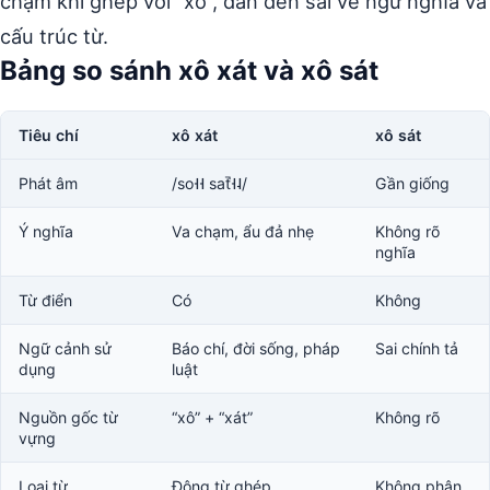
chạm khi ghép với “xô”, dẫn đến sai về ngữ nghĩa và
cấu trúc từ.
Bảng so sánh xô xát và xô sát
Tiêu chí
xô xát
xô sát
Phát âm
/so˧˧ sat̚˧˨/
Gần giống
Ý nghĩa
Va chạm, ẩu đả nhẹ
Không rõ
nghĩa
Từ điển
Có
Không
Ngữ cảnh sử
Báo chí, đời sống, pháp
Sai chính tả
dụng
luật
Nguồn gốc từ
“xô” + “xát”
Không rõ
vựng
Loại từ
Động từ ghép
Không phân