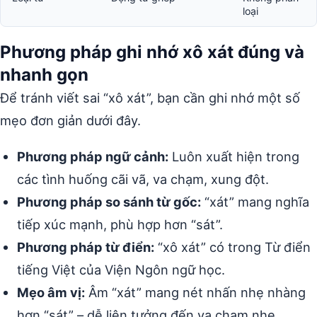
loại
Phương pháp ghi nhớ xô xát đúng và
nhanh gọn
Để tránh viết sai “xô xát”, bạn cần ghi nhớ một số
mẹo đơn giản dưới đây.
Phương pháp ngữ cảnh:
Luôn xuất hiện trong
các tình huống cãi vã, va chạm, xung đột.
Phương pháp so sánh từ gốc:
“xát” mang nghĩa
tiếp xúc mạnh, phù hợp hơn “sát”.
Phương pháp từ điển:
“xô xát” có trong Từ điển
tiếng Việt của Viện Ngôn ngữ học.
Mẹo âm vị:
Âm “xát” mang nét nhấn nhẹ nhàng
hơn “sát” – dễ liên tưởng đến va chạm nhẹ.