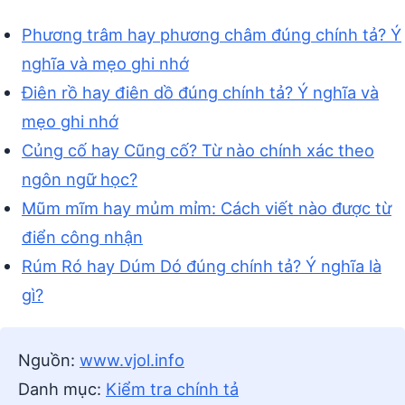
Phương trâm hay phương châm đúng chính tả? Ý
nghĩa và mẹo ghi nhớ
Điên rồ hay điên dồ đúng chính tả? Ý nghĩa và
mẹo ghi nhớ
Củng cố hay Cũng cố? Từ nào chính xác theo
ngôn ngữ học?
Mũm mĩm hay mủm mỉm: Cách viết nào được từ
điển công nhận
Rúm Ró hay Dúm Dó đúng chính tả? Ý nghĩa là
gì?
Nguồn:
www.vjol.info
Danh mục:
Kiểm tra chính tả