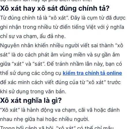
Xô xát hay xô sát đúng chính tả?
Từ đúng chính tả là “xô xát”. Đây là cụm từ đã được
ghi nhận trong nhiều từ điển tiếng Việt với ý nghĩa
chỉ sự va chạm, ẩu đả nhẹ.
Nguyên nhân khiến nhiều người viết sai thành “xô
sát” là do cách phát âm vùng miền và sự gần âm
giữa “xát” và “sát”. Để tránh nhầm lẫn này, bạn có
thể sử dụng các công cụ
kiểm tra chính tả online
để xác minh cách viết đúng của từ “xô xát” trước
khi sử dụng trong văn bản.
Xô xát nghĩa là gì?
“Xô xát” là hành động va chạm, cãi vã hoặc đánh
nhau nhẹ giữa hai hoặc nhiều người.
Trong bối cảnh xã hội, “xô xát” có thể chỉ mâu