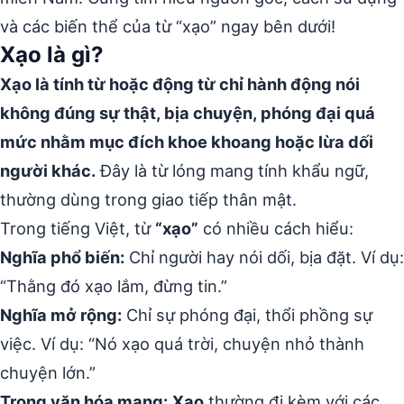
và các biến thể của từ “xạo” ngay bên dưới!
Xạo là gì?
Xạo là tính từ hoặc động từ chỉ hành động nói
không đúng sự thật, bịa chuyện, phóng đại quá
mức nhằm mục đích khoe khoang hoặc lừa dối
người khác.
Đây là từ lóng mang tính khẩu ngữ,
thường dùng trong giao tiếp thân mật.
Trong tiếng Việt, từ
“xạo”
có nhiều cách hiểu:
Nghĩa phổ biến:
Chỉ người hay nói dối, bịa đặt. Ví dụ:
“Thằng đó xạo lắm, đừng tin.”
Nghĩa mở rộng:
Chỉ sự phóng đại, thổi phồng sự
việc. Ví dụ: “Nó xạo quá trời, chuyện nhỏ thành
chuyện lớn.”
Trong văn hóa mạng:
Xạo
thường đi kèm với các