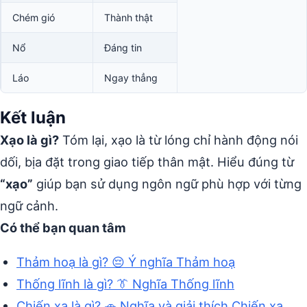
Chém gió
Thành thật
Nổ
Đáng tin
Láo
Ngay thẳng
Kết luận
Xạo là gì?
Tóm lại, xạo là từ lóng chỉ hành động nói
dối, bịa đặt trong giao tiếp thân mật. Hiểu đúng từ
“xạo”
giúp bạn sử dụng ngôn ngữ phù hợp với từng
ngữ cảnh.
Có thể bạn quan tâm
Thảm hoạ là gì? 😔 Ý nghĩa Thảm hoạ
Thống lĩnh là gì? 👔 Nghĩa Thống lĩnh
Chiến xa là gì? 🚗 Nghĩa và giải thích Chiến xa