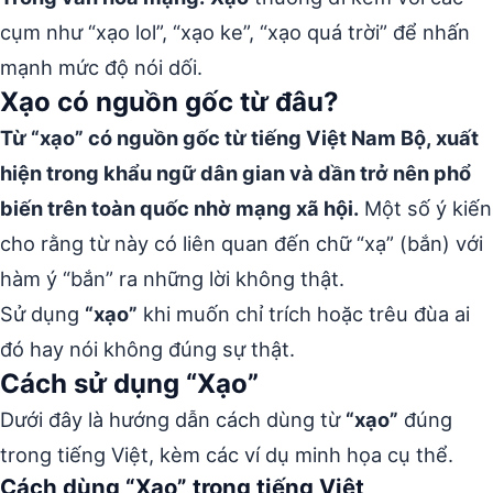
cụm như “xạo lol”, “xạo ke”, “xạo quá trời” để nhấn
mạnh mức độ nói dối.
Xạo có nguồn gốc từ đâu?
Từ “xạo” có nguồn gốc từ tiếng Việt Nam Bộ, xuất
hiện trong khẩu ngữ dân gian và dần trở nên phổ
biến trên toàn quốc nhờ mạng xã hội.
Một số ý kiến
cho rằng từ này có liên quan đến chữ “xạ” (bắn) với
hàm ý “bắn” ra những lời không thật.
Sử dụng
“xạo”
khi muốn chỉ trích hoặc trêu đùa ai
đó hay nói không đúng sự thật.
Cách sử dụng “Xạo”
Dưới đây là hướng dẫn cách dùng từ
“xạo”
đúng
trong tiếng Việt, kèm các ví dụ minh họa cụ thể.
Cách dùng “Xạo” trong tiếng Việt