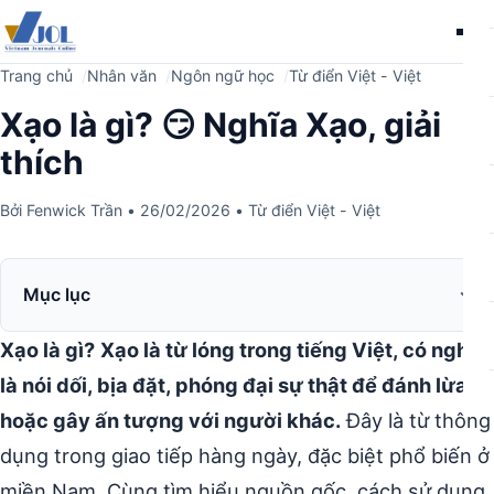
Me
Trang chủ
Nhân văn
Ngôn ngữ học
Từ điển Việt - Việt
Xạo là gì? 😏 Nghĩa Xạo, giải
thích
Bởi
Fenwick Trần
•
26/02/2026
•
Từ điển Việt - Việt
Mục lục
Xạo là gì?
Xạo là từ lóng trong tiếng Việt, có nghĩa
là nói dối, bịa đặt, phóng đại sự thật để đánh lừa
hoặc gây ấn tượng với người khác.
Đây là từ thông
dụng trong giao tiếp hàng ngày, đặc biệt phổ biến ở
miền Nam. Cùng tìm hiểu nguồn gốc, cách sử dụng