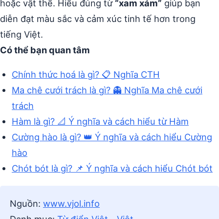
hoặc vật thể. Hiểu đúng từ
“xam xám”
giúp bạn
diễn đạt màu sắc và cảm xúc tinh tế hơn trong
tiếng Việt.
Có thể bạn quan tâm
Chính thức hoá là gì? 📋 Nghĩa CTH
Ma chê cưới trách là gì? 👻 Nghĩa Ma chê cưới
trách
Hàm là gì? 📐 Ý nghĩa và cách hiểu từ Hàm
Cường hào là gì? 👑 Ý nghĩa và cách hiểu Cường
hào
Chót bót là gì? 📌 Ý nghĩa và cách hiểu Chót bót
Nguồn:
www.vjol.info