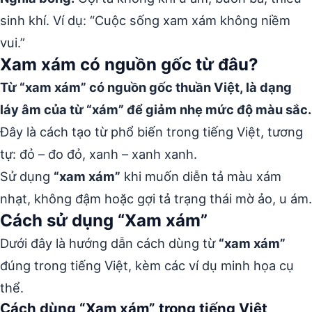
sinh khí. Ví dụ: “Cuộc sống xam xám không niềm
vui.”
Xam xám có nguồn gốc từ đâu?
Từ “xam xám” có nguồn gốc thuần Việt, là dạng
láy âm của từ “xám” để giảm nhẹ mức độ màu sắc.
Đây là cách tạo từ phổ biến trong tiếng Việt, tương
tự: đỏ – đo đỏ, xanh – xanh xanh.
Sử dụng
“xam xám”
khi muốn diễn tả màu xám
nhạt, không đậm hoặc gợi tả trạng thái mờ ảo, u ám.
Cách sử dụng “Xam xám”
Dưới đây là hướng dẫn cách dùng từ
“xam xám”
đúng trong tiếng Việt, kèm các ví dụ minh họa cụ
thể.
Cách dùng “Xam xám” trong tiếng Việt