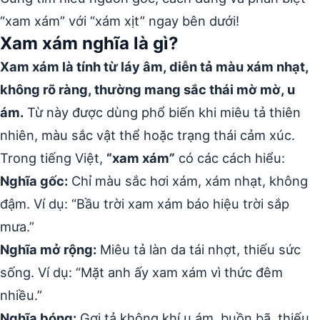
“xam xám” với “xám xịt” ngay bên dưới!
Xam xám nghĩa là gì?
Xam xám là tính từ láy âm, diễn tả màu xám nhạt,
không rõ ràng, thường mang sắc thái mờ mờ, u
ám.
Từ này được dùng phổ biến khi miêu tả thiên
nhiên, màu sắc vật thể hoặc trạng thái cảm xúc.
Trong tiếng Việt,
“xam xám”
có các cách hiểu:
Nghĩa gốc:
Chỉ màu sắc hơi xám, xám nhạt, không
đậm. Ví dụ: “Bầu trời xam xám báo hiệu trời sắp
mưa.”
Nghĩa mở rộng:
Miêu tả làn da tái nhợt, thiếu sức
sống. Ví dụ: “Mặt anh ấy xam xám vì thức đêm
nhiều.”
Nghĩa bóng:
Gợi tả không khí u ám, buồn bã, thiếu