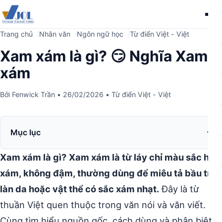
Me
Trang chủ
Nhân văn
Ngôn ngữ học
Từ điển Việt - Việt
Xam xám là gì? 😏 Nghĩa Xam
xám
Bởi
Fenwick Trần
•
26/02/2026
•
Từ điển Việt - Việt
Mục lục
Xam xám là gì?
Xam xám là từ láy chỉ màu sắc hơi
xám, không đậm, thường dùng để miêu tả bầu trời,
làn da hoặc vật thể có sắc xám nhạt.
Đây là từ
thuần Việt quen thuộc trong văn nói và văn viết.
Cùng tìm hiểu nguồn gốc, cách dùng và phân biệt