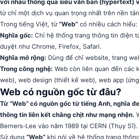
với nhau thông qua siêu văn bản (hypertext) v
từ chỉ một dịch vụ quan trọng nhất trên nền tản
Trong tiếng Việt, từ
“Web”
có nhiều cách hiểu:
Nghĩa gốc:
Chỉ hệ thống trang thông tin điện tử
duyệt như Chrome, Firefox, Safari.
Nghĩa mở rộng:
Dùng để chỉ website, trang web
Trong công nghệ:
Web còn liên quan đến các kh
web), web design (thiết kế web), web app (ứn
Web có nguồn gốc từ đâu?
Từ “Web” có nguồn gốc từ tiếng Anh, nghĩa đe
thông tin liên kết chằng chịt như mạng nhện.
W
Berners-Lee vào năm 1989 tại CERN (Thụy Sĩ).
Sử dụng
“Web”
khi nói về hệ thống trang thôn