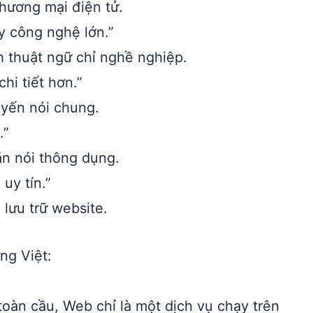
hương mại điện tử.
y công nghệ lớn.”
 thuật ngữ chỉ nghề nghiệp.
hi tiết hơn.”
uyến nói chung.
.”
n nói thông dụng.
uy tín.”
 lưu trữ website.
ng Việt:
 toàn cầu, Web chỉ là một dịch vụ chạy trên