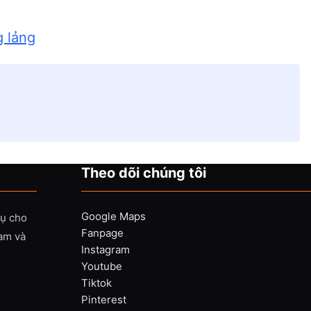
g lảng
Theo dõi chúng tôi
Google Maps
vụ cho
Fanpage
Nam và
Instagram
Youtube
Tiktok
Pinterest