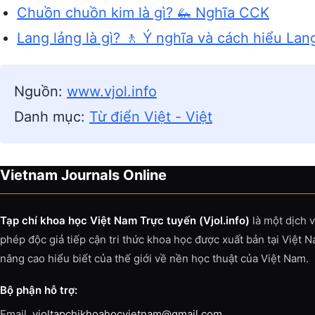
Chuồn chuồn kim là gì? 🦗 Nghĩa CCK
Lang lảng là gì? 🚶 Ý nghĩa và cách hiểu Lan
Nguồn:
www.vjol.info
Danh mục:
Từ điển Việt - Việt
Vietnam Journals Online
Tạp chí khoa học Việt Nam Trực tuyến (Vjol.info)
là một dịch 
phép độc giả tiếp cận tri thức khoa học được xuất bản tại Việt 
nâng cao hiểu biết của thế giới về nền học thuật của Việt Nam.
Bộ phận hỗ trợ:
Email.
vjoltapchikhoahocvietnam@gmail.com