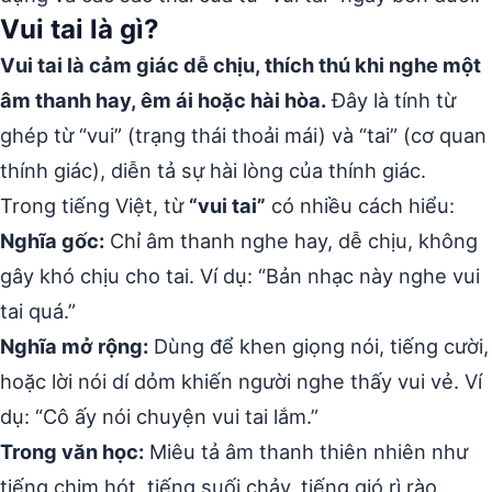
Vui tai là gì?
Vui tai là cảm giác dễ chịu, thích thú khi nghe một
âm thanh hay, êm ái hoặc hài hòa.
Đây là tính từ
ghép từ “vui” (trạng thái thoải mái) và “tai” (cơ quan
thính giác), diễn tả sự hài lòng của thính giác.
Trong tiếng Việt, từ
“vui tai”
có nhiều cách hiểu:
Nghĩa gốc:
Chỉ âm thanh nghe hay, dễ chịu, không
gây khó chịu cho tai. Ví dụ: “Bản nhạc này nghe vui
tai quá.”
Nghĩa mở rộng:
Dùng để khen giọng nói, tiếng cười,
hoặc lời nói dí dỏm khiến người nghe thấy vui vẻ. Ví
dụ: “Cô ấy nói chuyện vui tai lắm.”
Trong văn học:
Miêu tả âm thanh thiên nhiên như
tiếng chim hót, tiếng suối chảy, tiếng gió rì rào