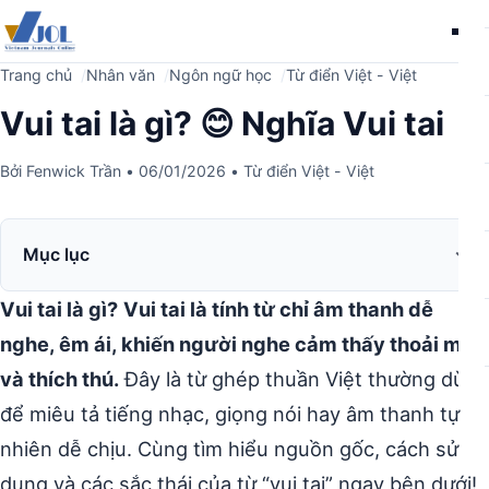
Me
Trang chủ
Nhân văn
Ngôn ngữ học
Từ điển Việt - Việt
Vui tai là gì? 😊 Nghĩa Vui tai
Bởi
Fenwick Trần
•
06/01/2026
•
Từ điển Việt - Việt
Mục lục
Vui tai là gì?
Vui tai là tính từ chỉ âm thanh dễ
nghe, êm ái, khiến người nghe cảm thấy thoải mái
và thích thú.
Đây là từ ghép thuần Việt thường dùng
để miêu tả tiếng nhạc, giọng nói hay âm thanh tự
nhiên dễ chịu. Cùng tìm hiểu nguồn gốc, cách sử
dụng và các sắc thái của từ “vui tai” ngay bên dưới!