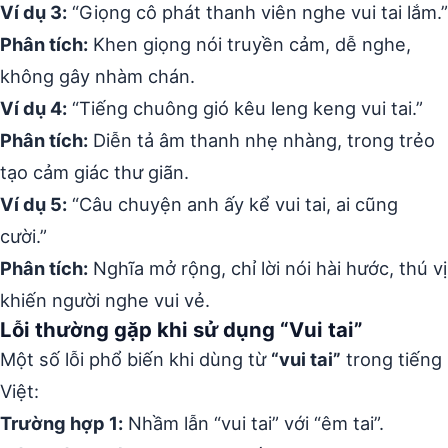
Ví dụ 3:
“Giọng cô phát thanh viên nghe vui tai lắm.”
Phân tích:
Khen giọng nói truyền cảm, dễ nghe,
không gây nhàm chán.
Ví dụ 4:
“Tiếng chuông gió kêu leng keng vui tai.”
Phân tích:
Diễn tả âm thanh nhẹ nhàng, trong trẻo
tạo cảm giác thư giãn.
Ví dụ 5:
“Câu chuyện anh ấy kể vui tai, ai cũng
cười.”
Phân tích:
Nghĩa mở rộng, chỉ lời nói hài hước, thú vị
khiến người nghe vui vẻ.
Lỗi thường gặp khi sử dụng “Vui tai”
Một số lỗi phổ biến khi dùng từ
“vui tai”
trong tiếng
Việt:
Trường hợp 1:
Nhầm lẫn “vui tai” với “êm tai”.