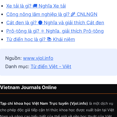
Xe tải là gì? 🚚 Nghĩa Xe tải
Công nông lâm nghiệp là gì? 🌾 CNLNGN
Cát đen là gì? ⚫ Nghĩa và giải thích Cát đen
Prô-tông là gì? ⚛️ Nghĩa, giải thích Prô-tông
Từ điển học là gì? 📚 Khái niệm
Nguồn:
www.vjol.info
Danh mục:
Từ điển Việt - Việt
Vietnam Journals Online
Tạp chí khoa học Việt Nam Trực tuyến (Vjol.info)
là một dịch vụ
cho phép độc giả tiếp cận tri thức khoa học được xuất bản tại Việt
Nam và nâng cao hiểu biết của thế giới về nền học thuật của Việt