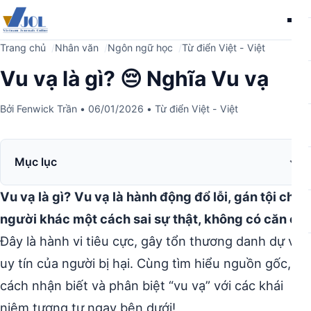
Me
Trang chủ
Nhân văn
Ngôn ngữ học
Từ điển Việt - Việt
Vu vạ là gì? 😔 Nghĩa Vu vạ
Bởi
Fenwick Trần
•
06/01/2026
•
Từ điển Việt - Việt
Mục lục
Vu vạ là gì?
Vu vạ là hành động đổ lỗi, gán tội cho
người khác một cách sai sự thật, không có căn cứ.
Đây là hành vi tiêu cực, gây tổn thương danh dự và
uy tín của người bị hại. Cùng tìm hiểu nguồn gốc,
cách nhận biết và phân biệt “vu vạ” với các khái
niệm tương tự ngay bên dưới!