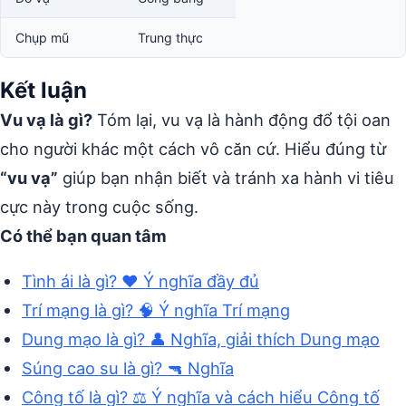
Chụp mũ
Trung thực
Kết luận
Vu vạ là gì?
Tóm lại, vu vạ là hành động đổ tội oan
cho người khác một cách vô căn cứ. Hiểu đúng từ
“vu vạ”
giúp bạn nhận biết và tránh xa hành vi tiêu
cực này trong cuộc sống.
Có thể bạn quan tâm
Tình ái là gì? ❤️ Ý nghĩa đầy đủ
Trí mạng là gì? 🧠 Ý nghĩa Trí mạng
Dung mạo là gì? 👤 Nghĩa, giải thích Dung mạo
Súng cao su là gì? 🔫 Nghĩa
Công tố là gì? ⚖️ Ý nghĩa và cách hiểu Công tố