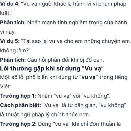
Ví dụ 4:
“Vu vạ người khác là hành vi vi phạm pháp
luật.”
Phân tích:
Nhấn mạnh tính nghiêm trọng của hành
vi này.
Ví dụ 5:
“Tại sao lại vu vạ cho em những chuyện em
không làm?”
Phân tích:
Câu hỏi phản đối khi bị đổ oan.
Lỗi thường gặp khi sử dụng “Vu vạ”
Một số lỗi phổ biến khi dùng từ
“vu vạ”
trong tiếng
Việt:
Trường hợp 1:
Nhầm “vu vạ” với “vu khống”.
Cách phân biệt:
“Vu vạ” là từ dân gian, “vu khống”
là thuật ngữ pháp lý chính thức hơn.
Trường hợp 2:
Dùng “vu vạ” khi chỉ đơn thuần là