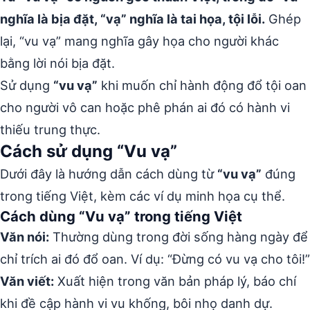
nghĩa là bịa đặt, “vạ” nghĩa là tai họa, tội lỗi.
Ghép
lại, “vu vạ” mang nghĩa gây họa cho người khác
bằng lời nói bịa đặt.
Sử dụng
“vu vạ”
khi muốn chỉ hành động đổ tội oan
cho người vô can hoặc phê phán ai đó có hành vi
thiếu trung thực.
Cách sử dụng “Vu vạ”
Dưới đây là hướng dẫn cách dùng từ
“vu vạ”
đúng
trong tiếng Việt, kèm các ví dụ minh họa cụ thể.
Cách dùng “Vu vạ” trong tiếng Việt
Văn nói:
Thường dùng trong đời sống hàng ngày để
chỉ trích ai đó đổ oan. Ví dụ: “Đừng có vu vạ cho tôi!”
Văn viết:
Xuất hiện trong văn bản pháp lý, báo chí
khi đề cập hành vi vu khống, bôi nhọ danh dự.