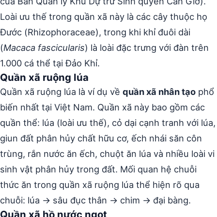
của Ban Quản lý Khu Dự trữ Sinh quyển Cần Giờ).
Loài ưu thế trong quần xã này là các cây thuộc họ
Đước (Rhizophoraceae), trong khi khỉ đuôi dài
(
Macaca fascicularis
) là loài đặc trưng với đàn trên
1.000 cá thể tại Đảo Khỉ.
Quần xã ruộng lúa
Quần xã ruộng lúa là ví dụ về
quần xã nhân tạo
phổ
biến nhất tại Việt Nam. Quần xã này bao gồm các
quần thể: lúa (loài ưu thế), cỏ dại cạnh tranh với lúa,
giun đất phân hủy chất hữu cơ, ếch nhái săn côn
trùng, rắn nước ăn ếch, chuột ăn lúa và nhiều loài vi
sinh vật phân hủy trong đất. Mối quan hệ chuỗi
thức ăn trong quần xã ruộng lúa thể hiện rõ qua
chuỗi: lúa → sâu đục thân → chim → đại bàng.
Quần xã hồ nước ngọt