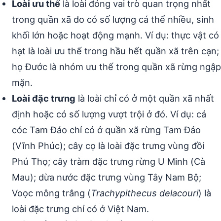
Loài ưu thế
là loài đóng vai trò quan trọng nhất
trong quần xã do có số lượng cá thể nhiều, sinh
khối lớn hoặc hoạt động mạnh. Ví dụ: thực vật có
hạt là loài ưu thế trong hầu hết quần xã trên cạn;
họ Đước là nhóm ưu thế trong quần xã rừng ngập
mặn.
Loài đặc trưng
là loài chỉ có ở một quần xã nhất
định hoặc có số lượng vượt trội ở đó. Ví dụ: cá
cóc Tam Đảo chỉ có ở quần xã rừng Tam Đảo
(Vĩnh Phúc); cây cọ là loài đặc trưng vùng đồi
Phú Thọ; cây tràm đặc trưng rừng U Minh (Cà
Mau); dừa nước đặc trưng vùng Tây Nam Bộ;
Voọc mông trắng (
Trachypithecus delacouri
) là
loài đặc trưng chỉ có ở Việt Nam.