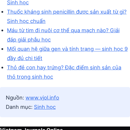
Sinh học
Thuốc kháng sinh penicillin được sản xuất từ gì?
Sinh học chuẩn
Máu từ tim đi nuôi cơ thể qua mạch nào? Giải
đáp giải phẫu học
Mối quan hệ giữa gen và tính trạng — sinh học 9
đầy đủ chi tiết
Thỏ đẻ con hay trứng? Đặc điểm sinh sản của
thỏ trong sinh học
Nguồn:
www.vjol.info
Danh mục:
Sinh học