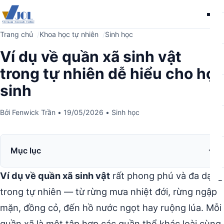
Me
Trang chủ
Khoa học tự nhiên
Sinh học
Ví dụ về quần xã sinh vật
trong tự nhiên dễ hiểu cho học
sinh
Bởi
Fenwick Trần
•
19/05/2026
•
Sinh học
Mục lục
Ví dụ về quần xã sinh vật
rất phong phú và đa dạng
trong tự nhiên — từ rừng mưa nhiệt đới, rừng ngập
mặn, đồng cỏ, đến hồ nước ngọt hay ruộng lúa. Mỗi
quần xã là một tập hợp các quần thể khác loài cùng