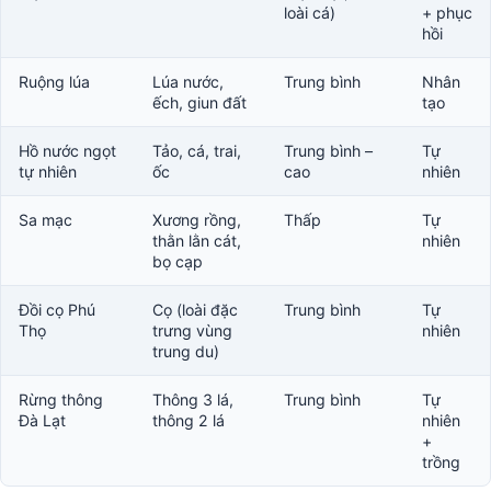
loài cá)
+ phục
hồi
Ruộng lúa
Lúa nước,
Trung bình
Nhân
ếch, giun đất
tạo
Hồ nước ngọt
Tảo, cá, trai,
Trung bình –
Tự
tự nhiên
ốc
cao
nhiên
Sa mạc
Xương rồng,
Thấp
Tự
thằn lằn cát,
nhiên
bọ cạp
Đồi cọ Phú
Cọ (loài đặc
Trung bình
Tự
Thọ
trưng vùng
nhiên
trung du)
Rừng thông
Thông 3 lá,
Trung bình
Tự
Đà Lạt
thông 2 lá
nhiên
+
trồng