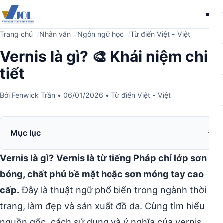
Me
Trang chủ
Nhân văn
Ngôn ngữ học
Từ điển Việt - Việt
Vernis là gì? 🎨 Khái niệm chi
tiết
Bởi
Fenwick Trần
•
06/01/2026
•
Từ điển Việt - Việt
Mục lục
Vernis là gì?
Vernis là từ tiếng Pháp chỉ lớp sơn
bóng, chất phủ bề mặt hoặc sơn móng tay cao
cấp.
Đây là thuật ngữ phổ biến trong ngành thời
trang, làm đẹp và sản xuất đồ da. Cùng tìm hiểu
nguồn gốc, cách sử dụng và ý nghĩa của vernis