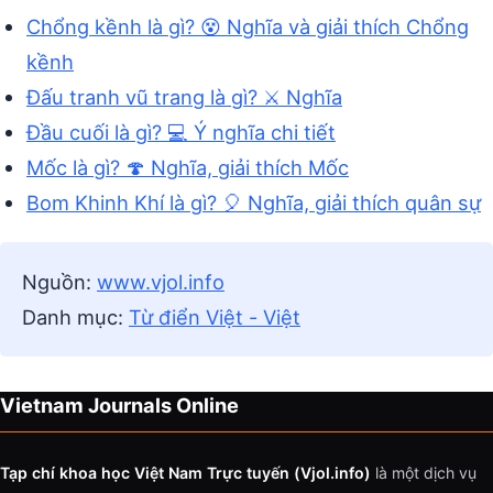
Chổng kềnh là gì? 😵 Nghĩa và giải thích Chổng
kềnh
Đấu tranh vũ trang là gì? ⚔️ Nghĩa
Đầu cuối là gì? 💻 Ý nghĩa chi tiết
Mốc là gì? 🍄 Nghĩa, giải thích Mốc
Bom Khinh Khí là gì? 🎈 Nghĩa, giải thích quân sự
Nguồn:
www.vjol.info
Danh mục:
Từ điển Việt - Việt
Vietnam Journals Online
Tạp chí khoa học Việt Nam Trực tuyến (Vjol.info)
là một dịch vụ