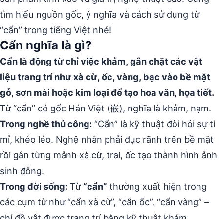
tìm hiểu nguồn gốc, ý nghĩa và cách sử dụng từ
“cẩn” trong tiếng Việt nhé!
Cẩn nghĩa là gì?
Cẩn là động từ chỉ việc khảm, gắn chặt các vật
liệu trang trí như xà cừ, ốc, vàng, bạc vào bề mặt
gỗ, sơn mài hoặc kim loại để tạo hoa văn, họa tiết.
Từ “cẩn” có gốc Hán Việt (嵌), nghĩa là khảm, nạm.
Trong nghề thủ công:
“Cẩn” là kỹ thuật đòi hỏi sự tỉ
mỉ, khéo léo. Nghệ nhân phải đục rãnh trên bề mặt
rồi gắn từng mảnh xà cừ, trai, ốc tạo thành hình ảnh
sinh động.
Trong đời sống:
Từ
“cẩn”
thường xuất hiện trong
các cụm từ như “cẩn xà cừ”, “cẩn ốc”, “cẩn vàng” –
chỉ đồ vật được trang trí bằng kỹ thuật khảm.