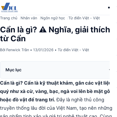
Me
Trang chủ
Nhân văn
Ngôn ngữ học
Từ điển Việt - Việt
Cẩn là gì? ⚠️ Nghĩa, giải thích
từ Cẩn
Bởi
Fenwick Trần
•
13/01/2026
•
Từ điển Việt - Việt
Mục lục
Cẩn là gì?
Cẩn là kỹ thuật khảm, gắn các vật liệu
quý như xà cừ, vàng, bạc, ngà voi lên bề mặt gỗ
hoặc đồ vật để trang trí.
Đây là nghề thủ công
truyền thống lâu đời của Việt Nam, tạo nên những
sản phẩm tinh xảo và giá trị nghệ thuật cao. Cùng