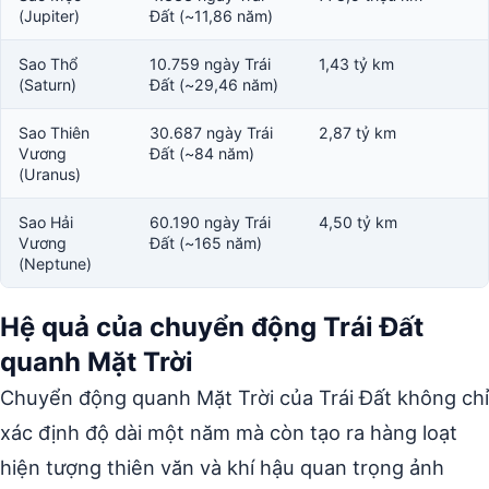
(Jupiter)
Đất (~11,86 năm)
Sao Thổ
10.759 ngày Trái
1,43 tỷ km
(Saturn)
Đất (~29,46 năm)
Sao Thiên
30.687 ngày Trái
2,87 tỷ km
Vương
Đất (~84 năm)
(Uranus)
Sao Hải
60.190 ngày Trái
4,50 tỷ km
Vương
Đất (~165 năm)
(Neptune)
Hệ quả của chuyển động Trái Đất
quanh Mặt Trời
Chuyển động quanh Mặt Trời của Trái Đất không chỉ
xác định độ dài một năm mà còn tạo ra hàng loạt
hiện tượng thiên văn và khí hậu quan trọng ảnh