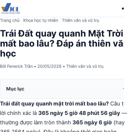
Me
Trang chủ
Khoa học tự nhiên
Thiên văn và vũ trụ
Trái Đất quay quanh Mặt Trời
mất bao lâu? Đáp án thiên văn
học
Bởi
Fenwick Trần
•
20/05/2026
•
Thiên văn và vũ trụ
Mục lục
Trái đất quay quanh mặt trời mất bao lâu?
Câu trả
lời chính xác là
365 ngày 5 giờ 48 phút 56 giây
—
thường được làm tròn thành
365 ngày 6 giờ
(hay
365,2564 ngày). Đây là khoảng thời gian hoàn