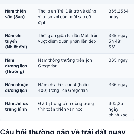
Năm thiên
Thời gian Trái Đất trở về đúng
365,2564
văn (Sao)
vị trí so với các ngôi sao cố
ngày
định
Năm chí
Thời gian giữa hai lần Mặt Trời
365 ngày
tuyến
vượt điểm xuân phân liên tiếp
5h 48′
(Nhiệt đới)
56″
Năm
Năm thông thường trên lịch
365 ngày
dương lịch
Gregorian
(thường)
Năm nhuận
Năm chia hết cho 4 (hoặc
366 ngày
dương lịch
400) trong lịch Gregorian
Năm Julius
Giá trị trung bình dùng trong
365,25
trung bình
tính toán thiên văn học
ngày
chính xác
Câu hỏi thường gặp về trái đất quay