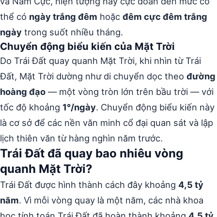
và Nam Cực, hiện tượng này cực đoan đến mức có
thể có
ngày trắng đêm
hoặc
đêm cực đêm trắng
ngày
trong suốt nhiều tháng.
Chuyển động biểu kiến của Mặt Trời
Do Trái Đất quay quanh Mặt Trời, khi nhìn từ Trái
Đất, Mặt Trời dường như di chuyển dọc theo
đường
hoàng đạo
— một vòng tròn lớn trên bầu trời — với
tốc độ khoảng
1°/ngày
. Chuyển động biểu kiến này
là cơ sở để các nền văn minh cổ đại quan sát và lập
lịch thiên văn từ hàng nghìn năm trước.
Trái Đất đã quay bao nhiêu vòng
quanh Mặt Trời?
Trái Đất được hình thành cách đây khoảng
4,5 tỷ
năm
. Vì mỗi vòng quay là một năm, các nhà khoa
học tính toán Trái Đất đã hoàn thành khoảng
4,5 tỷ