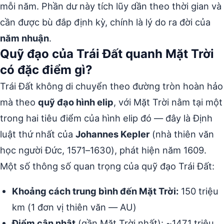
mỗi năm. Phần dư này tích lũy dần theo thời gian và
cần được bù đắp định kỳ, chính là lý do ra đời của
năm nhuận
.
Quỹ đạo của Trái Đất quanh Mặt Trời
có đặc điểm gì?
Trái Đất không di chuyển theo đường tròn hoàn hảo
mà theo
quỹ đạo hình elip
, với Mặt Trời nằm tại một
trong hai tiêu điểm của hình elip đó — đây là Định
luật thứ nhất của
Johannes Kepler
(nhà thiên văn
học người Đức, 1571–1630), phát hiện năm 1609.
Một số thông số quan trọng của quỹ đạo Trái Đất:
Khoảng cách trung bình đến Mặt Trời:
150 triệu
km (1 đơn vị thiên văn — AU)
Điểm cận nhật
(gần Mặt Trời nhất): ~147,1 triệu