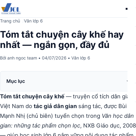
Me
Trang chủ
Văn lớp 6
Tóm tắt chuyện cây khế hay
nhất — ngắn gọn, đầy đủ
Bởi
anh ngoc team
•
04/07/2026
•
Văn lớp 6
Mục lục
Tóm tắt chuyện cây khế
— truyện cổ tích dân gian
Việt Nam do
tác giả dân gian
sáng tác, được Bùi
Mạnh Nhị (chủ biên) tuyển chọn trong
Văn học dân
gian: những tác phẩm chọn lọc
, NXB Giáo dục, 2008
— giúp học sinh lớp 6 nắm vững nội dung tác phẩm