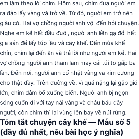
em làm theo lời chim. Hôm sau, chim đưa người em
ra đảo lấy vàng và trở về. Từ đó, người em trở nên
giàu có. Hai vợ chồng người anh vội đến hỏi chuyện.
Nghe em kể hết đầu đuôi, người anh liền gạ đổi hết
gia sản để lấy túp lều và cây khế. Đến mùa khế
chín, chim lại đến ăn và trả lời như người em kể. Hai
vợ chồng người anh tham lam may cái túi to gấp ba
lần. Đến nơi, người anh cố nhặt vàng và kim cương
cho thật đầy. Trên đường về, vì quá nặng lại gặp gió
lớn, chim đâm bổ xuống biển. Người anh bị ngọn
sóng cuốn đi với tay nải vàng và châu báu đầy
người, còn chim thì lại vùng lên bay về núi rừng.
Tóm tắt chuyện cây khế — Mẫu số 5
(đầy đủ nhất, nêu bài học ý nghĩa)