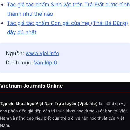
Tác giả tác phẩm Sinh vật trên Trái Đất được hình
thành như thế nào
Tác giả tác phẩm Con gái của mẹ (Thái Bá Dũng)
đầy đủ nhất
Nguồn:
www.vjol.info
Danh mục:
Văn lớp 6
Vietnam Journals Online
Tạp chí khoa học Việt Nam Trực tuyến (Vjol.info)
là một dịch vụ
cho phép độc giả tiếp cận tri thức khoa học được xuất bản tại Việt
Nam và nâng cao hiểu biết của thế giới về nền học thuật của Việt
Nam.