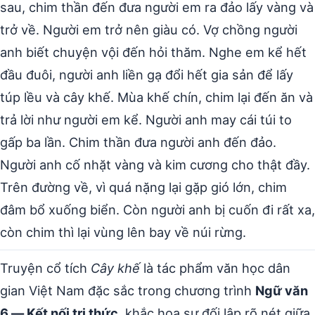
sau, chim thần đến đưa người em ra đảo lấy vàng và
trở về. Người em trở nên giàu có. Vợ chồng người
anh biết chuyện vội đến hỏi thăm. Nghe em kể hết
đầu đuôi, người anh liền gạ đổi hết gia sản để lấy
túp lều và cây khế. Mùa khế chín, chim lại đến ăn và
trả lời như người em kể. Người anh may cái túi to
gấp ba lần. Chim thần đưa người anh đến đảo.
Người anh cố nhặt vàng và kim cương cho thật đầy.
Trên đường về, vì quá nặng lại gặp gió lớn, chim
đâm bổ xuống biển. Còn người anh bị cuốn đi rất xa,
còn chim thì lại vùng lên bay về núi rừng.
Truyện cổ tích
Cây khế
là tác phẩm văn học dân
gian Việt Nam đặc sắc trong chương trình
Ngữ văn
6 — Kết nối tri thức
, khắc họa sự đối lập rõ nét giữa