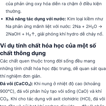
của phản ứng oxy hóa diễn ra chậm ở điều kiện
thường.
Khả năng tác dụng với nước:
Kim loại kiềm như
Na phản ứng mãnh liệt với nước: 2Na + 2H₂O →
2NaOH + H₂↑, giải phóng khí hydro dễ cháy nổ.
Ví dụ tính chất hóa học của một số
chất thông dụng
Các chất quen thuộc trong đời sống đều mang
những tính chất hóa học đặc trưng, dễ quan sát qua
thí nghiệm đơn giản.
Đá vôi (CaCO₃):
Khi nung ở nhiệt độ cao (khoảng
900°C), đá vôi phân hủy tạo vôi sống (CaO) và khí
CO₂. Khi cho tác dụng với axit clohidric (HCl), đá vôi