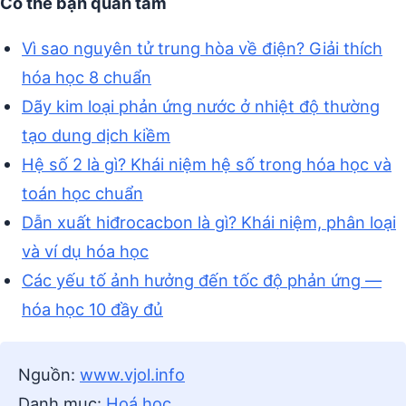
Có thể bạn quan tâm
Vì sao nguyên tử trung hòa về điện? Giải thích
hóa học 8 chuẩn
Dãy kim loại phản ứng nước ở nhiệt độ thường
tạo dung dịch kiềm
Hệ số 2 là gì? Khái niệm hệ số trong hóa học và
toán học chuẩn
Dẫn xuất hiđrocacbon là gì? Khái niệm, phân loại
và ví dụ hóa học
Các yếu tố ảnh hưởng đến tốc độ phản ứng —
hóa học 10 đầy đủ
Nguồn:
www.vjol.info
Danh mục:
Hoá học