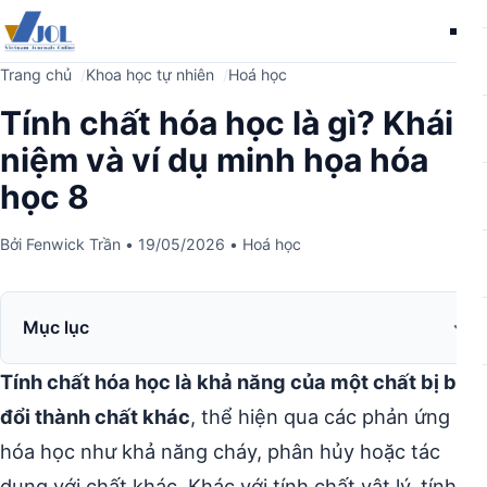
Me
Trang chủ
Khoa học tự nhiên
Hoá học
Tính chất hóa học là gì? Khái
niệm và ví dụ minh họa hóa
học 8
Bởi
Fenwick Trần
•
19/05/2026
•
Hoá học
Mục lục
Tính chất hóa học là khả năng của một chất bị biến
đổi thành chất khác
, thể hiện qua các phản ứng
hóa học như khả năng cháy, phân hủy hoặc tác
dụng với chất khác. Khác với tính chất vật lý, tính