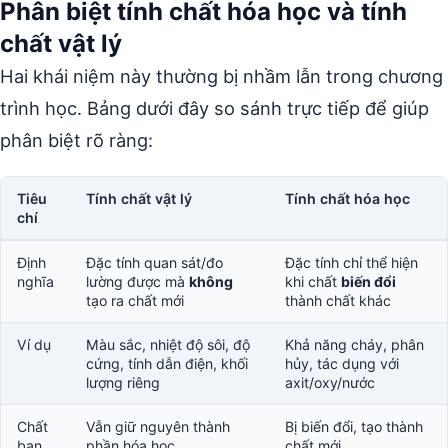
Phân biệt tính chất hóa học và tính
chất vật lý
Hai khái niệm này thường bị nhầm lẫn trong chương
trình học. Bảng dưới đây so sánh trực tiếp để giúp
phân biệt rõ ràng:
Tiêu
Tính chất vật lý
Tính chất hóa học
chí
Định
Đặc tính quan sát/đo
Đặc tính chỉ thể hiện
nghĩa
lường được mà
không
khi chất
biến đổi
tạo ra chất mới
thành chất khác
Ví dụ
Màu sắc, nhiệt độ sôi, độ
Khả năng cháy, phân
cứng, tính dẫn điện, khối
hủy, tác dụng với
lượng riêng
axit/oxy/nước
Chất
Vẫn giữ nguyên thành
Bị biến đổi, tạo thành
ban
phần hóa học
chất mới