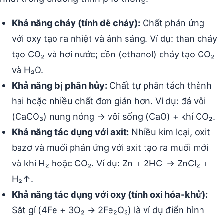
Khả năng cháy (tính dễ cháy):
Chất phản ứng
với oxy tạo ra nhiệt và ánh sáng. Ví dụ: than cháy
tạo CO₂ và hơi nước; cồn (ethanol) cháy tạo CO₂
và H₂O.
Khả năng bị phân hủy:
Chất tự phân tách thành
hai hoặc nhiều chất đơn giản hơn. Ví dụ: đá vôi
(CaCO₃) nung nóng → vôi sống (CaO) + khí CO₂.
Khả năng tác dụng với axit:
Nhiều kim loại, oxit
bazơ và muối phản ứng với axit tạo ra muối mới
và khí H₂ hoặc CO₂. Ví dụ: Zn + 2HCl → ZnCl₂ +
H₂↑.
Khả năng tác dụng với oxy (tính oxi hóa-khử):
Sắt gỉ (4Fe + 3O₂ → 2Fe₂O₃) là ví dụ điển hình