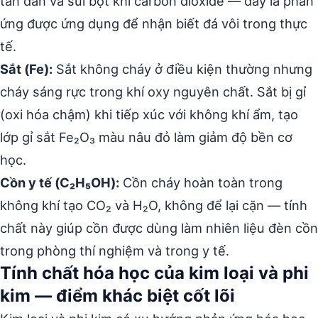
tan dần và sủi bọt khí carbon dioxide — đây là phản
ứng được ứng dụng để nhận biết đá vôi trong thực
tế.
Sắt (Fe):
Sắt không cháy ở điều kiện thường nhưng
cháy sáng rực trong khí oxy nguyên chất. Sắt bị gỉ
(oxi hóa chậm) khi tiếp xúc với không khí ẩm, tạo
lớp gỉ sắt Fe₂O₃ màu nâu đỏ làm giảm độ bền cơ
học.
Cồn y tế (C₂H₅OH):
Cồn cháy hoàn toàn trong
không khí tạo CO₂ và H₂O, không để lại cặn — tính
chất này giúp cồn được dùng làm nhiên liệu đèn cồn
trong phòng thí nghiệm và trong y tế.
Tính chất hóa học của kim loại và phi
kim — điểm khác biệt cốt lõi