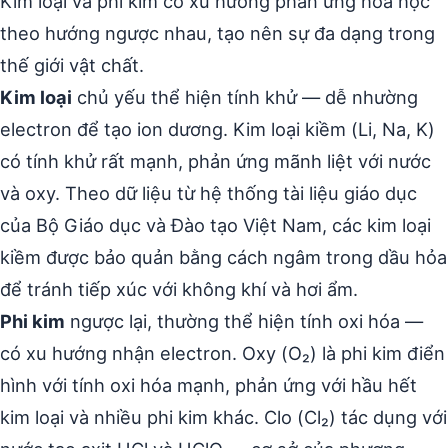
Kim loại và phi kim có xu hướng phản ứng hóa học
theo hướng ngược nhau, tạo nên sự đa dạng trong
thế giới vật chất.
Kim loại
chủ yếu thể hiện tính khử — dễ nhường
electron để tạo ion dương. Kim loại kiềm (Li, Na, K)
có tính khử rất mạnh, phản ứng mãnh liệt với nước
và oxy. Theo dữ liệu từ hệ thống tài liệu giáo dục
của Bộ Giáo dục và Đào tạo Việt Nam, các kim loại
kiềm được bảo quản bằng cách ngâm trong dầu hỏa
để tránh tiếp xúc với không khí và hơi ẩm.
Phi kim
ngược lại, thường thể hiện tính oxi hóa —
có xu hướng nhận electron. Oxy (O₂) là phi kim điển
hình với tính oxi hóa mạnh, phản ứng với hầu hết
kim loại và nhiều phi kim khác. Clo (Cl₂) tác dụng với