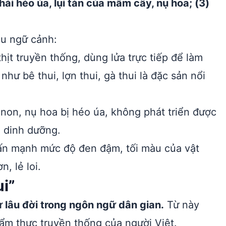
thái héo úa, lụi tàn của mầm cây, nụ hoa; (3)
u ngữ cảnh:
ịt truyền thống, dùng lửa trực tiếp để làm
ư bê thui, lợn thui, gà thui là đặc sản nổi
non, nụ hoa bị héo úa, không phát triển được
u dinh dưỡng.
ấn mạnh mức độ đen đậm, tối màu của vật
n, lẻ loi.
i”
ừ lâu đời trong ngôn ngữ dân gian.
Từ này
ẩm thực truyền thống của người Việt.