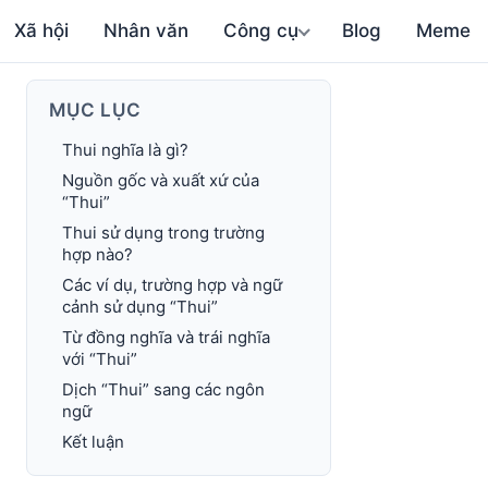
Xã hội
Nhân văn
Công cụ
Blog
Meme
MỤC LỤC
Thui nghĩa là gì?
Nguồn gốc và xuất xứ của
“Thui”
Thui sử dụng trong trường
hợp nào?
Các ví dụ, trường hợp và ngữ
cảnh sử dụng “Thui”
Từ đồng nghĩa và trái nghĩa
với “Thui”
Dịch “Thui” sang các ngôn
ngữ
Kết luận