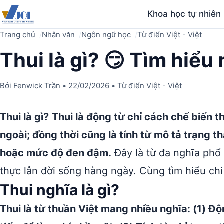
Khoa học tự nhiên
Trang chủ
Nhân văn
Ngôn ngữ học
Từ điển Việt - Việt
Thui là gì? 😏 Tìm hiểu 
Bởi
Fenwick Trần
•
22/02/2026
•
Từ điển Việt - Việt
Thui là gì?
Thui là động từ chỉ cách chế biến t
ngoài; đồng thời cũng là tính từ mô tả trạng t
hoặc mức độ đen đậm.
Đây là từ đa nghĩa phổ 
thực lẫn đời sống hàng ngày. Cùng tìm hiểu chi 
Thui nghĩa là gì?
Thui là từ thuần Việt mang nhiều nghĩa: (1) Độ