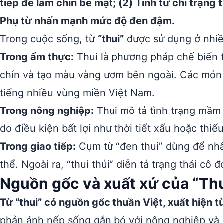
tiếp để làm chín bề mặt; (2) Tính từ chỉ trạng 
Phụ từ nhấn mạnh mức độ đen đậm.
Trong cuộc sống, từ
“thui”
được sử dụng ở nhiề
Trong ẩm thực:
Thui là phương pháp chế biến th
chín và tạo màu vàng ươm bên ngoài. Các món nh
tiếng nhiều vùng miền Việt Nam.
Trong nông nghiệp:
Thui mô tả tình trạng mầm 
do điều kiện bất lợi như thời tiết xấu hoặc thiế
Trong giao tiếp:
Cụm từ “đen thui” dùng để nh
thể. Ngoài ra, “thui thủi” diễn tả trạng thái cô đơ
Nguồn gốc và xuất xứ của “Thu
Từ “thui” có nguồn gốc thuần Việt, xuất hiện t
phản ánh nếp sống gắn bó với nông nghiệp và 