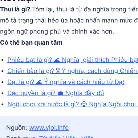
Thui là gì?
Tóm lại, thui là từ đa nghĩa trong ti
mô tả trạng thái héo úa hoặc nhấn mạnh mức độ
ngôn ngữ phong phú và chính xác hơn.
Có thể bạn quan tâm
Phiêu bạt là gì? 🌊 Nghĩa, giải thích Phiêu bạ
Chiến bào là gì? 🎖️ Ý nghĩa, cách dùng Chiế
Dạt là gì? 🌊 Ý nghĩa và cách hiểu từ Dạt
Đặc quyền là gì? 💼 Nghĩa đầy đủ
Ngồi chơi xơi nước là gì? 😌 Nghĩa Ngồi chơi
Nguồn:
www.vjol.info