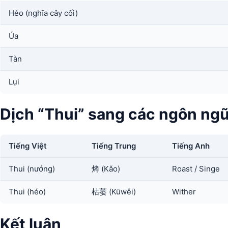
Héo (nghĩa cây cối)
Úa
Tàn
Lụi
Dịch “Thui” sang các ngôn ng
Tiếng Việt
Tiếng Trung
Tiếng Anh
Thui (nướng)
烤 (Kǎo)
Roast / Singe
Thui (héo)
枯萎 (Kūwěi)
Wither
Kết luận