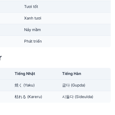
Tươi tốt
Xanh tươi
Nảy mầm
Phát triển
ữ
Tiếng Nhật
Tiếng Hàn
焼く (Yaku)
굽다 (Gupda)
枯れる (Kareru)
시들다 (Sideulda)