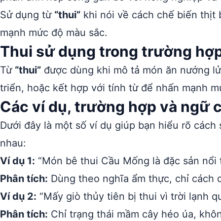
Sử dụng từ
“thui”
khi nói về cách chế biến thịt
mạnh mức độ màu sắc.
Thui sử dụng trong trường hợ
Từ
“thui”
được dùng khi mô tả món ăn nướng lửa 
triển, hoặc kết hợp với tính từ để nhấn mạnh m
Các ví dụ, trường hợp và ngữ 
Dưới đây là một số ví dụ giúp bạn hiểu rõ cách
nhau:
Ví dụ 1:
“Món bê thui Cầu Mống là đặc sản nổi
Phân tích:
Dùng theo nghĩa ẩm thực, chỉ cách ch
Ví dụ 2:
“Mấy giò thủy tiên bị thui vì trời lạnh q
Phân tích:
Chỉ trạng thái mầm cây héo úa, không 