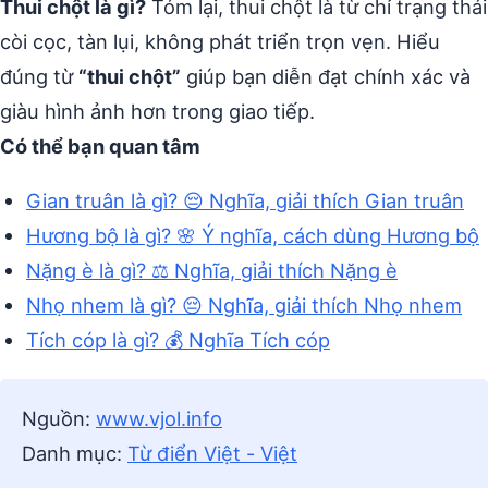
Thui chột là gì?
Tóm lại, thui chột là từ chỉ trạng thái
còi cọc, tàn lụi, không phát triển trọn vẹn. Hiểu
đúng từ
“thui chột”
giúp bạn diễn đạt chính xác và
giàu hình ảnh hơn trong giao tiếp.
Có thể bạn quan tâm
Gian truân là gì? 😔 Nghĩa, giải thích Gian truân
Hương bộ là gì? 🌸 Ý nghĩa, cách dùng Hương bộ
Nặng è là gì? ⚖️ Nghĩa, giải thích Nặng è
Nhọ nhem là gì? 😔 Nghĩa, giải thích Nhọ nhem
Tích cóp là gì? 💰 Nghĩa Tích cóp
Nguồn:
www.vjol.info
Danh mục:
Từ điển Việt - Việt