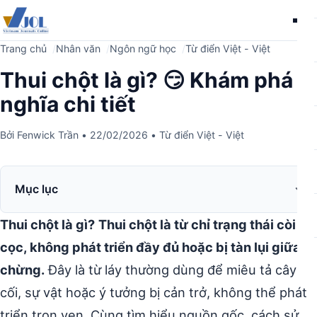
Me
Trang chủ
Nhân văn
Ngôn ngữ học
Từ điển Việt - Việt
Thui chột là gì? 😏 Khám phá ý
nghĩa chi tiết
Bởi
Fenwick Trần
•
22/02/2026
•
Từ điển Việt - Việt
Mục lục
Thui chột là gì?
Thui chột là từ chỉ trạng thái còi
cọc, không phát triển đầy đủ hoặc bị tàn lụi giữa
chừng.
Đây là từ láy thường dùng để miêu tả cây
cối, sự vật hoặc ý tưởng bị cản trở, không thể phát
triển trọn vẹn. Cùng tìm hiểu nguồn gốc, cách sử