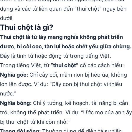
dụng và các từ liên quan đến “thui chột” ngay bên
dưới!
Thui chột là gì?
Thui chột là từ láy mang nghĩa không phát triển
được, bị còi cọc, tàn lụi hoặc chết yểu giữa chừng.
Đây là tính từ hoặc động từ trong tiếng Việt.
Trong tiếng Việt, từ
“thui chột”
có các cách hiểu:
Nghĩa gốc:
Chỉ cây cối, mầm non bị héo úa, không
lớn lên được. Ví dụ: “Cây con bị thui chột vì thiếu
nước.”
Nghĩa bóng:
Chỉ ý tưởng, kế hoạch, tài năng bị cản
trở, không thể phát triển. Ví dụ: “Ước mơ của anh ấy
bị thui chột từ khi còn nhỏ.”
Trong đời sống:
Thường dùng để diễn tả sự tiếc