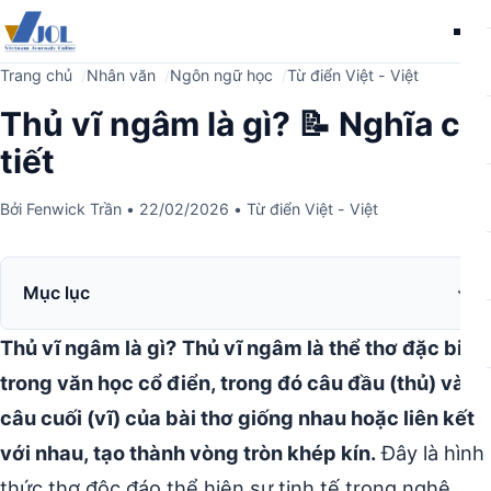
Me
Trang chủ
Nhân văn
Ngôn ngữ học
Từ điển Việt - Việt
Thủ vĩ ngâm là gì? 📝 Nghĩa chi
tiết
Bởi
Fenwick Trần
•
22/02/2026
•
Từ điển Việt - Việt
Mục lục
Thủ vĩ ngâm là gì?
Thủ vĩ ngâm là thể thơ đặc biệt
trong văn học cổ điển, trong đó câu đầu (thủ) và
câu cuối (vĩ) của bài thơ giống nhau hoặc liên kết
với nhau, tạo thành vòng tròn khép kín.
Đây là hình
thức thơ độc đáo thể hiện sự tinh tế trong nghệ