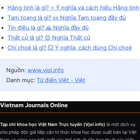
Hằng tinh là gì? ⭐ Ý nghĩa và cách hiểu Hằng tinh
Tam toạng là gì? 📜 Nghĩa Tam toạng đầy đủ
Tín điều là gì? 🙏 Nghĩa đầy đủ
Thất cử là gì? 😔 Nghĩa Thất cử
Chí choé là gì? 💥 Ý nghĩa, cách dùng Chí choé
Nguồn:
www.vjol.info
Danh mục:
Từ điển Việt - Việt
Vietnam Journals Online
Tạp chí khoa học Việt Nam Trực tuyến (Vjol.info)
là một dịch vụ
cho phép độc giả tiếp cận tri thức khoa học được xuất bản tại Việt
Nam và nâng cao hiểu biết của thế giới về nền học thuật của Việt