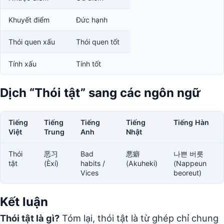
Khuyết điểm
Đức hạnh
Thói quen xấu
Thói quen tốt
Tính xấu
Tính tốt
Dịch “Thói tật” sang các ngôn ngữ
Tiếng
Tiếng
Tiếng
Tiếng
Tiếng Hàn
Việt
Trung
Anh
Nhật
Thói
恶习
Bad
悪癖
나쁜 버릇
tật
(Èxí)
habits /
(Akuheki)
(Nappeun
Vices
beoreut)
Kết luận
Thói tật là gì?
Tóm lại, thói tật là từ ghép chỉ chung