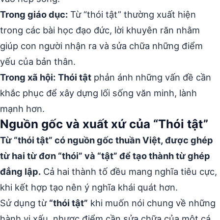
Trong giáo dục:
Từ “thói tật” thường xuất hiện
trong các bài học đạo đức, lời khuyên răn nhằm
giúp con người nhận ra và sửa chữa những điểm
yếu của bản thân.
Trong xã hội:
Thói tật
phản ánh những vấn đề cần
khắc phục để xây dựng lối sống văn minh, lành
mạnh hơn.
Nguồn gốc và xuất xứ của “Thói tật”
Từ “thói tật” có nguồn gốc thuần Việt, được ghép
từ hai từ đơn “thói” và “tật” để tạo thành từ ghép
đẳng lập.
Cả hai thành tố đều mang nghĩa tiêu cực,
khi kết hợp tạo nên ý nghĩa khái quát hơn.
Sử dụng từ
“thói tật”
khi muốn nói chung về những
hành vi xấu, nhược điểm cần sửa chữa của một cá