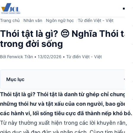
Me
Trang chủ
Nhân văn
Ngôn ngữ học
Từ điển Việt - Việt
Thói tật là gì? 😔 Nghĩa Thói tật
trong đời sống
Bởi
Fenwick Trần
•
13/02/2026
•
Từ điển Việt - Việt
Mục lục
Thói tật là gì?
Thói tật là danh từ ghép chỉ chung
những thói hư và tật xấu của con người, bao gồm
các hành vi, lối sống tiêu cực đã thành nếp khó bỏ.
Từ này thường xuất hiện trong các lời khuyên răn,
giáo dục về đạo đức và nhân cách. Cùng tìm hiểu