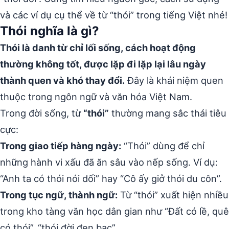
và các ví dụ cụ thể về từ “thói” trong tiếng Việt nhé!
Thói nghĩa là gì?
Thói là danh từ chỉ lối sống, cách hoạt động
thường không tốt, được lặp đi lặp lại lâu ngày
thành quen và khó thay đổi.
Đây là khái niệm quen
thuộc trong ngôn ngữ và văn hóa Việt Nam.
Trong đời sống, từ
“thói”
thường mang sắc thái tiêu
cực:
Trong giao tiếp hàng ngày:
“Thói” dùng để chỉ
những hành vi xấu đã ăn sâu vào nếp sống. Ví dụ:
“Anh ta có thói nói dối” hay “Cô ấy giở thói du côn”.
Trong tục ngữ, thành ngữ:
Từ “thói” xuất hiện nhiều
trong kho tàng văn học dân gian như “Đất có lề, quê
có thói”, “thói đời đen bạc”.