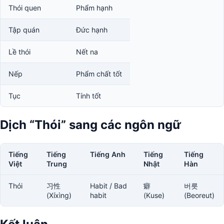
Thói quen
Phẩm hạnh
Tập quán
Đức hạnh
Lề thói
Nết na
Nếp
Phẩm chất tốt
Tục
Tính tốt
Dịch “Thói” sang các ngôn ngữ
Tiếng
Tiếng
Tiếng Anh
Tiếng
Tiếng
Việt
Trung
Nhật
Hàn
Thói
习性
Habit / Bad
癖
버릇
(Xíxìng)
habit
(Kuse)
(Beoreut)