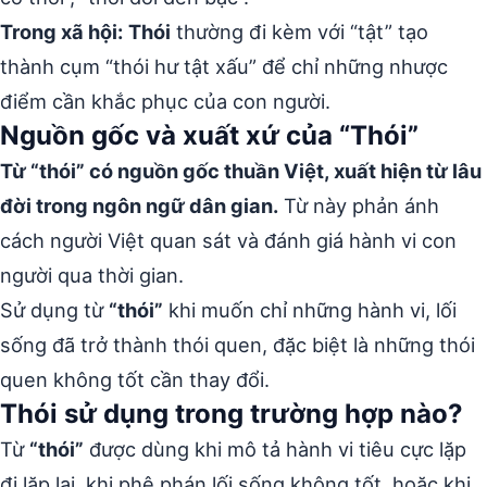
Trong xã hội:
Thói
thường đi kèm với “tật” tạo
thành cụm “thói hư tật xấu” để chỉ những nhược
điểm cần khắc phục của con người.
Nguồn gốc và xuất xứ của “Thói”
Từ “thói” có nguồn gốc thuần Việt, xuất hiện từ lâu
đời trong ngôn ngữ dân gian.
Từ này phản ánh
cách người Việt quan sát và đánh giá hành vi con
người qua thời gian.
Sử dụng từ
“thói”
khi muốn chỉ những hành vi, lối
sống đã trở thành thói quen, đặc biệt là những thói
quen không tốt cần thay đổi.
Thói sử dụng trong trường hợp nào?
Từ
“thói”
được dùng khi mô tả hành vi tiêu cực lặp
đi lặp lại, khi phê phán lối sống không tốt, hoặc khi