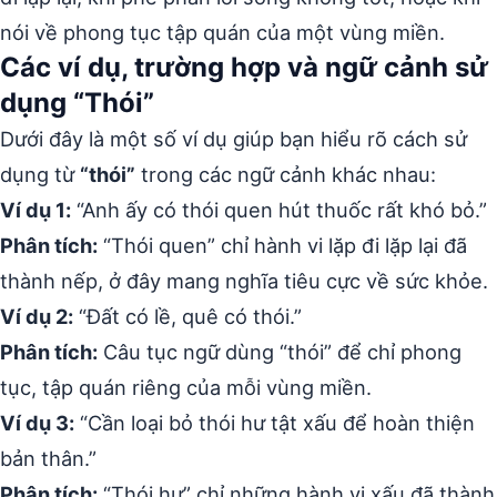
nói về phong tục tập quán của một vùng miền.
Các ví dụ, trường hợp và ngữ cảnh sử
dụng “Thói”
Dưới đây là một số ví dụ giúp bạn hiểu rõ cách sử
dụng từ
“thói”
trong các ngữ cảnh khác nhau:
Ví dụ 1:
“Anh ấy có thói quen hút thuốc rất khó bỏ.”
Phân tích:
“Thói quen” chỉ hành vi lặp đi lặp lại đã
thành nếp, ở đây mang nghĩa tiêu cực về sức khỏe.
Ví dụ 2:
“Đất có lề, quê có thói.”
Phân tích:
Câu tục ngữ dùng “thói” để chỉ phong
tục, tập quán riêng của mỗi vùng miền.
Ví dụ 3:
“Cần loại bỏ thói hư tật xấu để hoàn thiện
bản thân.”
Phân tích:
“Thói hư” chỉ những hành vi xấu đã thành