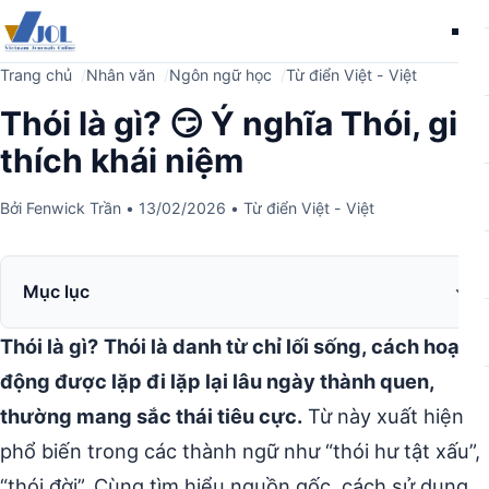
Me
Trang chủ
Nhân văn
Ngôn ngữ học
Từ điển Việt - Việt
Thói là gì? 😏 Ý nghĩa Thói, giải
thích khái niệm
Bởi
Fenwick Trần
•
13/02/2026
•
Từ điển Việt - Việt
Mục lục
Thói là gì?
Thói là danh từ chỉ lối sống, cách hoạt
động được lặp đi lặp lại lâu ngày thành quen,
thường mang sắc thái tiêu cực.
Từ này xuất hiện
phổ biến trong các thành ngữ như “thói hư tật xấu”,
“thói đời”. Cùng tìm hiểu nguồn gốc, cách sử dụng