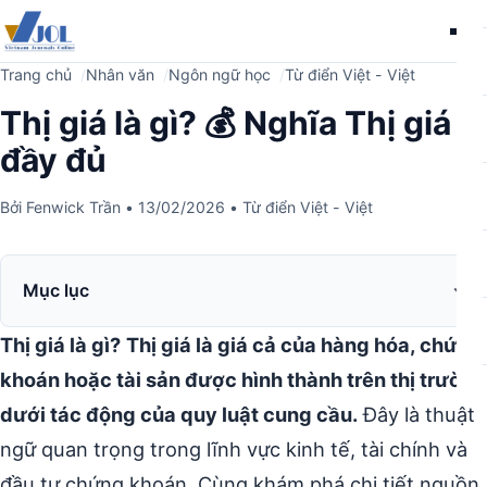
Me
Trang chủ
Nhân văn
Ngôn ngữ học
Từ điển Việt - Việt
Thị giá là gì? 💰 Nghĩa Thị giá
đầy đủ
Bởi
Fenwick Trần
•
13/02/2026
•
Từ điển Việt - Việt
Mục lục
Thị giá là gì?
Thị giá là giá cả của hàng hóa, chứng
khoán hoặc tài sản được hình thành trên thị trường
dưới tác động của quy luật cung cầu.
Đây là thuật
ngữ quan trọng trong lĩnh vực kinh tế, tài chính và
đầu tư chứng khoán. Cùng khám phá chi tiết nguồn