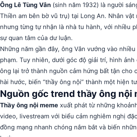
Ông Lê Tùng Vân
(sinh năm 1932) là người sáng
Thiền am bên bờ vũ trụ) tại Long An. Nhân vật
nhưng từng tự nhận là nhà tu hành, với nhiều p
sự quan tâm của dư luận.
Những năm gần đây, ông Vân vướng vào nhiều vụ
phạm. Tuy nhiên, dưới góc độ giải trí, hình ản
ông lại trở thành nguồn cảm hứng bất tận cho
hài hước, biến “thầy ông nội” thành một hiện 
Nguồn gốc trend thầy ông nộ
Thầy ông nội meme
xuất phát từ những khoảnh
video, livestream với biểu cảm nghiêm nghị đặ
đồng mạng nhanh chóng nắm bắt và biến những c