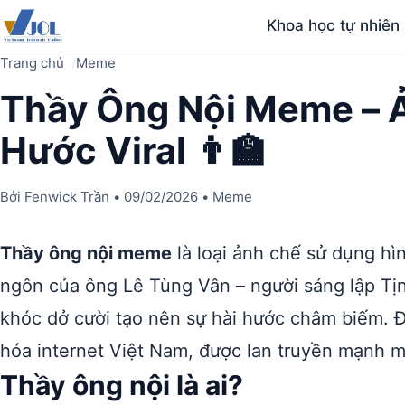
Khoa học tự nhiên
Trang chủ
Meme
Thầy Ông Nội Meme – 
Hước Viral 👨‍🏫
Bởi
Fenwick Trần
•
09/02/2026
•
Meme
Thầy ông nội meme
là loại ảnh chế sử dụng hì
ngôn của ông Lê Tùng Vân – người sáng lập Tịn
khóc dở cười tạo nên sự hài hước châm biếm. 
hóa internet Việt Nam, được lan truyền mạnh mẽ
Thầy ông nội là ai?