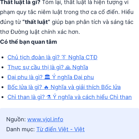
Thất luật là gì?
Tóm lại, thất luật là hiện tượng vi
phạm quy tắc niêm luật trong thơ ca cổ điển. Hiểu
đúng từ
“thất luật”
giúp bạn phân tích và sáng tác
thơ Đường luật chính xác hơn.
Có thể bạn quan tâm
Chủ tịch đoàn là gì? 👔 Nghĩa CTĐ
Thực sự cầu thị là gì? 🙏 Nghĩa
Đại phu là gì? 🏛️ Ý nghĩa Đại phu
Bốc lửa là gì? 🔥 Nghĩa và giải thích Bốc lửa
Chì than là gì? ⚗️ Ý nghĩa và cách hiểu Chì than
Nguồn:
www.vjol.info
Danh mục:
Từ điển Việt - Việt