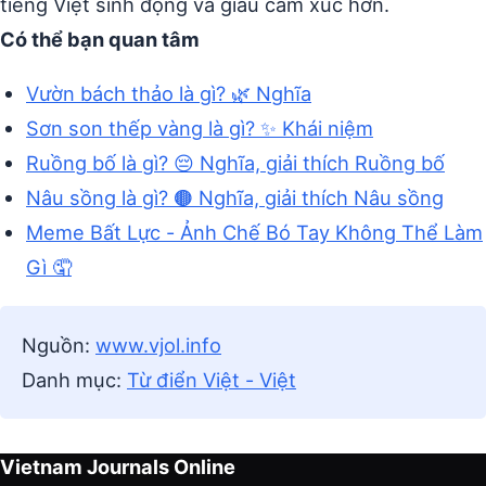
tiếng Việt sinh động và giàu cảm xúc hơn.
Có thể bạn quan tâm
Vườn bách thảo là gì? 🌿 Nghĩa
Sơn son thếp vàng là gì? ✨ Khái niệm
Ruồng bố là gì? 😔 Nghĩa, giải thích Ruồng bố
Nâu sồng là gì? 🟤 Nghĩa, giải thích Nâu sồng
Meme Bất Lực - Ảnh Chế Bó Tay Không Thể Làm
Gì 🤦
Nguồn:
www.vjol.info
Danh mục:
Từ điển Việt - Việt
Vietnam Journals Online