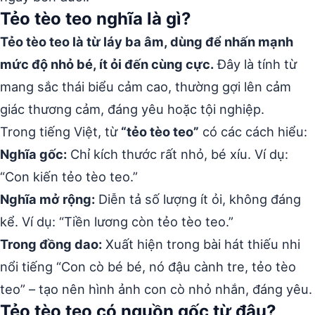
Tẻo tèo teo nghĩa là gì?
Tẻo tèo teo là từ láy ba âm, dùng để nhấn mạnh
mức độ nhỏ bé, ít ỏi đến cùng cực.
Đây là tính từ
mang sắc thái biểu cảm cao, thường gợi lên cảm
giác thương cảm, đáng yêu hoặc tội nghiệp.
Trong tiếng Việt, từ
“tẻo tèo teo”
có các cách hiểu:
Nghĩa gốc:
Chỉ kích thước rất nhỏ, bé xíu. Ví dụ:
“Con kiến tẻo tèo teo.”
Nghĩa mở rộng:
Diễn tả số lượng ít ỏi, không đáng
kể. Ví dụ: “Tiền lương còn tẻo tèo teo.”
Trong đồng dao:
Xuất hiện trong bài hát thiếu nhi
nổi tiếng “Con cò bé bé, nó đậu cành tre, tẻo tèo
teo” – tạo nên hình ảnh con cò nhỏ nhắn, đáng yêu.
Tẻo tèo teo có nguồn gốc từ đâu?