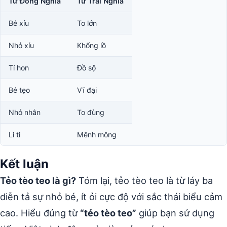
Từ Đồng Nghĩa
Từ Trái Nghĩa
Bé xíu
To lớn
Nhỏ xíu
Khổng lồ
Tí hon
Đồ sộ
Bé tẹo
Vĩ đại
Nhỏ nhắn
To đùng
Li ti
Mênh mông
Kết luận
Tẻo tèo teo là gì?
Tóm lại, tẻo tèo teo là từ láy ba
diễn tả sự nhỏ bé, ít ỏi cực độ với sắc thái biểu cảm
cao. Hiểu đúng từ
“tẻo tèo teo”
giúp bạn sử dụng