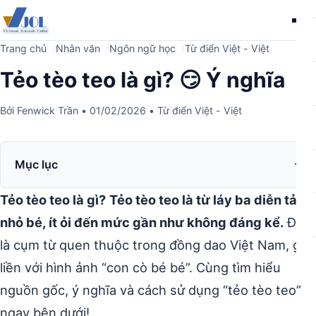
Me
Trang chủ
Nhân văn
Ngôn ngữ học
Từ điển Việt - Việt
Tẻo tèo teo là gì? 😏 Ý nghĩa
Bởi
Fenwick Trần
•
01/02/2026
•
Từ điển Việt - Việt
Mục lục
Tẻo tèo teo là gì?
Tẻo tèo teo là từ láy ba diễn tả sự
nhỏ bé, ít ỏi đến mức gần như không đáng kể.
Đây
là cụm từ quen thuộc trong đồng dao Việt Nam, gắn
liền với hình ảnh “con cò bé bé”. Cùng tìm hiểu
nguồn gốc, ý nghĩa và cách sử dụng “tẻo tèo teo”
ngay bên dưới!