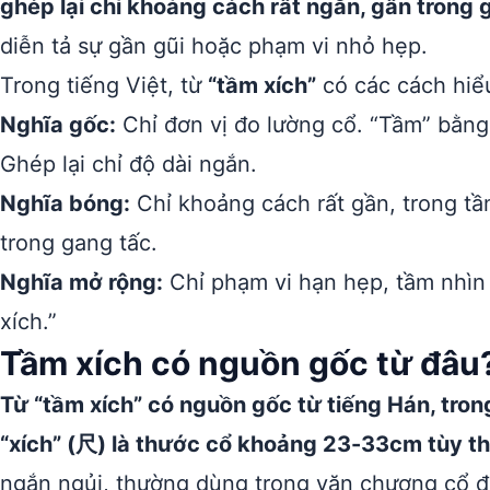
ghép lại chỉ khoảng cách rất ngắn, gần trong 
diễn tả sự gần gũi hoặc phạm vi nhỏ hẹp.
Trong tiếng Việt, từ
“tầm xích”
có các cách hiể
Nghĩa gốc:
Chỉ đơn vị đo lường cổ. “Tầm” bằng 
Ghép lại chỉ độ dài ngắn.
Nghĩa bóng:
Chỉ khoảng cách rất gần, trong tầm
trong gang tấc.
Nghĩa mở rộng:
Chỉ phạm vi hạn hẹp, tầm nhìn 
xích.”
Tầm xích có nguồn gốc từ đâu
Từ “tầm xích” có nguồn gốc từ tiếng Hán, tron
“xích” (尺) là thước cổ khoảng 23-33cm tùy th
ngắn ngủi, thường dùng trong văn chương cổ đ