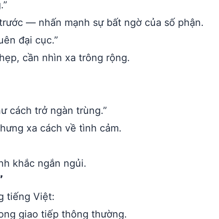
.”
trước — nhấn mạnh sự bất ngờ của số phận.
uên đại cục.”
ẹp, cần nhìn xa trông rộng.
ư cách trở ngàn trùng.”
hưng xa cách về tình cảm.
nh khắc ngắn ngủi.
”
 tiếng Việt:
ong giao tiếp thông thường.