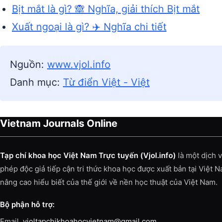
Bịt mắt là gì? 🙈 Nghĩa, giải thích Bịt mắt
Xuất ngoại là gì? ✈️ Nghĩa chi tiết
Nguồn:
www.vjol.info
Danh mục:
Từ điển Việt - Việt
Vietnam Journals Online
Tạp chí khoa học Việt Nam Trực tuyến (Vjol.info)
là một dịch 
phép độc giả tiếp cận tri thức khoa học được xuất bản tại Việt 
nâng cao hiểu biết của thế giới về nền học thuật của Việt Nam.
Bộ phận hỗ trợ:
Email.
vjoltapchikhoahocvietnam@gmail.com