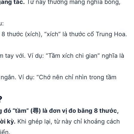
gang tấc.
Từ này thường mang nghĩa bóng,
u:
8 thước (xích), “xích” là thước cổ Trung Hoa.
 tay với. Ví dụ: “Tầm xích chi gian” nghĩa là
ngắn. Ví dụ: “Chớ nên chỉ nhìn trong tầm
?
g đó “tầm” (尋) là đơn vị đo bằng 8 thước,
ời kỳ.
Khi ghép lại, từ này chỉ khoảng cách
iển.