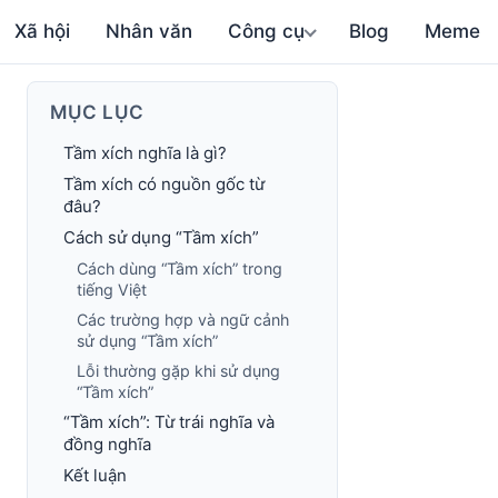
Xã hội
Nhân văn
Công cụ
Blog
Meme
MỤC LỤC
Tầm xích nghĩa là gì?
Tầm xích có nguồn gốc từ
đâu?
Cách sử dụng “Tầm xích”
Cách dùng “Tầm xích” trong
tiếng Việt
Các trường hợp và ngữ cảnh
sử dụng “Tầm xích”
Lỗi thường gặp khi sử dụng
“Tầm xích”
“Tầm xích”: Từ trái nghĩa và
đồng nghĩa
Kết luận