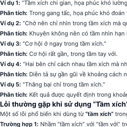
Ví dụ 1:
“Tầm xích chi gian, họa phúc khó lường
Phân tích:
Trong gang tấc, họa phúc khó đoán 
Ví dụ 2:
“Chớ nên chỉ nhìn trong tầm xích mà q
Phân tích:
Khuyên không nên có tầm nhìn hạn h
Ví dụ 3:
“Cơ hội ở ngay trong tầm xích.”
Phân tích:
Cơ hội rất gần, trong tầm tay với.
Ví dụ 4:
“Hai bên chỉ cách nhau tầm xích mà nh
Phân tích:
Diễn tả sự gần gũi về khoảng cách n
Ví dụ 5:
“Thắng bại chỉ trong tầm xích.”
Phân tích:
Kết quả được quyết định trong khoả
Lỗi thường gặp khi sử dụng “Tầm xích
Một số lỗi phổ biến khi dùng từ
“tầm xích”
trong
Trường hợp 1:
Nhầm “tầm xích” với “tầm với” tr