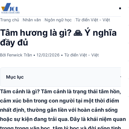
Me
Trang chủ
Nhân văn
Ngôn ngữ học
Từ điển Việt - Việt
Tâm hương là gì? 🙏 Ý nghĩa
đầy đủ
Bởi
Fenwick Trần
•
12/02/2026
•
Từ điển Việt - Việt
Mục lục
Tâm cảnh là gì?
Tâm cảnh là trạng thái tâm hồn,
cảm xúc bên trong con người tại một thời điểm
nhất định, thường gắn liền với hoàn cảnh sống
hoặc sự kiện đang trải qua.
Đây là khái niệm quan
trọng trong văn học, tâm lý học và đời sống tinh