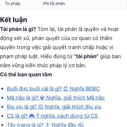
Tư pháp
Phi tài phán
Kết luận
Tài phán là gì?
Tóm lại, tài phán là quyền và hoạt
động xét xử, phán quyết của cơ quan có thẩm
quyền trong việc giải quyết tranh chấp hoặc vi
phạm pháp luật. Hiểu đúng từ
“tài phán”
giúp bạn
nắm vững kiến thức pháp lý cơ bản.
Có thể bạn quan tâm
Buổi đực buổi cái là gì? ⏰ Nghĩa BĐBC
Mã não là gì? 💎 Nghĩa, giải thích Mã não
Bịu xịu là gì? 😔 Nghĩa, giải thích Bịu xịu
CS là gì? 🎮 Ý nghĩa, cách dùng từ CS
Tẩy trang là gì? 💄 Nghĩa đầy đủ