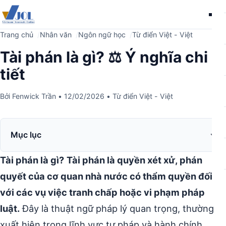
Me
Trang chủ
Nhân văn
Ngôn ngữ học
Từ điển Việt - Việt
Tài phán là gì? ⚖️ Ý nghĩa chi
tiết
Bởi
Fenwick Trần
•
12/02/2026
•
Từ điển Việt - Việt
Mục lục
Tài phán là gì?
Tài phán là quyền xét xử, phán
quyết của cơ quan nhà nước có thẩm quyền đối
với các vụ việc tranh chấp hoặc vi phạm pháp
luật.
Đây là thuật ngữ pháp lý quan trọng, thường
xuất hiện trong lĩnh vực tư pháp và hành chính.