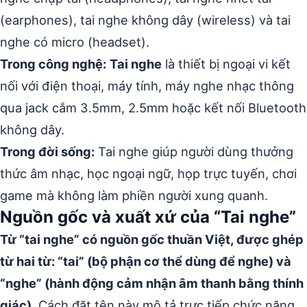
(earphones), tai nghe không dây (wireless) và tai
nghe có micro (headset).
Trong công nghệ:
Tai nghe
là thiết bị ngoại vi kết
nối với điện thoại, máy tính, máy nghe nhạc thông
qua jack cắm 3.5mm, 2.5mm hoặc kết nối Bluetooth
không dây.
Trong đời sống:
Tai nghe giúp người dùng thưởng
thức âm nhạc, học ngoại ngữ, họp trực tuyến, chơi
game mà không làm phiền người xung quanh.
Nguồn gốc và xuất xứ của “Tai nghe”
Từ “tai nghe” có nguồn gốc thuần Việt, được ghép
từ hai từ: “tai” (bộ phận cơ thể dùng để nghe) và
“nghe” (hành động cảm nhận âm thanh bằng thính
giác).
Cách đặt tên này mô tả trực tiếp chức năng