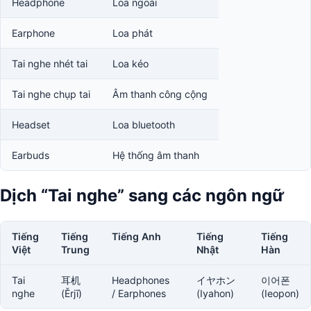
Headphone
Loa ngoài
Earphone
Loa phát
Tai nghe nhét tai
Loa kéo
Tai nghe chụp tai
Âm thanh công cộng
Headset
Loa bluetooth
Earbuds
Hệ thống âm thanh
Dịch “Tai nghe” sang các ngôn ngữ
Tiếng
Tiếng
Tiếng Anh
Tiếng
Tiếng
Việt
Trung
Nhật
Hàn
Tai
耳机
Headphones
イヤホン
이어폰
nghe
(Ěrjī)
/ Earphones
(Iyahon)
(Ieopon)