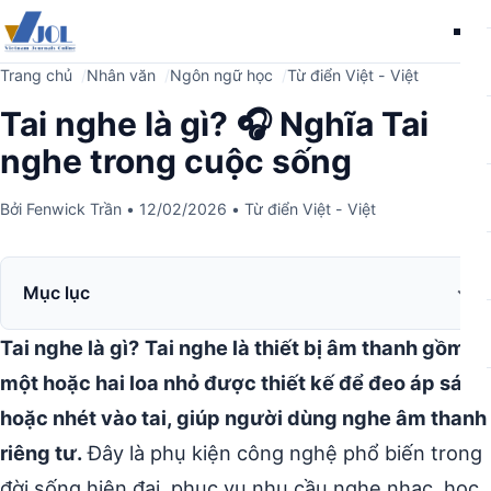
Me
Trang chủ
Nhân văn
Ngôn ngữ học
Từ điển Việt - Việt
Tai nghe là gì? 🎧 Nghĩa Tai
nghe trong cuộc sống
Bởi
Fenwick Trần
•
12/02/2026
•
Từ điển Việt - Việt
Mục lục
Tai nghe là gì?
Tai nghe là thiết bị âm thanh gồm
một hoặc hai loa nhỏ được thiết kế để đeo áp sát
hoặc nhét vào tai, giúp người dùng nghe âm thanh
riêng tư.
Đây là phụ kiện công nghệ phổ biến trong
đời sống hiện đại, phục vụ nhu cầu nghe nhạc, học