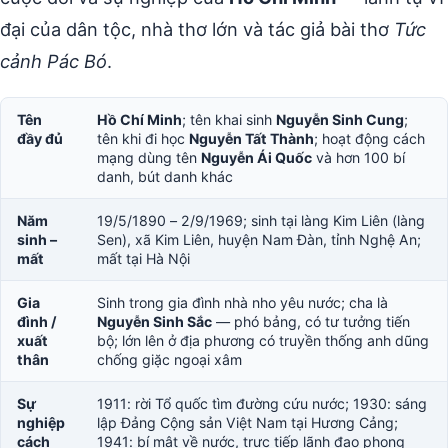
đại của dân tộc, nhà thơ lớn và tác giả bài thơ
Tức
cảnh Pác Bó
.
Tên
Hồ Chí Minh
; tên khai sinh
Nguyễn Sinh Cung
;
đầy đủ
tên khi đi học
Nguyễn Tất Thành
; hoạt động cách
mạng dùng tên
Nguyễn Ái Quốc
và hơn 100 bí
danh, bút danh khác
Năm
19/5/1890 – 2/9/1969; sinh tại làng Kim Liên (làng
sinh –
Sen), xã Kim Liên, huyện Nam Đàn, tỉnh Nghệ An;
mất
mất tại Hà Nội
Gia
Sinh trong gia đình nhà nho yêu nước; cha là
đình /
Nguyễn Sinh Sắc
— phó bảng, có tư tưởng tiến
xuất
bộ; lớn lên ở địa phương có truyền thống anh dũng
thân
chống giặc ngoại xâm
Sự
1911: rời Tổ quốc tìm đường cứu nước; 1930: sáng
nghiệp
lập Đảng Cộng sản Việt Nam tại Hương Cảng;
cách
1941: bí mật về nước, trực tiếp lãnh đạo phong