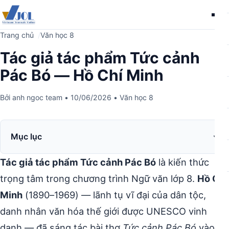
Me
Trang chủ
Văn học 8
Tác giả tác phẩm Tức cảnh
Pác Bó — Hồ Chí Minh
Bởi
anh ngoc team
•
10/06/2026
•
Văn học 8
Mục lục
Tác giả tác phẩm Tức cảnh Pác Bó
là kiến thức
trọng tâm trong chương trình Ngữ văn lớp 8.
Hồ Chí
Minh
(1890–1969) — lãnh tụ vĩ đại của dân tộc,
danh nhân văn hóa thế giới được UNESCO vinh
danh — đã sáng tác bài thơ
Tức cảnh Pác Bó
vào