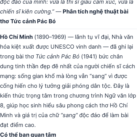
độc đáo của mình: vừa là thi sĩ giàu cảm xúc, vừa là
chiến sĩ kiên cường.”
—
Phân tích nghệ thuật bài
thơ Tức cảnh Pác Bó
Hồ Chí Minh
(1890–1969) — lãnh tụ vĩ đại, Nhà văn
hóa kiệt xuất được UNESCO vinh danh — đã ghi lại
trong bài thơ
Tức cảnh Pác Bó
(1941) bức chân
dung tinh thần đẹp đẽ nhất của người chiến sĩ cách
mạng: sống gian khổ mà lòng vẫn “sang” vì được
cống hiến cho lý tưởng giải phóng dân tộc. Đây là
kiến thức trọng tâm trong chương trình Ngữ văn lớp
8, giúp học sinh hiểu sâu phong cách thơ Hồ Chí
Minh và giá trị của chữ
“sang”
độc đáo để làm bài
đạt điểm cao.
Có thể bạn quan tâm