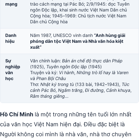
mạng
trào cách mạng tại Pác Bó; 2/9/1945: đọc Tuyên
ngôn Độc lập, khai sinh nước Việt Nam Dân chủ
Cộng hòa; 1945–1969: Chủ tịch nước Việt Nam
Dân chủ Cộng hòa
Danh
Năm 1987, UNESCO vinh danh
“Anh hùng giải
hiệu
phóng dân tộc Việt Nam và Nhà văn hóa kiệt
xuất”
Sự
Văn chính luận:
Bản án chế độ thực dân Pháp
nghiệp
(1925),
Tuyên ngôn Độc lập
(1945)
văn
Truyện và ký:
Vi hành
,
Những trò lố hay là Varen
học
và Phan Bội Châu
Thơ:
Nhật ký trong tù
(133 bài, 1942–1943),
Tức
cảnh Pác Bó
,
Ngắm trăng
,
Đi đường
,
Cảnh khuya
,
Rằm tháng giêng
…
Hồ Chí Minh
là một trong những tên tuổi lớn nhất
của văn học Việt Nam hiện đại. Điều đặc biệt là
Người không coi mình là nhà văn, nhà thơ chuyên