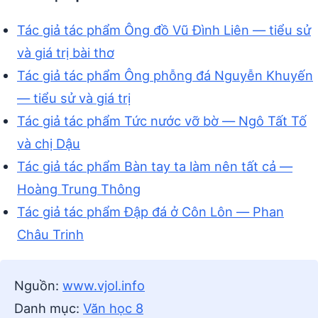
Tác giả tác phẩm Ông đồ Vũ Đình Liên — tiểu sử
và giá trị bài thơ
Tác giả tác phẩm Ông phỗng đá Nguyễn Khuyến
— tiểu sử và giá trị
Tác giả tác phẩm Tức nước vỡ bờ — Ngô Tất Tố
và chị Dậu
Tác giả tác phẩm Bàn tay ta làm nên tất cả —
Hoàng Trung Thông
Tác giả tác phẩm Đập đá ở Côn Lôn — Phan
Châu Trinh
Nguồn:
www.vjol.info
Danh mục:
Văn học 8