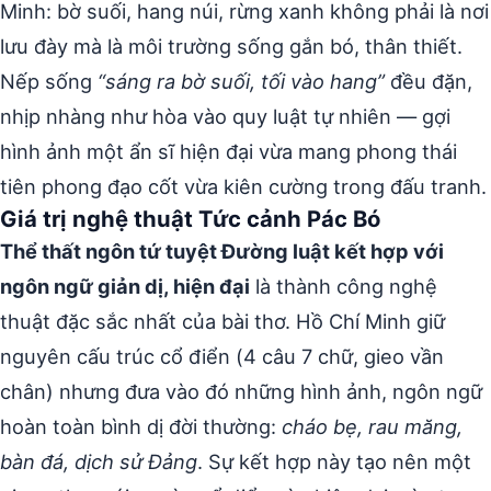
Minh: bờ suối, hang núi, rừng xanh không phải là nơi
lưu đày mà là môi trường sống gắn bó, thân thiết.
Nếp sống
“sáng ra bờ suối, tối vào hang”
đều đặn,
nhịp nhàng như hòa vào quy luật tự nhiên — gợi
hình ảnh một ẩn sĩ hiện đại vừa mang phong thái
tiên phong đạo cốt vừa kiên cường trong đấu tranh.
Giá trị nghệ thuật Tức cảnh Pác Bó
Thể thất ngôn tứ tuyệt Đường luật kết hợp với
ngôn ngữ giản dị, hiện đại
là thành công nghệ
thuật đặc sắc nhất của bài thơ. Hồ Chí Minh giữ
nguyên cấu trúc cổ điển (4 câu 7 chữ, gieo vần
chân) nhưng đưa vào đó những hình ảnh, ngôn ngữ
hoàn toàn bình dị đời thường:
cháo bẹ, rau măng,
bàn đá, dịch sử Đảng
. Sự kết hợp này tạo nên một