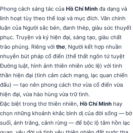
Phong cách sáng tác của
Hồ Chí Minh
đa dạng và
linh hoạt tùy theo thể loại và mục đích. Văn chính
luận của Người sắc bén, đanh thép, giàu sức thuyết
phục. Truyện và ký hiện đại, sáng tạo, giàu chất
trào phúng. Riêng với
thơ
, Người kết hợp nhuần
nhuyễn bút pháp cổ điển (thể thất ngôn tứ tuyệt
Đường luật, hình ảnh thiên nhiên ước lệ) với tinh
thần hiện đại (tình cảm cách mạng, lạc quan chiến
đấu) — tạo nên phong cách thơ vừa cổ điển vừa
hiện đại, vừa hào hùng vừa trữ tình.
Đặc biệt trong thơ thiên nhiên,
Hồ Chí Minh
hay
chọn những khoảnh khắc bình dị của đời sống — bờ
suối, ánh trăng, cảnh rừng — để bộc lộ tâm hồn lạc
quan, yêu đời và tình yêu thiên nhiên đất nước tha