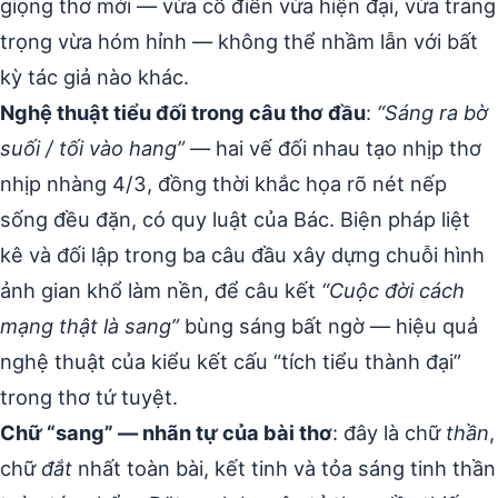
giọng thơ mới — vừa cổ điển vừa hiện đại, vừa trang
trọng vừa hóm hỉnh — không thể nhầm lẫn với bất
kỳ tác giả nào khác.
Nghệ thuật tiểu đối trong câu thơ đầu
:
“Sáng ra bờ
suối / tối vào hang”
— hai vế đối nhau tạo nhịp thơ
nhịp nhàng 4/3, đồng thời khắc họa rõ nét nếp
sống đều đặn, có quy luật của Bác. Biện pháp liệt
kê và đối lập trong ba câu đầu xây dựng chuỗi hình
ảnh gian khổ làm nền, để câu kết
“Cuộc đời cách
mạng thật là sang”
bùng sáng bất ngờ — hiệu quả
nghệ thuật của kiểu kết cấu “tích tiểu thành đại”
trong thơ tứ tuyệt.
Chữ “sang” — nhãn tự của bài thơ
: đây là chữ
thần
,
chữ
đắt
nhất toàn bài, kết tinh và tỏa sáng tinh thần