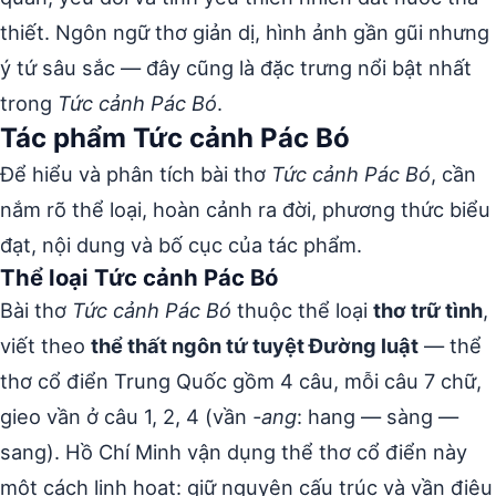
thiết. Ngôn ngữ thơ giản dị, hình ảnh gần gũi nhưng
ý tứ sâu sắc — đây cũng là đặc trưng nổi bật nhất
trong
Tức cảnh Pác Bó
.
Tác phẩm Tức cảnh Pác Bó
Để hiểu và phân tích bài thơ
Tức cảnh Pác Bó
, cần
nắm rõ thể loại, hoàn cảnh ra đời, phương thức biểu
đạt, nội dung và bố cục của tác phẩm.
Thể loại Tức cảnh Pác Bó
Bài thơ
Tức cảnh Pác Bó
thuộc thể loại
thơ trữ tình
,
viết theo
thể thất ngôn tứ tuyệt Đường luật
— thể
thơ cổ điển Trung Quốc gồm 4 câu, mỗi câu 7 chữ,
gieo vần ở câu 1, 2, 4 (vần
-ang
: hang — sàng —
sang). Hồ Chí Minh vận dụng thể thơ cổ điển này
một cách linh hoạt: giữ nguyên cấu trúc và vần điệu