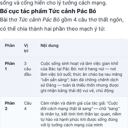
sống và cống hiến cho lý tưởng cách mạng.
Bố cục tác phẩm Tức cảnh Pác Bó
Bài thơ
Tức cảnh Pác Bó
gồm 4 câu thơ thất ngôn,
có thể chia thành hai phần theo mạch ý tứ:
Phần
Vị
Nội dung
trí
Phần
3
Cuộc sống sinh hoạt và làm việc gian khổ
1
câu
của Bác tại Pác Bó: nơi ở hang núi — nơi
đầu
làm việc bờ suối; thức ăn cháo bẹ rau măng
“vẫn sẵn sàng”
; bàn đá chông chênh dịch
sử Đảng — toàn là thiếu thốn nhưng được
ghi nhận bằng thái độ vui vẻ, chủ động
Phần
Câu
Cảm nhận và đánh giá của tác giả:
“Cuộc
2
4
đời cách mạng thật là sang”
— chữ
“sang”
là nhãn tự, kết tinh tinh thần lạc quan, niềm
tự hào và hạnh phúc khi được sống đúng
với lý tưởng cách mạng của mình