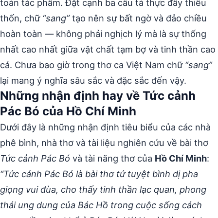
toàn tác phẩm. Đặt cạnh ba câu tả thực đầy thiếu
thốn, chữ
“sang”
tạo nên sự bất ngờ và đảo chiều
hoàn toàn — không phải nghịch lý mà là sự thống
nhất cao nhất giữa vật chất tạm bợ và tinh thần cao
cả. Chưa bao giờ trong thơ ca Việt Nam chữ
“sang”
lại mang ý nghĩa sâu sắc và đặc sắc đến vậy.
Những nhận định hay về Tức cảnh
Pác Bó của Hồ Chí Minh
Dưới đây là những nhận định tiêu biểu của các nhà
phê bình, nhà thơ và tài liệu nghiên cứu về bài thơ
Tức cảnh Pác Bó
và tài năng thơ của
Hồ Chí Minh
:
“Tức cảnh Pác Bó là bài thơ tứ tuyệt bình dị pha
giọng vui đùa, cho thấy tinh thần lạc quan, phong
thái ung dung của Bác Hồ trong cuộc sống cách