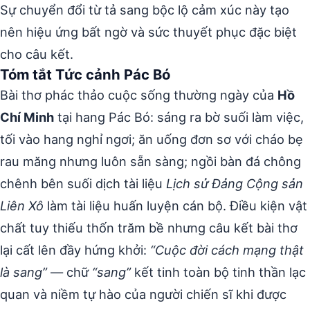
Sự chuyển đổi từ tả sang bộc lộ cảm xúc này tạo
nên hiệu ứng bất ngờ và sức thuyết phục đặc biệt
cho câu kết.
Tóm tắt Tức cảnh Pác Bó
Bài thơ phác thảo cuộc sống thường ngày của
Hồ
Chí Minh
tại hang Pác Bó: sáng ra bờ suối làm việc,
tối vào hang nghỉ ngơi; ăn uống đơn sơ với cháo bẹ
rau măng nhưng luôn sẵn sàng; ngồi bàn đá chông
chênh bên suối dịch tài liệu
Lịch sử Đảng Cộng sản
Liên Xô
làm tài liệu huấn luyện cán bộ. Điều kiện vật
chất tuy thiếu thốn trăm bề nhưng câu kết bài thơ
lại cất lên đầy hứng khởi:
“Cuộc đời cách mạng thật
là sang”
— chữ
“sang”
kết tinh toàn bộ tinh thần lạc
quan và niềm tự hào của người chiến sĩ khi được