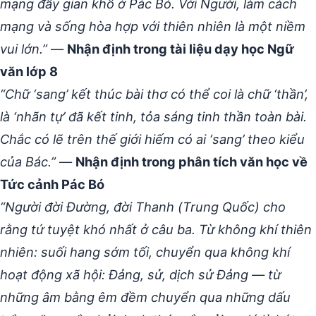
mạng đầy gian khổ ở Pác Bó. Với Người, làm cách
mạng và sống hòa hợp với thiên nhiên là một niềm
vui lớn.”
—
Nhận định trong tài liệu dạy học Ngữ
văn lớp 8
“Chữ ‘sang’ kết thúc bài thơ có thể coi là chữ ‘thần’,
là ‘nhãn tự’ đã kết tinh, tỏa sáng tinh thần toàn bài.
Chắc có lẽ trên thế giới hiếm có ai ‘sang’ theo kiểu
của Bác.”
—
Nhận định trong phân tích văn học về
Tức cảnh Pác Bó
“Người đời Đường, đời Thanh (Trung Quốc) cho
rằng tứ tuyệt khó nhất ở câu ba. Từ không khí thiên
nhiên: suối hang sớm tối, chuyển qua không khí
hoạt động xã hội: Đảng, sử, dịch sử Đảng — từ
những âm bằng êm đềm chuyển qua những dấu