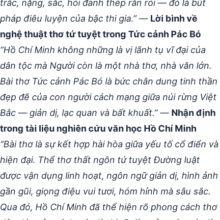
trắc, nặng, sắc, hỏi đanh thép rắn rỏi — đó là bút
pháp điêu luyện của bậc thi gia.”
—
Lời bình về
nghệ thuật thơ tứ tuyệt trong Tức cảnh Pác Bó
“Hồ Chí Minh không những là vị lãnh tụ vĩ đại của
dân tộc mà Người còn là một nhà thơ, nhà văn lớn.
Bài thơ Tức cảnh Pác Bó là bức chân dung tinh thần
đẹp đẽ của con người cách mạng giữa núi rừng Việt
Bắc — giản dị, lạc quan và bất khuất.”
—
Nhận định
trong tài liệu nghiên cứu văn học Hồ Chí Minh
“Bài thơ là sự kết hợp hài hòa giữa yếu tố cổ điển và
hiện đại. Thể thơ thất ngôn tứ tuyệt Đường luật
được vận dụng linh hoạt, ngôn ngữ giản dị, hình ảnh
gần gũi, giọng điệu vui tươi, hóm hỉnh mà sâu sắc.
Qua đó, Hồ Chí Minh đã thể hiện rõ phong cách thơ