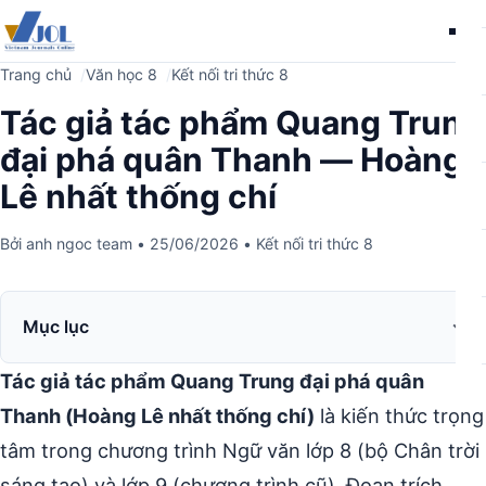
Me
Trang chủ
Văn học 8
Kết nối tri thức 8
Tác giả tác phẩm Quang Trung
đại phá quân Thanh — Hoàng
Lê nhất thống chí
Bởi
anh ngoc team
•
25/06/2026
•
Kết nối tri thức 8
Mục lục
Tác giả tác phẩm Quang Trung đại phá quân
Thanh (Hoàng Lê nhất thống chí)
là kiến thức trọng
tâm trong chương trình Ngữ văn lớp 8 (bộ Chân trời
sáng tạo) và lớp 9 (chương trình cũ). Đoạn trích