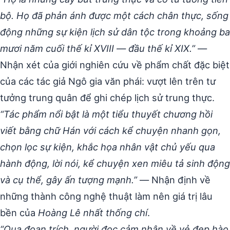
bộ. Họ đã phản ánh được một cách chân thực, sống
động những sự kiện lịch sử dân tộc trong khoảng ba
mươi năm cuối thế kỉ XVIII — đầu thế kỉ XIX.”
—
Nhận xét của giới nghiên cứu về phẩm chất đặc biệt
của các tác giả Ngô gia văn phái: vượt lên trên tư
tưởng trung quân để ghi chép lịch sử trung thực.
“Tác phẩm nổi bật là một tiểu thuyết chương hồi
viết bằng chữ Hán với cách kể chuyện nhanh gọn,
chọn lọc sự kiện, khắc họa nhân vật chủ yếu qua
hành động, lời nói, kể chuyện xen miêu tả sinh động
và cụ thể, gây ấn tượng mạnh.”
— Nhận định về
những thành công nghệ thuật làm nên giá trị lâu
bền của
Hoàng Lê nhất thống chí
.
“Qua đoạn trích, người đọc cảm nhận về vẻ đẹp hào