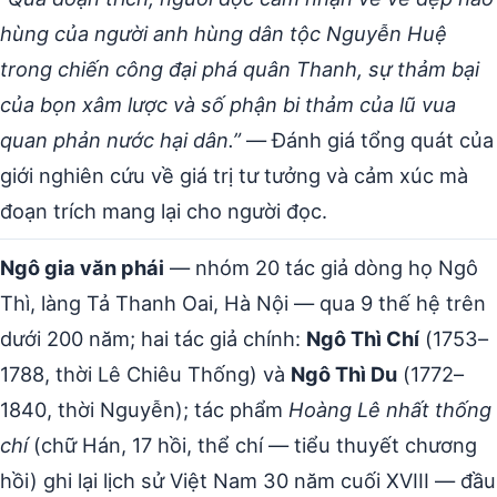
hùng của người anh hùng dân tộc Nguyễn Huệ
trong chiến công đại phá quân Thanh, sự thảm bại
của bọn xâm lược và số phận bi thảm của lũ vua
quan phản nước hại dân.”
— Đánh giá tổng quát của
giới nghiên cứu về giá trị tư tưởng và cảm xúc mà
đoạn trích mang lại cho người đọc.
Ngô gia văn phái
— nhóm 20 tác giả dòng họ Ngô
Thì, làng Tả Thanh Oai, Hà Nội — qua 9 thế hệ trên
dưới 200 năm; hai tác giả chính:
Ngô Thì Chí
(1753–
1788, thời Lê Chiêu Thống) và
Ngô Thì Du
(1772–
1840, thời Nguyễn); tác phẩm
Hoàng Lê nhất thống
chí
(chữ Hán, 17 hồi, thể chí — tiểu thuyết chương
hồi) ghi lại lịch sử Việt Nam 30 năm cuối XVIII — đầu