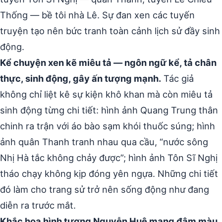
Thống — bề tôi nhà Lê. Sự đan xen các tuyến
truyện tạo nên bức tranh toàn cảnh lịch sử đầy sinh
động.
Kể chuyện xen kẽ miêu tả — ngôn ngữ kể, tả chân
thực, sinh động, gây ấn tượng mạnh.
Tác giả
không chỉ liệt kê sự kiện khô khan mà còn miêu tả
sinh động từng chi tiết: hình ảnh Quang Trung thân
chinh ra trận với áo bào sạm khói thuốc súng; hình
ảnh quân Thanh tranh nhau qua cầu, “nước sông
Nhị Hà tắc không chảy được”; hình ảnh Tôn Sĩ Nghị
tháo chạy không kịp đóng yên ngựa. Những chi tiết
đó làm cho trang sử trở nên sống động như đang
diễn ra trước mắt.
Khắc họa hình tượng Nguyễn Huệ mang đậm màu