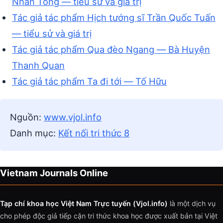
Nhân Tông — tiểu sử và giá trị
Tác giả tác phẩm Hịch tướng sĩ Trần Quốc Tuấn
— tiểu sử và giá trị
Tác giả tác phẩm Qua đèo Ngang — Bà Huyện
Thanh Quan
Tác giả tác phẩm Ta đi tới — Tố Hữu
Nguồn:
www.vjol.info
Danh mục:
Kết nối tri thức 8
Vietnam Journals Online
Tạp chí khoa học Việt Nam Trực tuyến (Vjol.info)
là một dịch vụ
cho phép độc giả tiếp cận tri thức khoa học được xuất bản tại Việt