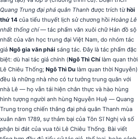
Quang Trung đại phá quân Thanh
được trích từ
hồi
thứ 14
của tiểu thuyết lịch sử chương hồi
Hoàng Lê
nhất thống chí
— tác phẩm văn xuôi chữ Hán đồ sộ
nhất của văn học trung đại Việt Nam, do nhóm tác
giả
Ngô gia văn phái
sáng tác. Đây là tác phẩm đặc
biệt: dù hai tác giả chính (
Ngô Thì Chí
làm quan thời
Lê Chiêu Thống;
Ngô Thì Du
làm quan thời Nguyễn)
đều là những nhà nho có tư tưởng trung quân với
nhà Lê — họ vẫn tái hiện chân thực và hào hùng
hình tượng người anh hùng Nguyễn Huệ — Quang
Trung trong chiến thắng đại phá quân Thanh mùa
xuân năm 1789, sự thảm bại của Tôn Sĩ Nghị và số
phận bi đát của vua tôi Lê Chiêu Thống. Bài viết
tổng hợp đầy đủ tiểu sử tác giả, thể loại, hoàn cảnh