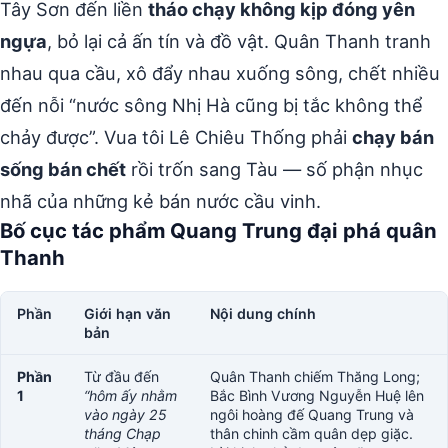
Tây Sơn đến liền
tháo chạy không kịp đóng yên
ngựa
, bỏ lại cả ấn tín và đồ vật. Quân Thanh tranh
nhau qua cầu, xô đẩy nhau xuống sông, chết nhiều
đến nỗi “nước sông Nhị Hà cũng bị tắc không thể
chảy được”. Vua tôi Lê Chiêu Thống phải
chạy bán
sống bán chết
rồi trốn sang Tàu — số phận nhục
nhã của những kẻ bán nước cầu vinh.
Bố cục tác phẩm Quang Trung đại phá quân
Thanh
Phần
Giới hạn văn
Nội dung chính
bản
Phần
Từ đầu đến
Quân Thanh chiếm Thăng Long;
1
“hôm ấy nhằm
Bắc Bình Vương Nguyễn Huệ lên
vào ngày 25
ngôi hoàng đế Quang Trung và
tháng Chạp
thân chinh cầm quân dẹp giặc.