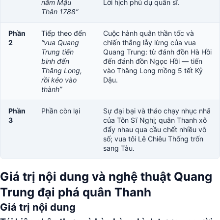
năm Mậu
Lời hịch phủ dụ quân sĩ.
Thân 1788”
Phần
Tiếp theo đến
Cuộc hành quân thần tốc và
2
“vua Quang
chiến thắng lẫy lừng của vua
Trung tiến
Quang Trung: từ đánh đồn Hà Hồi
binh đến
đến đánh đồn Ngọc Hồi — tiến
Thăng Long,
vào Thăng Long mồng 5 tết Kỷ
rồi kéo vào
Dậu.
thành”
Phần
Phần còn lại
Sự đại bại và tháo chạy nhục nhã
3
của Tôn Sĩ Nghị; quân Thanh xô
đẩy nhau qua cầu chết nhiều vô
số; vua tôi Lê Chiêu Thống trốn
sang Tàu.
Giá trị nội dung và nghệ thuật Quang
Trung đại phá quân Thanh
Giá trị nội dung