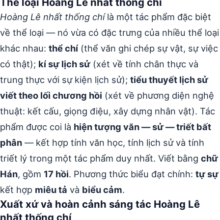
Thể loại Hoàng Lê nhất thống chí
Hoàng Lê nhất thống chí
là một tác phẩm đặc biệt
về thể loại — nó vừa có đặc trưng của nhiều thể loại
khác nhau:
thể chí
(thể văn ghi chép sự vật, sự việc
có thật);
kí sự lịch sử
(xét về tính chân thực và
trung thực với sự kiện lịch sử);
tiểu thuyết lịch sử
viết theo lối chương hồi
(xét về phương diện nghệ
thuật: kết cấu, giọng điệu, xây dựng nhân vật). Tác
phẩm được coi là
hiện tượng văn — sử — triết bất
phân
— kết hợp tính văn học, tính lịch sử và tính
triết lý trong một tác phẩm duy nhất. Viết bằng
chữ
Hán
, gồm
17 hồi
. Phương thức biểu đạt chính:
tự sự
kết hợp
miêu tả
và
biểu cảm
.
Xuất xứ và hoàn cảnh sáng tác Hoàng Lê
nhất thống chí