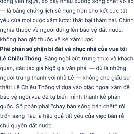
đóng yên ngựa, xô đẩy nhau xuống sông chết vô số
— là bằng chứng lịch sử hùng hồn cho kết cục tất
yếu của mọi cuộc xâm lược: thất bại thảm hại. Chính
nghĩa thuộc về người đứng lên bảo vệ đất nước,
không bao giờ thuộc về kẻ xâm lược.
Phê phán số phận bi đát và nhục nhã của vua tôi
Lê Chiêu Thống.
Bằng ngòi bút trung thực và khách
quan, các tác giả Ngô gia văn phái — dù là những
người trung thành với nhà Lê — không che giấu sự
thật: Lê Chiêu Thống vì dựa vào giặc ngoại xâm để
bảo vệ ngôi vua đã tự biến mình thành kẻ phản
quốc. Số phận phải “chạy bán sống bán chết” rồi
trốn sang Tàu là hậu quả tất yếu của việc bán rẻ
chủ quyền đất nước.