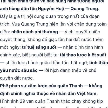
Tái hiện chân thực và hào hùng hình tượng người
anh hùng dân tộc Nguyễn Huệ — Quang Trung.
Đây là giá trị nội dung quan trọng nhất của đoạn
trích. Vua Quang Trung hiện lên với chân dung toàn
diện:
nhân cách phi thường
— ý chí quyết chiến
quyết thắng, không để giặc tàn hại đất nước thêm
một ngày;
trí tuệ sáng suốt
— nhận định tình hình
chính xác, biết người biết ta;
tài thao lược kiệt xuất
— chiến lược hành quân thần tốc, bất ngờ;
tinh thần
yêu nước sâu sắc
— lời hịch đanh thép về chủ
quyền đất nước.
Phê phán sự xâm lược của quân Thanh — khẳng
định chính nghĩa thuộc về nhân dân Việt Nam.
Hình ảnh 29 vạn quân Thanh tháo chạy không kịp