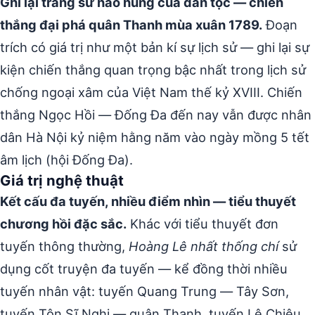
Ghi lại trang sử hào hùng của dân tộc — chiến
thắng đại phá quân Thanh mùa xuân 1789.
Đoạn
trích có giá trị như một bản kí sự lịch sử — ghi lại sự
kiện chiến thắng quan trọng bậc nhất trong lịch sử
chống ngoại xâm của Việt Nam thế kỷ XVIII. Chiến
thắng Ngọc Hồi — Đống Đa đến nay vẫn được nhân
dân Hà Nội kỷ niệm hằng năm vào ngày mồng 5 tết
âm lịch (hội Đống Đa).
Giá trị nghệ thuật
Kết cấu đa tuyến, nhiều điểm nhìn — tiểu thuyết
chương hồi đặc sắc.
Khác với tiểu thuyết đơn
tuyến thông thường,
Hoàng Lê nhất thống chí
sử
dụng cốt truyện đa tuyến — kể đồng thời nhiều
tuyến nhân vật: tuyến Quang Trung — Tây Sơn,
tuyến Tôn Sĩ Nghị — quân Thanh, tuyến Lê Chiêu