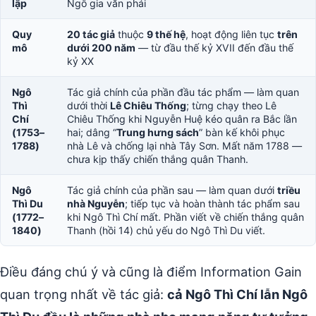
lập
Ngô gia văn phái
Quy
20 tác giả
thuộc
9 thế hệ
, hoạt động liên tục
trên
mô
dưới 200 năm
— từ đầu thế kỷ XVII đến đầu thế
kỷ XX
Ngô
Tác giả chính của phần đầu tác phẩm — làm quan
Thì
dưới thời
Lê Chiêu Thống
; từng chạy theo Lê
Chí
Chiêu Thống khi Nguyễn Huệ kéo quân ra Bắc lần
(1753–
hai; dâng “
Trung hưng sách
” bàn kế khôi phục
1788)
nhà Lê và chống lại nhà Tây Sơn. Mất năm 1788 —
chưa kịp thấy chiến thắng quân Thanh.
Ngô
Tác giả chính của phần sau — làm quan dưới
triều
Thì Du
nhà Nguyễn
; tiếp tục và hoàn thành tác phẩm sau
(1772–
khi Ngô Thì Chí mất. Phần viết về chiến thắng quân
1840)
Thanh (hồi 14) chủ yếu do Ngô Thì Du viết.
Điều đáng chú ý và cũng là điểm Information Gain
quan trọng nhất về tác giả:
cả Ngô Thì Chí lẫn Ngô