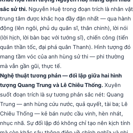
sắc sử thi.
Nguyễn Huệ trong đoạn trích là nhân vật
trung tâm được khắc họa đầy đặn nhất — qua hành
động (lên ngôi, phủ dụ quân sĩ, thân chinh), lời nói
(lời hịch, lời bàn bạc với tướng sĩ), chiến công (tiến
quân thần tốc, đại phá quân Thanh). Hình tượng đó
mang tầm vóc của anh hùng sử thi — phi thường
mà vẫn gần gũi, thực tế.
Nghệ thuật tương phản — đối lập giữa hai hình
tượng Quang Trung và Lê Chiêu Thống.
Xuyên
suốt đoạn trích là sự tương phản sắc nét: Quang
Trung — anh hùng cứu nước, quả quyết, tài ba; Lê
Chiêu Thống — kẻ bán nước cầu vinh, hèn nhát,
nhục nhã. Sự đối lập đó không chỉ tạo nên kịch tính
mà còn khắc sâu thông điệp về chính nghĩa và phi