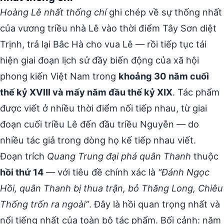
Hoàng Lê nhất thống chí
ghi chép về sự thống nhất
của vương triều nhà Lê vào thời điểm Tây Sơn diệt
Trịnh, trả lại Bắc Hà cho vua Lê — rồi tiếp tục tái
hiện giai đoạn lịch sử đầy biến động của xã hội
phong kiến Việt Nam trong
khoảng 30 năm cuối
thế kỷ XVIII và mấy năm đầu thế kỷ XIX
. Tác phẩm
được viết ở nhiều thời điểm nối tiếp nhau, từ giai
đoạn cuối triều Lê đến đầu triều Nguyễn — do
nhiều tác giả trong dòng họ kế tiếp nhau viết.
Đoạn trích
Quang Trung đại phá quân Thanh
thuộc
hồi thứ 14
— với tiêu đề chính xác là
“Đánh Ngọc
Hồi, quân Thanh bị thua trận, bỏ Thăng Long, Chiêu
Thống trốn ra ngoài”
. Đây là hồi quan trọng nhất và
nổi tiếng nhất của toàn bộ tác phẩm. Bối cảnh: năm