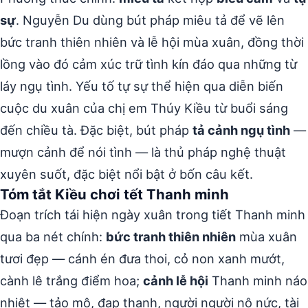
sự
. Nguyễn Du dùng bút pháp miêu tả để vẽ lên
bức tranh thiên nhiên và lễ hội mùa xuân, đồng thời
lồng vào đó cảm xúc trữ tình kín đáo qua những từ
láy ngụ tình. Yếu tố tự sự thể hiện qua diễn biến
cuộc du xuân của chị em Thúy Kiều từ buổi sáng
đến chiều tà. Đặc biệt, bút pháp
tả cảnh ngụ tình
—
mượn cảnh để nói tình — là thủ pháp nghệ thuật
xuyên suốt, đặc biệt nổi bật ở bốn câu kết.
Tóm tắt Kiều chơi tết Thanh minh
Đoạn trích tái hiện ngày xuân trong tiết Thanh minh
qua ba nét chính:
bức tranh thiên nhiên
mùa xuân
tươi đẹp — cánh én đưa thoi, cỏ non xanh mướt,
cành lê trắng điểm hoa;
cảnh lễ hội
Thanh minh náo
nhiệt — tảo mộ, đạp thanh, người người nô nức, tài