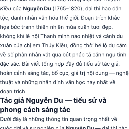
Kiều
của
Nguyễn Du
(1765–1820), đại thi hào dân
tộc, danh nhân văn hóa thế giới. Đoạn trích khắc
họa bức tranh thiên nhiên mùa xuân tươi đẹp,
không khí lễ hội Thanh minh náo nhiệt và cảnh du
xuân của chị em Thúy Kiều, đồng thời hé lộ dự cảm
về số phận nhân vật qua bút pháp tả cảnh ngụ tình
đặc sắc. Bài viết tổng hợp đầy đủ tiểu sử tác giả,
hoàn cảnh sáng tác, bố cục, giá trị nội dung — nghệ
thuật và những nhận định văn học hay nhất về
đoạn trích.
Tác giả Nguyễn Du — tiểu sử và
phong cách sáng tác
Dưới đây là những thông tin quan trọng nhất về
cuộc đời và sự nghiệp của
Nguyễn Du
— đại thi hào