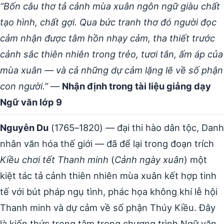
“Bốn câu thơ tả cảnh mùa xuân ngôn ngữ giàu chất
tạo hình, chất gợi. Qua bức tranh thơ đó người đọc
cảm nhận được tâm hồn nhạy cảm, tha thiết trước
cảnh sắc thiên nhiên trong trẻo, tươi tắn, ấm áp của
mùa xuân — và cả những dự cảm lặng lẽ về số phận
con người.”
—
Nhận định trong tài liệu giảng dạy
Ngữ văn lớp 9
Nguyễn Du
(1765–1820) — đại thi hào dân tộc, Danh
nhân văn hóa thế giới — đã để lại trong đoạn trích
Kiều chơi tết Thanh minh
(
Cảnh ngày xuân
) một
kiệt tác tả cảnh thiên nhiên mùa xuân kết hợp tinh
tế với bút pháp ngụ tình, phác họa không khí lễ hội
Thanh minh và dự cảm về số phận Thúy Kiều. Đây
là kiến thức trọng tâm trong chương trình Ngữ văn