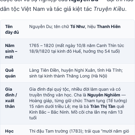
dân tộc Việt Nam và tác giả kiệt tác
Truyện Kiều
.
Tên
Nguyễn Du; tên chữ
Tố Như
, hiệu
Thanh Hiên
đầy đủ
Năm
1765 – 1820 (mất ngày 10/8 năm Canh Thìn tức
sinh –
18/9/1820 tại kinh đô Huế, hưởng thọ 54 tuổi)
mất
Quê
Làng Tiên Điền, huyện Nghi Xuân, tỉnh Hà Tĩnh;
quán
sinh tại kinh thành Thăng Long (Hà Nội)
Gia
Gia đình đại quý tộc, nhiều đời làm quan và có
đình /
truyền thống văn học. Cha là
Nguyễn Nghiễm
—
xuất
Hoàng giáp, từng giữ chức Tham tụng (Tể tướng)
thân
15 năm dưới triều Lê; mẹ là bà
Trần Thị Tần
quê
Kinh Bắc – Bắc Ninh. Mồ côi cha lẫn mẹ năm 13
tuổi
Học
Thi đậu Tam trường (1783); trải qua “mười năm gió