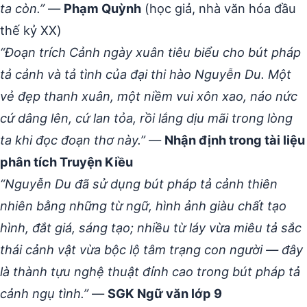
ta còn.”
—
Phạm Quỳnh
(học giả, nhà văn hóa đầu
thế kỷ XX)
“Đoạn trích Cảnh ngày xuân tiêu biểu cho bút pháp
tả cảnh và tả tình của đại thi hào Nguyễn Du. Một
vẻ đẹp thanh xuân, một niềm vui xôn xao, náo nức
cứ dâng lên, cứ lan tỏa, rồi lắng dịu mãi trong lòng
ta khi đọc đoạn thơ này.”
—
Nhận định trong tài liệu
phân tích Truyện Kiều
“Nguyễn Du đã sử dụng bút pháp tả cảnh thiên
nhiên bằng những từ ngữ, hình ảnh giàu chất tạo
hình, đắt giá, sáng tạo; nhiều từ láy vừa miêu tả sắc
thái cảnh vật vừa bộc lộ tâm trạng con người — đây
là thành tựu nghệ thuật đỉnh cao trong bút pháp tả
cảnh ngụ tình.”
—
SGK Ngữ văn lớp 9