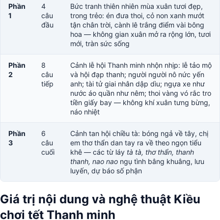
Phần
4
Bức tranh thiên nhiên mùa xuân tươi đẹp,
1
câu
trong trẻo: én đưa thoi, cỏ non xanh mướt
đầu
tận chân trời, cành lê trắng điểm vài bông
hoa — không gian xuân mở ra rộng lớn, tươi
mới, tràn sức sống
Phần
8
Cảnh lễ hội Thanh minh nhộn nhịp: lễ tảo mộ
2
câu
và hội đạp thanh; người người nô nức yến
tiếp
anh; tài tử giai nhân dập dìu; ngựa xe như
nước áo quần như nêm; thoi vàng vó rắc tro
tiền giấy bay — không khí xuân tưng bừng,
náo nhiệt
Phần
6
Cảnh tan hội chiều tà: bóng ngả về tây, chị
3
câu
em thơ thẩn dan tay ra về theo ngọn tiểu
cuối
khê — các từ láy
tà tà, thơ thẩn, thanh
thanh, nao nao
ngụ tình bâng khuâng, lưu
luyến, dự báo số phận
Giá trị nội dung và nghệ thuật Kiều
chơi tết Thanh minh