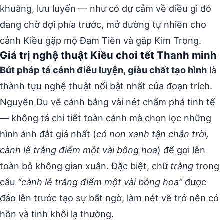
khuâng, lưu luyến — như có dự cảm về điều gì đó
đang chờ đợi phía trước, mở đường tự nhiên cho
cảnh Kiều gặp mộ Đạm Tiên và gặp Kim Trọng.
Giá trị nghệ thuật Kiều chơi tết Thanh minh
Bút pháp tả cảnh điêu luyện, giàu chất tạo hình
là
thành tựu nghệ thuật nổi bật nhất của đoạn trích.
Nguyễn Du vẽ cảnh bằng vài nét chấm phá tinh tế
— không tả chi tiết toàn cảnh mà chọn lọc những
hình ảnh đắt giá nhất (
cỏ non xanh tận chân trời,
cành lê trắng điểm một vài bông hoa
) để gợi lên
toàn bộ không gian xuân. Đặc biệt, chữ
trắng
trong
câu
“cành lê trắng điểm một vài bông hoa”
được
đảo lên trước tạo sự bất ngờ, làm nét vẽ trở nên có
hồn và tinh khôi lạ thường.