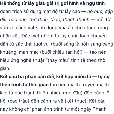
Hệ thống từ láy giàu giá trị gợi hình và ngụ tình
:
đoạn trích sử dụng mật độ từ láy cao —
nô nức, dập
dìu, nao nao, thơ thẩn, tà tà, thanh thanh
— mỗi từ
vừa vẽ cảnh vật sinh động vừa ẩn chứa tâm trạng
nhân vật. Đặc biệt nhóm từ láy cuối đoạn chuyển
dần từ sắc thái tươi vui (buổi sáng lễ hội) sang bâng
khuâng, man mác (buổi chiều tan hội) — tạo nên
hiệu ứng nghệ thuật “thay màu” tinh tế theo thời
gian.
Kết cấu ba phần cân đối, kết hợp miêu tả — tự sự
theo trình tự thời gian
tạo nên mạch truyện mạch
lạc: từ bức tranh thiên nhiên (mở đầu) đến cảnh lễ
hội (cao trào) đến cảnh ra về (kết thúc). Kết cấu
này không chỉ phản ánh trình tự một ngày Thanh