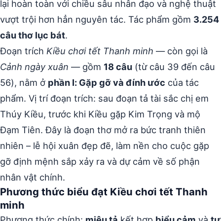
lại hoàn toàn với chiều sâu nhân đạo và nghệ thuật
vượt trội hơn hẳn nguyên tác. Tác phẩm gồm
3.254
câu thơ lục bát
.
Đoạn trích
Kiều chơi tết Thanh minh
— còn gọi là
Cảnh ngày xuân
— gồm
18 câu
(từ câu 39 đến câu
56), nằm ở
phần I: Gặp gỡ và đính ước
của tác
phẩm. Vị trí đoạn trích: sau đoạn tả tài sắc chị em
Thúy Kiều, trước khi Kiều gặp Kim Trọng và mộ
Đạm Tiên. Đây là đoạn thơ mở ra bức tranh thiên
nhiên – lễ hội xuân đẹp đẽ, làm nền cho cuộc gặp
gỡ định mệnh sắp xảy ra và dự cảm về số phận
nhân vật chính.
Phương thức biểu đạt Kiều chơi tết Thanh
minh
Phương thức chính:
miêu tả
kết hợp
biểu cảm
và
tự