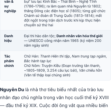
vấn &
bụi” lưu lạc Kinh Bắc – Thái Bình – Nghệ Tĩnh
sự
(1786–1796); ra làm quan nhà Nguyễn từ 1802;
nghiệp
thăng Đông các điện học sĩ (1805); từng giữ chức
Chánh sứ đoàn đi Trung Quốc (1813–1814); mất
đột ngột trong trận dịch trước khi kịp thực hiện
chuyến sứ thứ hai
Danh
Đại thi hào dân tộc;
Danh nhân văn hóa thế giới
hiệu
— UNESCO công nhận năm 1965 (kỷ niệm 200
năm ngày sinh)
Tác
Chữ Hán:
Thanh Hiên thi tập
,
Nam trung tạp ngâm
,
phẩm
Bắc hành tạp lục
chính
Chữ Nôm:
Truyện Kiều
(Đoạn trường tân thanh,
~1805–1809, 3.254 câu lục bát),
Văn chiêu hồn
(Văn tế thập loại chúng sinh)
Nguyễn Du
là nhà thơ tiêu biểu nhất của trào lưu
nhân đạo chủ nghĩa trong văn học cuối thế kỷ XVIII
— đầu thế kỷ XIX. Cuộc đời ông vắt qua nhiều biến