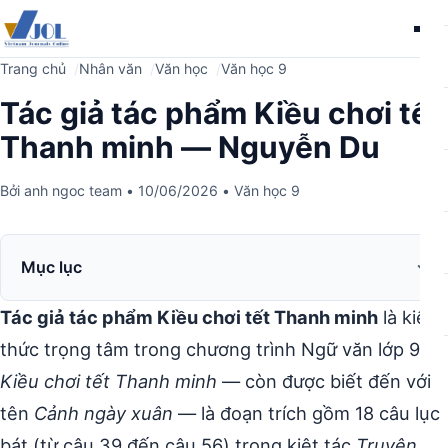
Me
Trang chủ
Nhân văn
Văn học
Văn học 9
Tác giả tác phẩm Kiều chơi tết
Thanh minh — Nguyễn Du
Bởi
anh ngoc team
•
10/06/2026
•
Văn học 9
Mục lục
Tác giả tác phẩm Kiều chơi tết Thanh minh
là kiến
thức trọng tâm trong chương trình Ngữ văn lớp 9.
Kiều chơi tết Thanh minh
— còn được biết đến với
tên
Cảnh ngày xuân
— là đoạn trích gồm 18 câu lục
bát (từ câu 39 đến câu 56) trong kiệt tác
Truyện