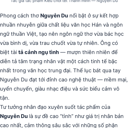
Tác giả tác phẩm Kiều chơi tết Thanh minh — Nguyễn Du
Phong cách thơ
Nguyễn Du
nổi bật ở sự kết hợp
nhuần nhuyễn giữa chất liệu văn học Hán và ngôn
ngữ thuần Việt, tạo nên ngôn ngữ thơ vừa bác học
vừa bình dị, vừa trau chuốt vừa tự nhiên. Ông có
biệt tài
tả cảnh ngụ tình
— mượn thiên nhiên để
diễn tả tâm trạng nhân vật một cách tinh tế bậc
nhất trong văn học trung đại. Thể lục bát qua tay
Nguyễn Du đạt tới đỉnh cao nghệ thuật — mềm mại,
uyển chuyển, giàu nhạc điệu và sức biểu cảm vô
tận.
Tư tưởng nhân đạo xuyên suốt tác phẩm của
Nguyễn Du
là sự đề cao “tình” như giá trị nhân bản
cao nhất, cảm thông sâu sắc với những số phận