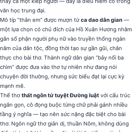
thấy cả một kiếp người — đây là điều hiếm có trong
văn học trung đại.
Mô típ “thân em” được mượn từ
ca dao dân gian
—
một lựa chọn có chủ đích của Hồ Xuân Hương nhằm
gắn số phận người phụ nữ vào truyền thống ngàn
năm của dân tộc, đồng thời tạo sự gần gũi, chân
thực cho bài thơ. Thành ngữ dân gian “bảy nổi ba
chìm” được đưa vào thơ tự nhiên như đang nói
chuyện đời thường, nhưng sức biểu đạt lại cực kỳ
mạnh mẽ.
Thể thơ
thất ngôn tứ tuyệt Đường luật
với cấu trúc
ngắn gọn, cô đọng buộc từng chữ phải gánh nhiều
tầng ý nghĩa — tạo nên sức nặng đặc biệt cho bài
thơ. Ngôn ngữ thơ giản dị, thuần Nôm, không dùng