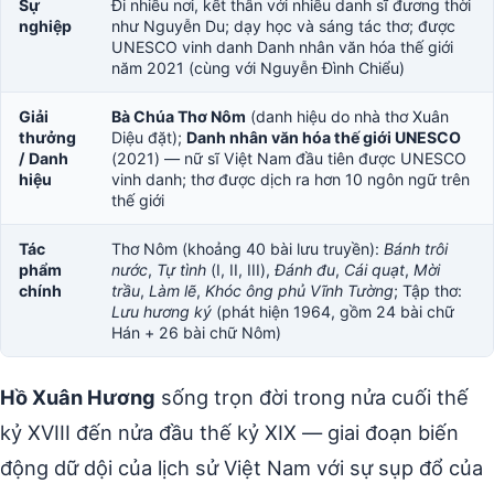
Sự
Đi nhiều nơi, kết thân với nhiều danh sĩ đương thời
nghiệp
như Nguyễn Du; dạy học và sáng tác thơ; được
UNESCO vinh danh Danh nhân văn hóa thế giới
năm 2021 (cùng với Nguyễn Đình Chiểu)
Giải
Bà Chúa Thơ Nôm
(danh hiệu do nhà thơ Xuân
thưởng
Diệu đặt);
Danh nhân văn hóa thế giới UNESCO
/ Danh
(2021) — nữ sĩ Việt Nam đầu tiên được UNESCO
hiệu
vinh danh; thơ được dịch ra hơn 10 ngôn ngữ trên
thế giới
Tác
Thơ Nôm (khoảng 40 bài lưu truyền):
Bánh trôi
phẩm
nước
,
Tự tình
(I, II, III),
Đánh đu
,
Cái quạt
,
Mời
chính
trầu
,
Làm lẽ
,
Khóc ông phủ Vĩnh Tường
; Tập thơ:
Lưu hương ký
(phát hiện 1964, gồm 24 bài chữ
Hán + 26 bài chữ Nôm)
Hồ Xuân Hương
sống trọn đời trong nửa cuối thế
kỷ XVIII đến nửa đầu thế kỷ XIX — giai đoạn biến
động dữ dội của lịch sử Việt Nam với sự sụp đổ của