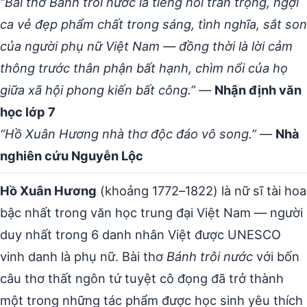
“Bài thơ Bánh trôi nước là tiếng nói trân trọng, ngợi
ca vẻ đẹp phẩm chất trong sáng, tình nghĩa, sắt son
của người phụ nữ Việt Nam — đồng thời là lời cảm
thông trước thân phận bất hạnh, chìm nổi của họ
giữa xã hội phong kiến bất công.”
—
Nhận định văn
học lớp 7
“Hồ Xuân Hương nhà thơ độc đáo vô song.”
—
Nhà
nghiên cứu Nguyễn Lộc
Hồ Xuân Hương
(khoảng 1772–1822) là nữ sĩ tài hoa
bậc nhất trong văn học trung đại Việt Nam — người
duy nhất trong 6 danh nhân Việt được UNESCO
vinh danh là phụ nữ. Bài thơ
Bánh trôi nước
với bốn
câu thơ thất ngôn tứ tuyệt cô đọng đã trở thành
một trong những tác phẩm được học sinh yêu thích