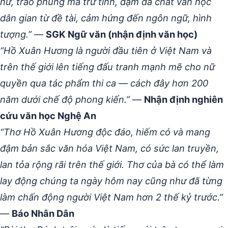
nữ, trào phúng mà trữ tình, đậm đà chất văn học
dân gian từ đề tài, cảm hứng đến ngôn ngữ, hình
tượng.”
—
SGK Ngữ văn (nhận định văn học)
“Hồ Xuân Hương là người đầu tiên ở Việt Nam và
trên thế giới lên tiếng đấu tranh mạnh mẽ cho nữ
quyền qua tác phẩm thi ca — cách đây hơn 200
năm dưới chế độ phong kiến.”
—
Nhận định nghiên
cứu văn học Nghệ An
“Thơ Hồ Xuân Hương độc đáo, hiếm có và mang
đậm bản sắc văn hóa Việt Nam, có sức lan truyền,
lan tỏa rộng rãi trên thế giới. Thơ của bà có thể làm
lay động chúng ta ngày hôm nay cũng như đã từng
làm chấn động người Việt Nam hơn 2 thế kỷ trước.”
—
Báo Nhân Dân