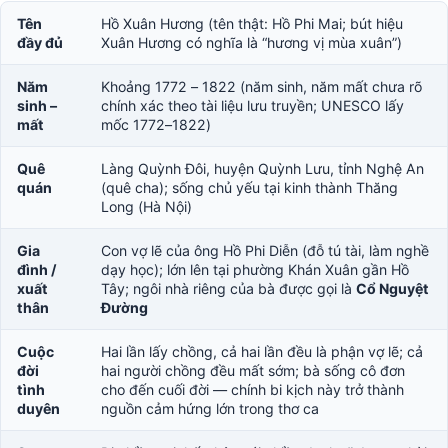
Tên
Hồ Xuân Hương (tên thật: Hồ Phi Mai; bút hiệu
đầy đủ
Xuân Hương có nghĩa là “hương vị mùa xuân”)
Năm
Khoảng 1772 – 1822 (năm sinh, năm mất chưa rõ
sinh –
chính xác theo tài liệu lưu truyền; UNESCO lấy
mất
mốc 1772–1822)
Quê
Làng Quỳnh Đôi, huyện Quỳnh Lưu, tỉnh Nghệ An
quán
(quê cha); sống chủ yếu tại kinh thành Thăng
Long (Hà Nội)
Gia
Con vợ lẽ của ông Hồ Phi Diễn (đỗ tú tài, làm nghề
đình /
dạy học); lớn lên tại phường Khán Xuân gần Hồ
xuất
Tây; ngôi nhà riêng của bà được gọi là
Cổ Nguyệt
thân
Đường
Cuộc
Hai lần lấy chồng, cả hai lần đều là phận vợ lẽ; cả
đời
hai người chồng đều mất sớm; bà sống cô đơn
tình
cho đến cuối đời — chính bi kịch này trở thành
duyên
nguồn cảm hứng lớn trong thơ ca