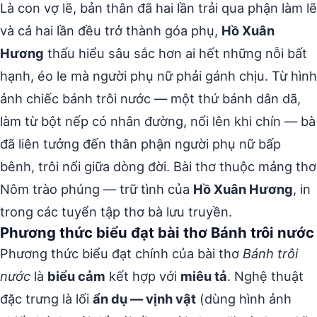
Là con vợ lẽ, bản thân đã hai lần trải qua phận làm lẽ
và cả hai lần đều trở thành góa phụ,
Hồ Xuân
Hương
thấu hiểu sâu sắc hơn ai hết những nỗi bất
hạnh, éo le mà người phụ nữ phải gánh chịu. Từ hình
ảnh chiếc bánh trôi nước — một thứ bánh dân dã,
làm từ bột nếp có nhân đường, nổi lên khi chín — bà
đã liên tưởng đến thân phận người phụ nữ bấp
bênh, trôi nổi giữa dòng đời. Bài thơ thuộc mảng thơ
Nôm trào phúng — trữ tình của
Hồ Xuân Hương
, in
trong các tuyển tập thơ bà lưu truyền.
Phương thức biểu đạt bài thơ Bánh trôi nước
Phương thức biểu đạt chính của bài thơ
Bánh trôi
nước
là
biểu cảm
kết hợp với
miêu tả
. Nghệ thuật
đặc trưng là lối
ẩn dụ — vịnh vật
(dùng hình ảnh