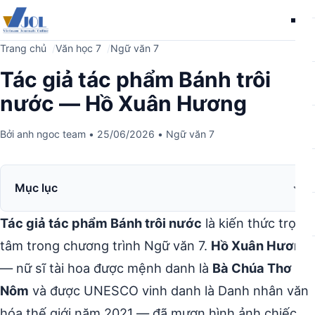
Me
Trang chủ
Văn học 7
Ngữ văn 7
Tác giả tác phẩm Bánh trôi
nước — Hồ Xuân Hương
Bởi
anh ngoc team
•
25/06/2026
•
Ngữ văn 7
Mục lục
Tác giả tác phẩm Bánh trôi nước
là kiến thức trọng
tâm trong chương trình Ngữ văn 7.
Hồ Xuân Hương
— nữ sĩ tài hoa được mệnh danh là
Bà Chúa Thơ
Nôm
và được UNESCO vinh danh là Danh nhân văn
hóa thế giới năm 2021 — đã mượn hình ảnh chiếc