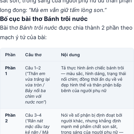
sắt son, trong sáng của người phụ nữ dù thân phận
long đong:
“Mà em vẫn giữ tấm lòng son.”
Bố cục bài thơ Bánh trôi nước
Bài thơ
Bánh trôi nước
được chia thành 2 phần theo
mạch ý tứ của bài:
Phần
Câu thơ
Nội dung
Phần
Câu 1–2
Tả thực hình ảnh chiếc bánh trôi
1
(
“Thân em
— màu sắc, hình dáng, trạng thái
vừa trắng lại
nổi chìm; đồng thời ẩn dụ về vẻ
vừa tròn /
đẹp hình thể và thân phận bấp
Bảy nổi ba
bênh của người phụ nữ
chìm với
nước non”
)
Phần
Câu 3–4
Nói về số phận bị định đoạt bởi
2
(
“Rắn nát
người khác, nhưng khẳng định
mặc dầu tay
mạnh mẽ phẩm chất son sắt,
kẻ nặn / Mà
trong sáng của người phụ nữ —