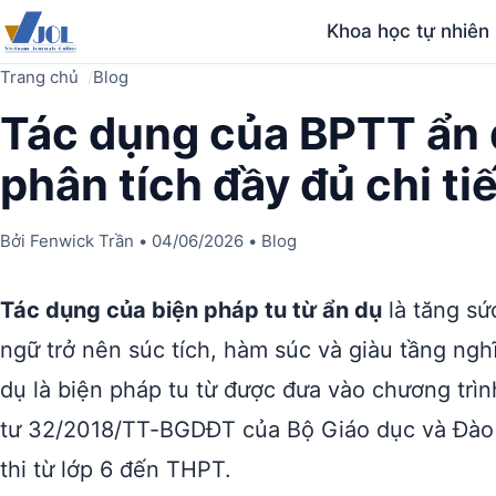
Khoa học tự nhiên
Trang chủ
Blog
Tác dụng của BPTT ẩn 
phân tích đầy đủ chi tiế
Bởi
Fenwick Trần
•
04/06/2026
•
Blog
Tác dụng của biện pháp tu từ ẩn dụ
là tăng sứ
ngữ trở nên súc tích, hàm súc và giàu tầng ngh
dụ là biện pháp tu từ được đưa vào chương trì
tư 32/2018/TT-BGDĐT của Bộ Giáo dục và Đào t
thi từ lớp 6 đến THPT.