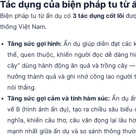
Tác dụng của biện pháp tu từ ẩ
Biện pháp tu từ ẩn dụ có
3 tác dụng cốt lõi
đượ
thông Việt Nam.
Tăng sức gợi hình:
Ẩn dụ giúp diễn đạt các 
thể, quen thuộc, khiến người đọc dễ dàng h
cây” dùng hành động ăn quả và trồng cây — 
hưởng thành quả và ghi nhớ công lao người t
nói thẳng.
Tăng sức gợi cảm và tính hàm súc:
Ẩn dụ ẩn 
vế B (hình ảnh ẩn dụ), tạo ra chiều sâu biểu
nghĩa, khiến câu thơ, câu văn đọng lại lâu hơ
mạnh nhất giữa ẩn dụ và so sánh thông thườ