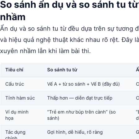
So sánh ẩn dụ và so sánh tu từ
nhầm
Ẩn dụ và so sánh tu từ đều dựa trên sự tương đ
và hiệu quả nghệ thuật khác nhau rõ rệt. Đây 
xuyên nhầm lẫn khi làm bài thi.
Tiêu chí
So sánh tu từ
Ẩ
Cấu trúc
Vế A + từ so sánh + Vế B (đầy đủ)
C
Tính hàm súc
Thấp hơn — diễn đạt trực tiếp
C
Ví dụ minh
“Trẻ em
như
búp trên cành” (so
“
họa
sánh)
d
Tác dụng
Gợi hình, dễ hiểu, rõ ràng
G
chính