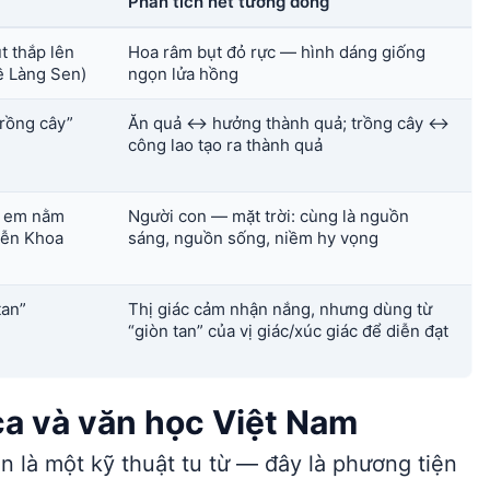
Phân tích nét tương đồng
t thắp lên
Hoa râm bụt đỏ rực — hình dáng giống
ề Làng Sen)
ngọn lửa hồng
trồng cây”
Ăn quả ↔ hưởng thành quả; trồng cây ↔
công lao tạo ra thành quả
ẹ em nằm
Người con — mặt trời: cùng là nguồn
yễn Khoa
sáng, nguồn sống, niềm hy vọng
tan”
Thị giác cảm nhận nắng, nhưng dùng từ
“giòn tan” của vị giác/xúc giác để diễn đạt
ca và văn học Việt Nam
 là một kỹ thuật tu từ — đây là phương tiện