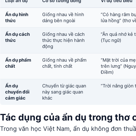
Loại ẩn dụ
Cơ sở tương đồng
Ví dụ tiêu biểu
Ẩn dụ hình
Giống nhau về hình
“Có hàng râm bụ
thức
dáng bên ngoài
lửa hồng” (thơ v
Ẩn dụ cách
Giống nhau về cách
“Ăn quả nhớ kẻ 
thức
thức thực hiện hành
(Tục ngữ)
động
Ẩn dụ phẩm
Giống nhau về phẩm
“Mặt trời của m
chất
chất, tính chất
trên lưng” (Ngu
Điềm)
Ẩn dụ
Chuyển từ giác quan
“Trời nắng giòn 
chuyển đổi
này sang giác quan
cảm giác
khác
Tác dụng của ẩn dụ trong thơ 
Trong văn học Việt Nam, ẩn dụ không đơn thuần