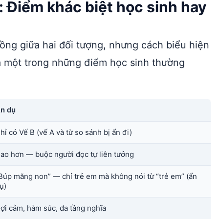
: Điểm khác biệt học sinh hay
ồng giữa hai đối tượng, nhưng cách biểu hiện
là một trong những điểm học sinh thường
n dụ
hỉ có Vế B (vế A và từ so sánh bị ẩn đi)
ao hơn — buộc người đọc tự liên tưởng
Búp măng non” — chỉ trẻ em mà không nói từ “trẻ em” (ẩn
ụ)
ợi cảm, hàm súc, đa tầng nghĩa