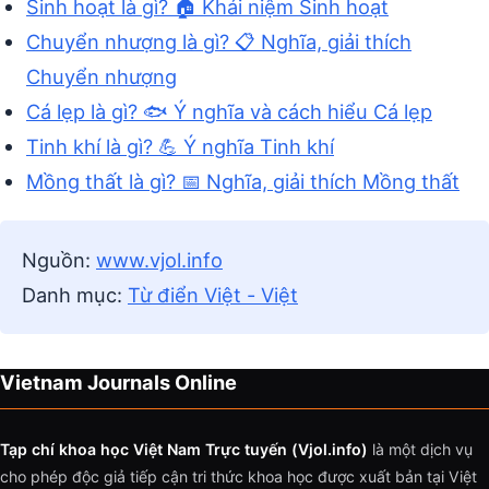
Sinh hoạt là gì? 🏠 Khái niệm Sinh hoạt
Chuyển nhượng là gì? 📋 Nghĩa, giải thích
Chuyển nhượng
Cá lẹp là gì? 🐟 Ý nghĩa và cách hiểu Cá lẹp
Tinh khí là gì? 💪 Ý nghĩa Tinh khí
Mồng thất là gì? 📅 Nghĩa, giải thích Mồng thất
Nguồn:
www.vjol.info
Danh mục:
Từ điển Việt - Việt
Vietnam Journals Online
Tạp chí khoa học Việt Nam Trực tuyến (Vjol.info)
là một dịch vụ
cho phép độc giả tiếp cận tri thức khoa học được xuất bản tại Việt