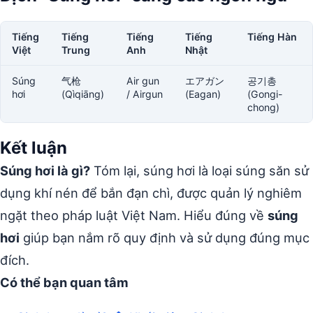
Tiếng
Tiếng
Tiếng
Tiếng
Tiếng Hàn
Việt
Trung
Anh
Nhật
Súng
气枪
Air gun
エアガン
공기총
hơi
(Qìqiāng)
/ Airgun
(Eagan)
(Gongi-
chong)
Kết luận
Súng hơi là gì?
Tóm lại, súng hơi là loại súng săn sử
dụng khí nén để bắn đạn chì, được quản lý nghiêm
ngặt theo pháp luật Việt Nam. Hiểu đúng về
súng
hơi
giúp bạn nắm rõ quy định và sử dụng đúng mục
đích.
Có thể bạn quan tâm