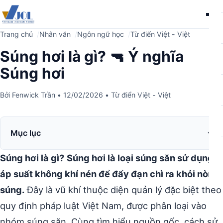
Me
Trang chủ
Nhân văn
Ngôn ngữ học
Từ điển Việt - Việt
Súng hơi là gì? 🔫 Ý nghĩa
Súng hơi
Bởi
Fenwick Trần
•
12/02/2026
•
Từ điển Việt - Việt
Mục lục
Súng hơi là gì?
Súng hơi là loại súng săn sử dụng
áp suất không khí nén để đẩy đạn chì ra khỏi nòng
súng.
Đây là vũ khí thuộc diện quản lý đặc biệt theo
quy định pháp luật Việt Nam, được phân loại vào
nhóm súng săn. Cùng tìm hiểu nguồn gốc, cách sử