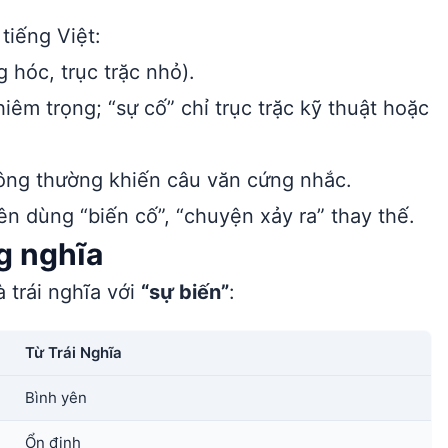
tiếng Việt:
 hóc, trục trặc nhỏ).
iêm trọng; “sự cố” chỉ trục trặc kỹ thuật hoặc
hông thường khiến câu văn cứng nhắc.
n dùng “biến cố”, “chuyện xảy ra” thay thế.
ng nghĩa
 trái nghĩa với
“sự biến”
:
Từ Trái Nghĩa
Bình yên
Ổn định