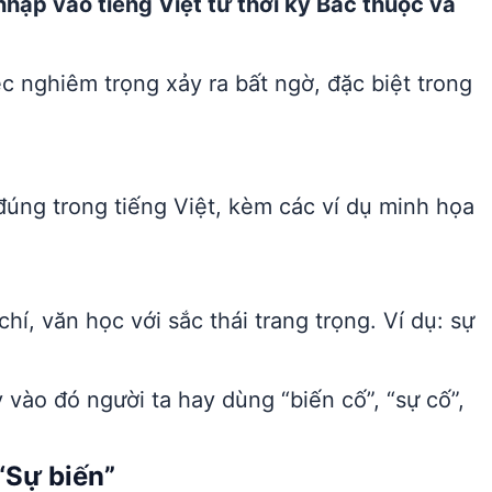
hập vào tiếng Việt từ thời kỳ Bắc thuộc và
ệc nghiêm trọng xảy ra bất ngờ, đặc biệt trong
úng trong tiếng Việt, kèm các ví dụ minh họa
í, văn học với sắc thái trang trọng. Ví dụ: sự
 vào đó người ta hay dùng “biến cố”, “sự cố”,
“Sự biến”