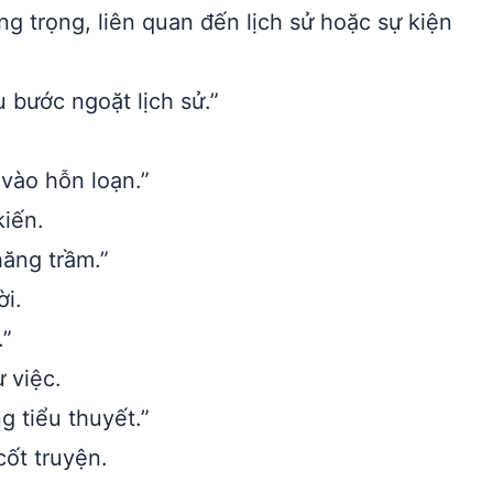
g trọng, liên quan đến lịch sử hoặc sự kiện
bước ngoặt lịch sử.”
 vào hỗn loạn.”
iến.
hăng trầm.”
ời.
.”
 việc.
g tiểu thuyết.”
ốt truyện.