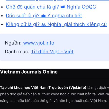
Chế độ quân chủ là gì? 👑 Nghĩa CĐQC
Đốc suất là gì? 💼 Ý nghĩa chi tiết
Kiêng cữ là gì? 🙏 Nghĩa, giải thích Kiêng cữ
Nguồn:
www.vjol.info
Danh mục:
Từ điển Việt - Việt
Vietnam Journals Online
Tạp chí khoa học Việt Nam Trực tuyến (Vjol.info)
là một dịch 
phép độc giả tiếp cận tri thức khoa học được xuất bản tại Việt 
nâng cao hiểu biết của thế giới về nền học thuật của Việt Nam.