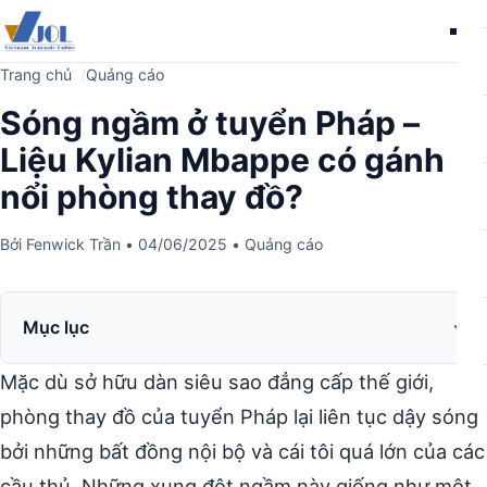
Me
Trang chủ
Quảng cáo
Sóng ngầm ở tuyển Pháp –
Liệu Kylian Mbappe có gánh
nổi phòng thay đồ?
Bởi
Fenwick Trần
•
04/06/2025
•
Quảng cáo
Mục lục
Mặc dù sở hữu dàn siêu sao đẳng cấp thế giới,
phòng thay đồ của tuyển Pháp lại liên tục dậy sóng
bởi những bất đồng nội bộ và cái tôi quá lớn của các
cầu thủ. Những xung đột ngầm này giống như một