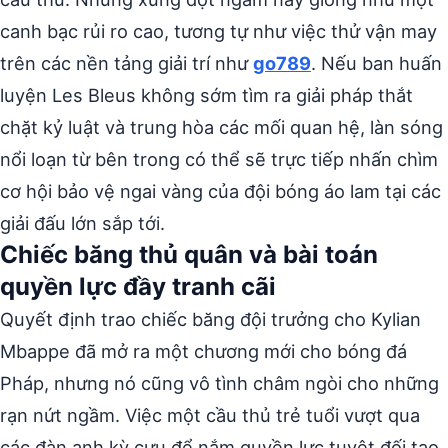
canh bạc rủi ro cao, tương tự như việc thử vận may
trên các nền tảng giải trí như
go789
. Nếu ban huấn
luyện Les Bleus không sớm tìm ra giải pháp thắt
chặt kỷ luật và trung hòa các mối quan hệ, làn sóng
nổi loạn từ bên trong có thể sẽ trực tiếp nhấn chìm
cơ hội bảo vệ ngai vàng của đội bóng áo lam tại các
giải đấu lớn sắp tới.
Chiếc băng thủ quân và bài toán
quyền lực đầy tranh cãi
Quyết định trao chiếc băng đội trưởng cho Kylian
Mbappe đã mở ra một chương mới cho bóng đá
Pháp, nhưng nó cũng vô tình châm ngòi cho những
rạn nứt ngầm. Việc một cầu thủ trẻ tuổi vượt qua
các đàn anh kỳ cựu để nắm quyền lực tuyệt đối tạo