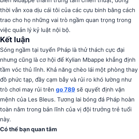
biến Mbappe thành trung tâm chiến thuật, đồng
thời vẫn xoa dịu cái tôi của các cựu binh bằng cách
trao cho họ những vai trò ngầm quan trọng trong
việc quản lý kỷ luật nội bộ.
Kết luận
Sóng ngầm tại tuyển Pháp là thử thách cực đại
nhưng cũng là cơ hội để Kylian Mbappe khẳng định
tầm vóc thủ lĩnh. Khả năng chèo lái một phòng thay
đồ phức tạp, đầy cạm bẫy và rủi ro khó lường như
trò chơi may rủi trên
go 789
sẽ quyết định vận
mệnh của Les Bleus. Tương lai bóng đá Pháp hoàn
toàn nằm trong bản lĩnh của vị đội trưởng trẻ tuổi
này.
Có thể bạn quan tâm