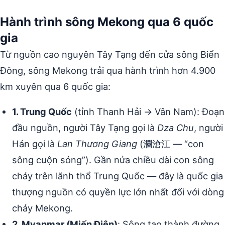
Hành trình sông Mekong qua 6 quốc
gia
Từ nguồn cao nguyên Tây Tạng đến cửa sông Biển
Đông, sông Mekong trải qua hành trình hơn 4.900
km xuyên qua 6 quốc gia:
1. Trung Quốc
(tỉnh Thanh Hải → Vân Nam): Đoạn
đầu nguồn, người Tây Tạng gọi là
Dza Chu
, người
Hán gọi là
Lan Thương Giang
(瀾滄江 — “con
sông cuộn sóng”). Gần nửa chiều dài con sông
chảy trên lãnh thổ Trung Quốc — đây là quốc gia
thượng nguồn có quyền lực lớn nhất đối với dòng
chảy Mekong.
2. Myanmar (Miến Điện)
: Sông tạo thành đường