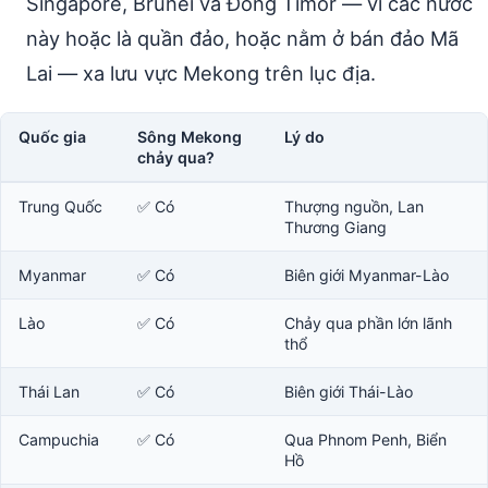
Singapore, Brunei và Đông Timor — vì các nước
này hoặc là quần đảo, hoặc nằm ở bán đảo Mã
Lai — xa lưu vực Mekong trên lục địa.
Quốc gia
Sông Mekong
Lý do
chảy qua?
Trung Quốc
✅ Có
Thượng nguồn, Lan
Thương Giang
Myanmar
✅ Có
Biên giới Myanmar-Lào
Lào
✅ Có
Chảy qua phần lớn lãnh
thổ
Thái Lan
✅ Có
Biên giới Thái-Lào
Campuchia
✅ Có
Qua Phnom Penh, Biển
Hồ