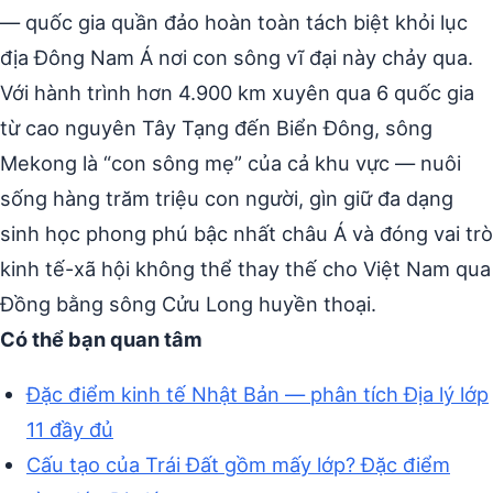
— quốc gia quần đảo hoàn toàn tách biệt khỏi lục
địa Đông Nam Á nơi con sông vĩ đại này chảy qua.
Với hành trình hơn 4.900 km xuyên qua 6 quốc gia
từ cao nguyên Tây Tạng đến Biển Đông, sông
Mekong là “con sông mẹ” của cả khu vực — nuôi
sống hàng trăm triệu con người, gìn giữ đa dạng
sinh học phong phú bậc nhất châu Á và đóng vai trò
kinh tế-xã hội không thể thay thế cho Việt Nam qua
Đồng bằng sông Cửu Long huyền thoại.
Có thể bạn quan tâm
Đặc điểm kinh tế Nhật Bản — phân tích Địa lý lớp
11 đầy đủ
Cấu tạo của Trái Đất gồm mấy lớp? Đặc điểm