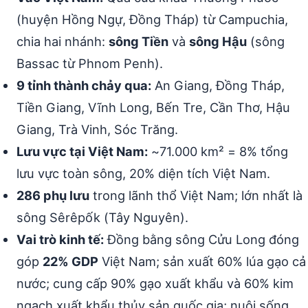
(huyện Hồng Ngự, Đồng Tháp) từ Campuchia,
chia hai nhánh:
sông Tiền
và
sông Hậu
(sông
Bassac từ Phnom Penh).
9 tỉnh thành chảy qua:
An Giang, Đồng Tháp,
Tiền Giang, Vĩnh Long, Bến Tre, Cần Thơ, Hậu
Giang, Trà Vinh, Sóc Trăng.
Lưu vực tại Việt Nam:
~71.000 km² = 8% tổng
lưu vực toàn sông, 20% diện tích Việt Nam.
286 phụ lưu
trong lãnh thổ Việt Nam; lớn nhất là
sông Sêrêpốk (Tây Nguyên).
Vai trò kinh tế:
Đồng bằng sông Cửu Long đóng
góp
22% GDP
Việt Nam; sản xuất 60% lúa gạo cả
nước; cung cấp 90% gạo xuất khẩu và 60% kim
ngạch xuất khẩu thủy sản quốc gia; nuôi sống