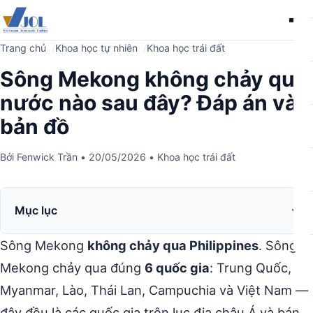
Me
Trang chủ
Khoa học tự nhiên
Khoa học trái đất
Sông Mekong không chảy qua
nước nào sau đây? Đáp án và
bản đồ
Bởi
Fenwick Trần
•
20/05/2026
•
Khoa học trái đất
Mục lục
Sông Mekong
không chảy qua Philippines
. Sông
Mekong chảy qua đúng
6 quốc gia
: Trung Quốc,
Myanmar, Lào, Thái Lan, Campuchia và Việt Nam —
đây đều là các quốc gia trên lục địa châu Á và bán