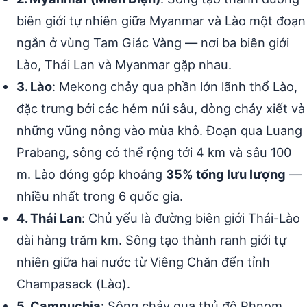
biên giới tự nhiên giữa Myanmar và Lào một đoạn
ngắn ở vùng Tam Giác Vàng — nơi ba biên giới
Lào, Thái Lan và Myanmar gặp nhau.
3. Lào
: Mekong chảy qua phần lớn lãnh thổ Lào,
đặc trưng bởi các hẻm núi sâu, dòng chảy xiết và
những vũng nông vào mùa khô. Đoạn qua Luang
Prabang, sông có thể rộng tới 4 km và sâu 100
m. Lào đóng góp khoảng
35% tổng lưu lượng
—
nhiều nhất trong 6 quốc gia.
4. Thái Lan
: Chủ yếu là đường biên giới Thái-Lào
dài hàng trăm km. Sông tạo thành ranh giới tự
nhiên giữa hai nước từ Viêng Chăn đến tỉnh
Champasack (Lào).
5. Campuchia
: Sông chảy qua thủ đô Phnom