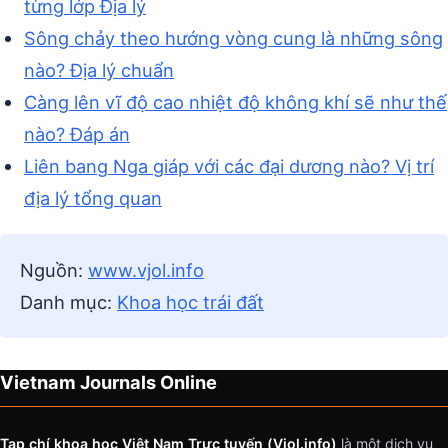
từng lớp Địa lý
Sông chảy theo hướng vòng cung là những sông
nào? Địa lý chuẩn
Càng lên vĩ độ cao nhiệt độ không khí sẽ như thế
nào? Đáp án
Liên bang Nga giáp với các đại dương nào? Vị trí
địa lý tổng quan
Nguồn:
www.vjol.info
Danh mục:
Khoa học trái đất
Vietnam Journals Online
Tạp chí khoa học Việt Nam Trực tuyến (Vjol.info)
là một dịch vụ