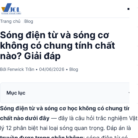
Me
Trang chủ
Blog
Sóng điện từ và sóng cơ
không có chung tính chất
nào? Giải đáp
Bởi
Fenwick Trần
•
04/06/2026
•
Blog
Mục lục
Sóng điện từ và sóng cơ học không có chung tính
chất nào dưới đây
— đây là câu hỏi trắc nghiệm Vật
lý 12 phân biệt hai loại sóng quan trọng. Đáp án là
truyền được trong chân không
: sóng điện từ có