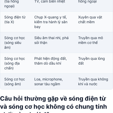
(tia hồng
TV, cảm biến nhiệt
hồng ngoại
ngoại)
Sóng điện từ
Chụp X-quang y tế,
Xuyên qua vật
(tia X)
kiểm tra hành lý sân
chất mềm
bay
Sóng cơ học
Siêu âm thai nhi, phá
Truyền qua mô
(sóng siêu
sỏi thận
mềm cơ thể
âm)
Sóng cơ học
Phát hiện động đất,
Truyền qua lòng
(sóng địa
thăm dò dầu khí
đất
chấn)
Sóng cơ học
Loa, microphone,
Truyền qua không
(sóng âm)
sonar tàu ngầm
khí và nước
Câu hỏi thường gặp về sóng điện từ
và sóng cơ học không có chung tính