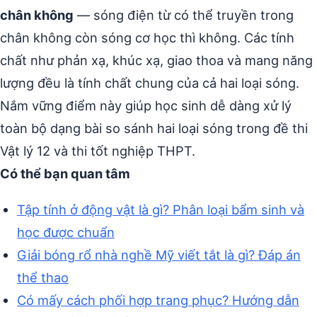
chân không
— sóng điện từ có thể truyền trong
chân không còn sóng cơ học thì không. Các tính
chất như phản xạ, khúc xạ, giao thoa và mang năng
lượng đều là tính chất chung của cả hai loại sóng.
Nắm vững điểm này giúp học sinh dễ dàng xử lý
toàn bộ dạng bài so sánh hai loại sóng trong đề thi
Vật lý 12 và thi tốt nghiệp THPT.
Có thể bạn quan tâm
Tập tính ở động vật là gì? Phân loại bẩm sinh và
học được chuẩn
Giải bóng rổ nhà nghề Mỹ viết tắt là gì? Đáp án
thể thao
Có mấy cách phối hợp trang phục? Hướng dẫn