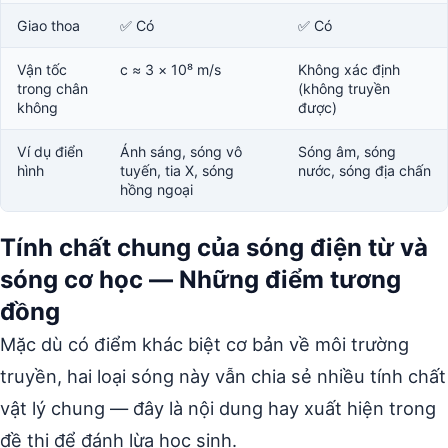
Giao thoa
✅ Có
✅ Có
Vận tốc
c ≈ 3 × 10⁸ m/s
Không xác định
trong chân
(không truyền
không
được)
Ví dụ điển
Ánh sáng, sóng vô
Sóng âm, sóng
hình
tuyến, tia X, sóng
nước, sóng địa chấn
hồng ngoại
Tính chất chung của sóng điện từ và
sóng cơ học — Những điểm tương
đồng
Mặc dù có điểm khác biệt cơ bản về môi trường
truyền, hai loại sóng này vẫn chia sẻ nhiều tính chất
vật lý chung — đây là nội dung hay xuất hiện trong
đề thi để đánh lừa học sinh.