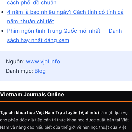
cách phối đồ chuẩn
4 năm là bao nhiêu ngày? Cách tính có tính cả
năm nhuận chi tiết
Phim ngôn tình Trung Quốc mới nhất — Danh
sách hay nhất đáng xem
Nguồn:
www.vjol.info
Danh mục:
Blog
Vietnam Journals Online
Tạp chí khoa học Việt Nam Trực tuyến (Vjol.info)
là một dịch vụ
cho phép độc giả tiếp cận tri thức khoa học được xuất bản tại Việt
Nam và nâng cao hiểu biết của thế giới về nền học thuật của Việt