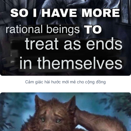
Cảm giác hài hước mới mẻ cho cộng đồng