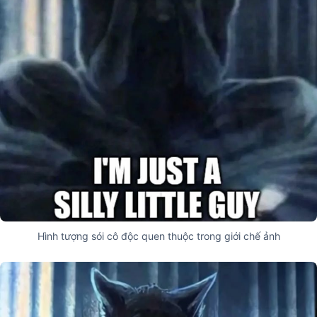
Hình tượng sói cô độc quen thuộc trong giới chế ảnh