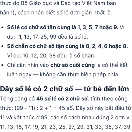
thức do Bộ Giáo dục và Đào tạo Việt Nam ban
hành), cách nhận biết số lẻ đơn giản nhất là:
Số lẻ có chữ số tận cùng là 1, 3, 5, 7 hoặc 9.
Ví
dụ: 11, 13, 17, 25, 99 đều là số lẻ.
Số chẵn có chữ số tận cùng là 0, 2, 4, 6 hoặc 8.
Ví dụ: 10, 12, 20, 98 đều là số chẵn.
Chỉ cần nhìn vào
chữ số cuối cùng
là có thể kết
luận ngay — không cần thực hiện phép chia.
Dãy số lẻ có 2 chữ số — từ bé đến lớn
Tổng cộng có
45 số lẻ có 2 chữ số
, tính theo công
thức: (99 – 11) : 2 + 1 = 45 số. Dãy số này bắt đầu từ
11 và kết thúc ở 99, các số cách nhau đúng 2 đơn vị:
11, 13, 15, 17, 19, 21, 23, 25, 27, 29, 31, 33, 35, 37, 39,