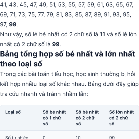
41, 43, 45, 47, 49, 51, 53, 55, 57, 59, 61, 63, 65, 67,
69, 71, 73, 75, 77, 79, 81, 83, 85, 87, 89, 91, 93, 95,
97,
99
.
Như vậy, số lẻ bé nhất có 2 chữ số là
11
và số lẻ lớn
nhất có 2 chữ số là
99
.
Bảng tổng hợp số bé nhất và lớn nhất
theo loại số
Trong các bài toán tiểu học, học sinh thường bị hỏi
kết hợp nhiều loại số khác nhau. Bảng dưới đây giúp
tra cứu nhanh và tránh nhầm lẫn:
Loại số
Số bé nhất
Số bé nhất
Số lớn nhất
có 1 chữ
có 2 chữ
có 2 chữ
số
số
số
Số tự nhiên
0
10
99