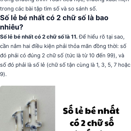
trong các bài tập tìm số và so sánh số.
Số lẻ bé nhất có 2 chữ số là bao
nhiêu?
Số lẻ bé nhất có 2 chữ số là 11.
Để hiểu rõ tại sao,
cần nắm hai điều kiện phải thỏa mãn đồng thời: số
đó phải có đúng 2 chữ số (tức là từ 10 đến 99), và
số đó phải là số lẻ (chữ số tận cùng là 1, 3, 5, 7 hoặc
9).