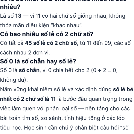
nhiêu?
Là số
13
— vì 11 có hai chữ số giống nhau, không
thỏa mãn điều kiện “khác nhau”.
Có bao nhiêu số lẻ có 2 chữ số?
Có tất cả
45 số lẻ có 2 chữ số
, từ 11 đến 99, các số
cách nhau 2 đơn vị.
Số 0 là số chẵn hay số lẻ?
Số 0 là
số chẵn
, vì 0 chia hết cho 2 (0 ÷ 2 = 0,
không dư).
Nắm vững khái niệm số lẻ và xác định đúng
số lẻ bé
nhất có 2 chữ số là 11
là bước đầu quan trọng trong
việc làm quen với phân loại số — nền tảng cho các
bài toán tìm số, so sánh, tính hiệu tổng ở các lớp
tiểu học. Học sinh cần chú ý phân biệt câu hỏi “số