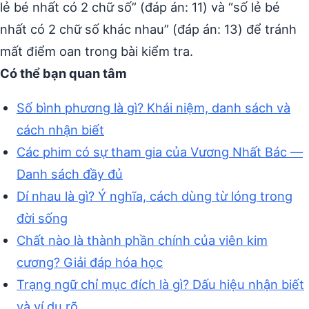
lẻ bé nhất có 2 chữ số” (đáp án: 11) và “số lẻ bé
nhất có 2 chữ số khác nhau” (đáp án: 13) để tránh
mất điểm oan trong bài kiểm tra.
Có thể bạn quan tâm
Số bình phương là gì? Khái niệm, danh sách và
cách nhận biết
Các phim có sự tham gia của Vương Nhất Bác —
Danh sách đầy đủ
Dí nhau là gì? Ý nghĩa, cách dùng từ lóng trong
đời sống
Chất nào là thành phần chính của viên kim
cương? Giải đáp hóa học
Trạng ngữ chỉ mục đích là gì? Dấu hiệu nhận biết
và ví dụ rõ