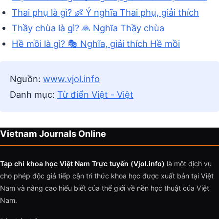
Thai phụ là gì? 👶 Ý nghĩa Thai phụ, giải thích
Thầy chùa là gì? 🙏 Nghĩa Thầy chùa
Hề mồi là gì? 🎭 Nghĩa, giải thích Hề mồi
Nguồn:
www.vjol.info
Danh mục:
Từ điển Việt - Việt
Vietnam Journals Online
Tạp chí khoa học Việt Nam Trực tuyến (Vjol.info)
là một dịch vụ
cho phép độc giả tiếp cận tri thức khoa học được xuất bản tại Việt
Nam và nâng cao hiểu biết của thế giới về nền học thuật của Việt
Nam.