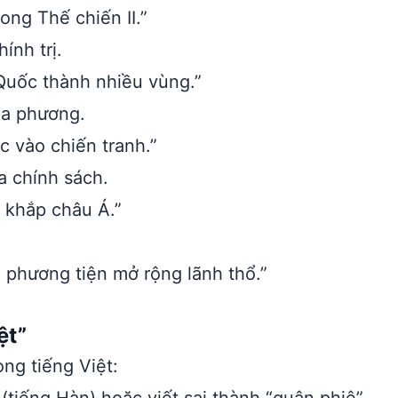
ong Thế chiến II.”
ính trị.
Quốc thành nhiều vùng.”
ịa phương.
 vào chiến tranh.”
a chính sách.
 khắp châu Á.”
à phương tiện mở rộng lãnh thổ.”
ệt”
ong tiếng Việt: