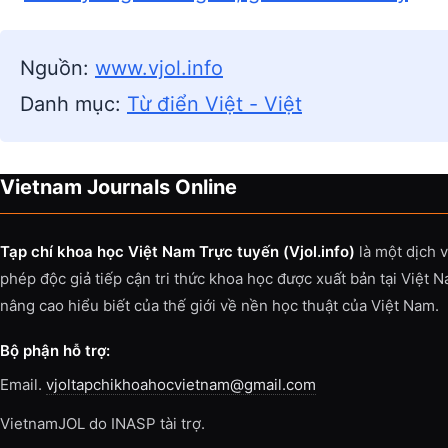
Nguồn:
www.vjol.info
Danh mục:
Từ điển Việt - Việt
Vietnam Journals Online
Tạp chí khoa học Việt Nam Trực tuyến (Vjol.info)
là một dịch 
phép độc giả tiếp cận tri thức khoa học được xuất bản tại Việt 
nâng cao hiểu biết của thế giới về nền học thuật của Việt Nam.
Bộ phận hỗ trợ:
Email.
vjoltapchikhoahocvietnam@gmail.com
VietnamJOL do INASP tài trợ.