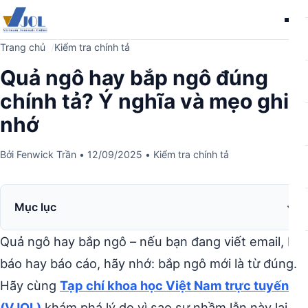
Me
Trang chủ
Kiểm tra chính tả
Quả ngô hay bắp ngô đúng
chính tả? Ý nghĩa và mẹo ghi
nhớ
Bởi
Fenwick Trần
•
12/09/2025
•
Kiểm tra chính tả
Mục lục
Quả ngô hay bắp ngô – nếu bạn đang viết email, bài
báo hay báo cáo, hãy nhớ: bắp ngô mới là từ đúng.
Hãy cùng
Tạp chí khoa học Việt Nam trực tuyến
(VJOL)
khám phá lý do vì sao sự nhầm lẫn này lại