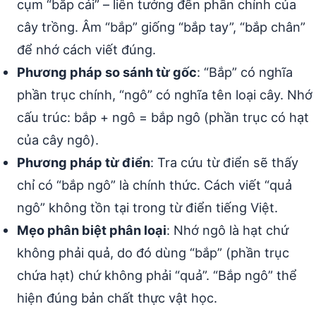
cụm “bắp cải” – liên tưởng đến phần chính của
cây trồng. Âm “bắp” giống “bắp tay”, “bắp chân”
để nhớ cách viết đúng.
Phương pháp so sánh từ gốc
: “Bắp” có nghĩa
phần trục chính, “ngô” có nghĩa tên loại cây. Nhớ
cấu trúc: bắp + ngô = bắp ngô (phần trục có hạt
của cây ngô).
Phương pháp từ điển
: Tra cứu từ điển sẽ thấy
chỉ có “bắp ngô” là chính thức. Cách viết “quả
ngô” không tồn tại trong từ điển tiếng Việt.
Mẹo phân biệt phân loại
: Nhớ ngô là hạt chứ
không phải quả, do đó dùng “bắp” (phần trục
chứa hạt) chứ không phải “quả”. “Bắp ngô” thể
hiện đúng bản chất thực vật học.