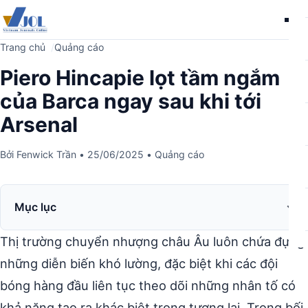
Me
Trang chủ
Quảng cáo
Piero Hincapie lọt tầm ngắm
của Barca ngay sau khi tới
Arsenal
Bởi
Fenwick Trần
•
25/06/2025
•
Quảng cáo
Mục lục
Thị trường chuyển nhượng châu Âu luôn chứa đựng
những diễn biến khó lường, đặc biệt khi các đội
bóng hàng đầu liên tục theo dõi những nhân tố có
khả năng tạo ra khác biệt trong tương lai. Trong bối