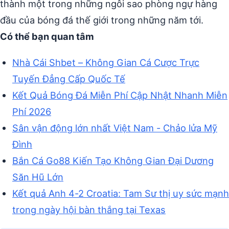
thành một trong những ngôi sao phòng ngự hàng
đầu của bóng đá thế giới trong những năm tới.
Có thể bạn quan tâm
Nhà Cái Shbet – Không Gian Cá Cược Trực
Tuyến Đẳng Cấp Quốc Tế
Kết Quả Bóng Đá Miễn Phí Cập Nhật Nhanh Miễn
Phí 2026
Sân vận động lớn nhất Việt Nam - Chảo lửa Mỹ
Đình
Bắn Cá Go88 Kiến Tạo Không Gian Đại Dương
Săn Hũ Lớn
Kết quả Anh 4-2 Croatia: Tam Sư thị uy sức mạnh
trong ngày hội bàn thắng tại Texas