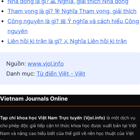
Nhà dòng là gì? 🙏 Nghĩa, giải thích Nhà dòng
Tham vọng là gì? 🎯 Nghĩa Tham vọng, giải thích
Công nguyên là gì? 📅 Ý nghĩa và cách hiểu Công
nguyên
Liên hồi kì trận là gì? ⚔️ Nghĩa Liên hồi kì trận
Nguồn:
www.vjol.info
Danh mục:
Từ điển Việt - Việt
Vietnam Journals Online
Tạp chí khoa học Việt Nam Trực tuyến (Vjol.info)
là một dịch vụ
cho phép độc giả tiếp cận tri thức khoa học được xuất bản tại Việt
Nam và nâng cao hiểu biết của thế giới về nền học thuật của Việt