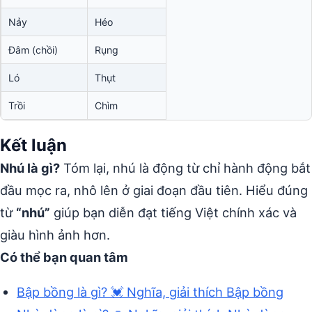
Nảy
Héo
Đâm (chồi)
Rụng
Ló
Thụt
Trồi
Chìm
Kết luận
Nhú là gì?
Tóm lại, nhú là động từ chỉ hành động bắt
đầu mọc ra, nhô lên ở giai đoạn đầu tiên. Hiểu đúng
từ
“nhú”
giúp bạn diễn đạt tiếng Việt chính xác và
giàu hình ảnh hơn.
Có thể bạn quan tâm
Bập bồng là gì? 💓 Nghĩa, giải thích Bập bồng